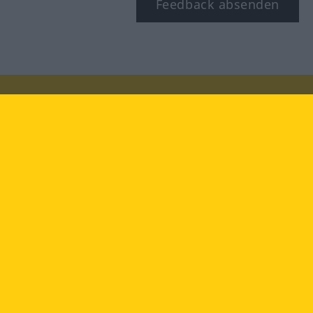
Feedback absenden
Besuchen Sie uns auf:
facebook
YouTube
Instagram
Langenscheidt
NUTZUNGSBEDINGUNGEN
DATENSCHUTZBESTIMMUNGEN