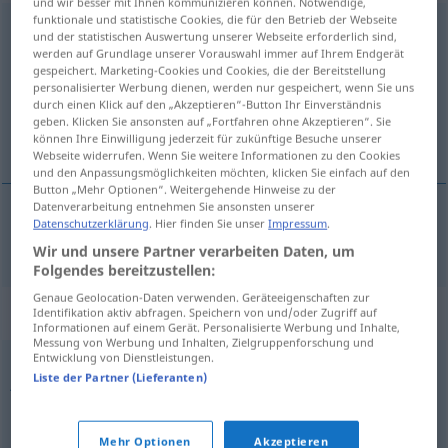
und wir besser mit Ihnen kommunizieren können. Notwendige,
funktionale und statistische Cookies, die für den Betrieb der Webseite
yuxtapuesto
[justaˈpŭesto]
adj
und der statistischen Auswertung unserer Webseite erforderlich sind,
werden auf Grundlage unserer Vorauswahl immer auf Ihrem Endgerät
Übersicht aller Übersetzungen
gespeichert. Marketing-Cookies und Cookies, die der Bereitstellung
personalisierter Werbung dienen, werden nur gespeichert, wenn Sie uns
(Für mehr Details die Übersetzung anklicken/antippen)
durch einen Klick auf den „Akzeptieren“-Button Ihr Einverständnis
geben. Klicken Sie ansonsten auf „Fortfahren ohne Akzeptieren“. Sie
nebeneinander liegend
können Ihre Einwilligung jederzeit für zukünftige Besuche unserer
Webseite widerrufen. Wenn Sie weitere Informationen zu den Cookies
und den Anpassungsmöglichkeiten möchten, klicken Sie einfach auf den
Button „Mehr Optionen“. Weitergehende Hinweise zu der
Datenverarbeitung entnehmen Sie ansonsten unserer
Datenschutzerklärung
. Hier finden Sie unser
Impressum
.
nebeneinander
liegend
yuxtapuesto
Wir und unsere Partner verarbeiten Daten, um
Folgendes bereitzustellen:
Genaue Geolocation-Daten verwenden. Geräteeigenschaften zur
Synonyme für "yuxtapuesto"
Identifikation aktiv abfragen. Speichern von und/oder Zugriff auf
Informationen auf einem Gerät. Personalisierte Werbung und Inhalte,
Messung von Werbung und Inhalten, Zielgruppenforschung und
Entwicklung von Dienstleistungen.
Liste der Partner (Lieferanten)
junto
,
próximo
,
cercano
,
unido
,
contiguo
,
adyacente
,
anejo
,
adjunto
,
conexo
,
inmediato
,
pegado
,
vecino
,
acoplado
,
ligado
Mehr Optionen
Akzeptieren