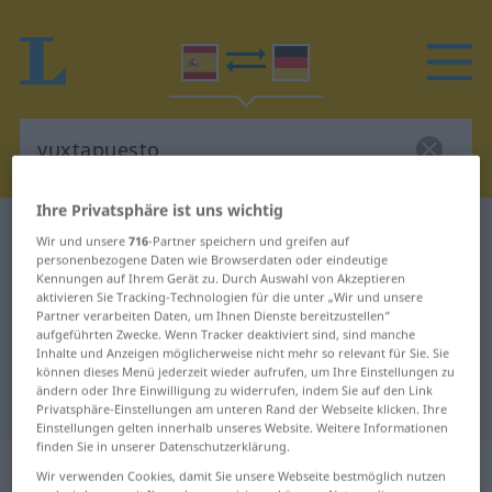
Ihre Privatsphäre ist uns wichtig
Spanisch-Deutsch Wörterbuch
yuxtapuesto
Wir und unsere
716
-Partner speichern und greifen auf
personenbezogene Daten wie Browserdaten oder eindeutige
Spanisch-Deutsch Übersetzung für
Kennungen auf Ihrem Gerät zu. Durch Auswahl von Akzeptieren
"yuxtapuesto"
aktivieren Sie Tracking-Technologien für die unter „Wir und unsere
Partner verarbeiten Daten, um Ihnen Dienste bereitzustellen“
aufgeführten Zwecke. Wenn Tracker deaktiviert sind, sind manche
Inhalte und Anzeigen möglicherweise nicht mehr so relevant für Sie. Sie
"yuxtapuesto" Deutsch
können dieses Menü jederzeit wieder aufrufen, um Ihre Einstellungen zu
ändern oder Ihre Einwilligung zu widerrufen, indem Sie auf den Link
Übersetzung
Privatsphäre-Einstellungen am unteren Rand der Webseite klicken. Ihre
Einstellungen gelten innerhalb unseres Website. Weitere Informationen
finden Sie in unserer Datenschutzerklärung.
„yuxtapuesto“
: adjetivo
Wir verwenden Cookies, damit Sie unsere Webseite bestmöglich nutzen