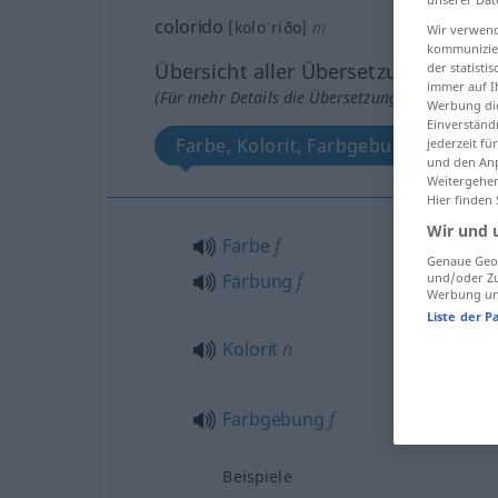
colorido
[koloˈriðo]
m
Wir verwend
kommunizier
Übersicht aller Übersetzungen
der statist
immer auf I
(Für mehr Details die Übersetzung anklicken/an
Werbung die
Einverständ
Farbe, Kolorit, Farbgebung, Färbun
jederzeit f
und den Anp
Weitergehen
Hier finden
Wir und 
Farbe
f
Genaue Geol
und/oder Zu
Färbung
f
Werbung und
Liste der P
Kolorit
n
Farbgebung
f
Beispiele