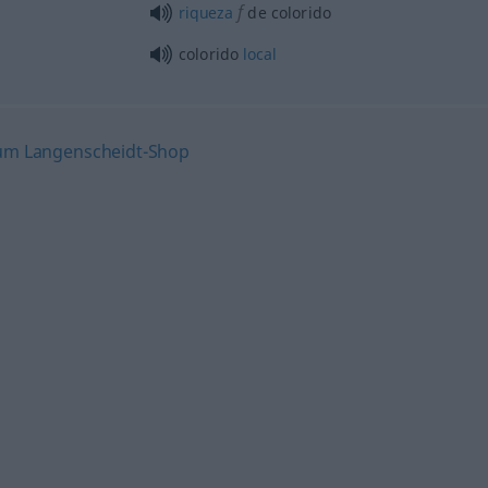
f
riqueza
de colorido
colorido
local