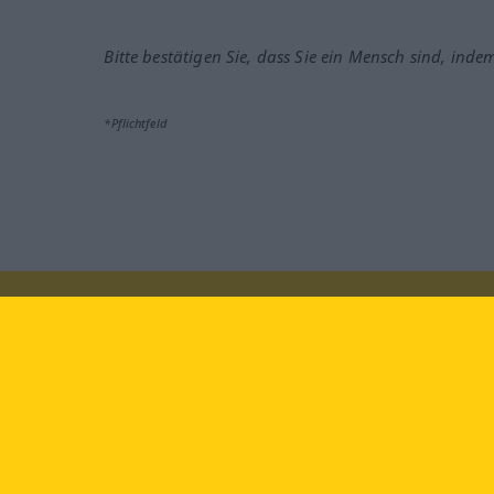
Bitte bestätigen Sie, dass Sie ein Mensch sind, inde
*Pflichtfeld
Besuchen Sie uns auf:
faceb