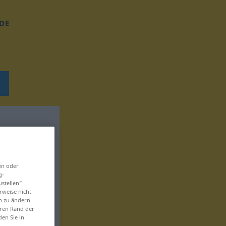
DE
en oder
g-
ustellen“
rweise nicht
en zu ändern
eren Rand der
den Sie in