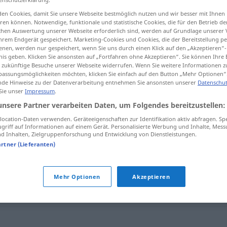
en Cookies, damit Sie unsere Webseite bestmöglich nutzen und wir besser mit Ihnen
en können. Notwendige, funktionale und statistische Cookies, die für den Betrieb d
ischen Auswertung unserer Webseite erforderlich sind, werden auf Grundlage unserer
hrem Endgerät gespeichert. Marketing-Cookies und Cookies, die der Bereitstellung per
tippen)
nen, werden nur gespeichert, wenn Sie uns durch einen Klick auf den „Akzeptieren“-
nis geben. Klicken Sie ansonsten auf „Fortfahren ohne Akzeptieren“. Sie können Ihre 
g
ür zukünftige Besuche unserer Webseite widerrufen. Wenn Sie weitere Informationen 
assungsmöglichkeiten möchten, klicken Sie einfach auf den Button „Mehr Optionen“
de Hinweise zu der Datenverarbeitung entnehmen Sie ansonsten unserer
Datenschut
 Sie unser
Impressum
.
unsere Partner verarbeiten Daten, um Folgendes bereitzustellen:
colorido
ocation-Daten verwenden. Geräteeigenschaften zur Identifikation aktiv abfragen. Sp
griff auf Informationen auf einem Gerät. Personalisierte Werbung und Inhalte, Mes
 Inhalten, Zielgruppenforschung und Entwicklung von Dienstleistungen.
artner (Lieferanten)
colorido
MÚS
ARTE
Mehr Optionen
Akzeptieren
colorido
ARTE