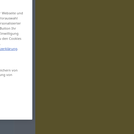
er Webseite und
 Vorauswahl
sonalisierter
Button Ihr
Einwilligung
zu den Cookies
.
zerklärung
.
eichern von
sung von