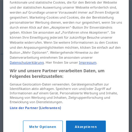
funktionale und statistische Cookies, die für den Betrieb der Webseite
und der statistischen Auswertung unserer Webseite erforderlich sind,
Farbenpracht
f
werden auf Grundlage unserer Vorauswahl immer auf Ihrem Endgerät
gespeichert. Marketing-Cookies und Cookies, die der Bereitstellung
Übersicht aller Übersetzungen
personalisierter Werbung dienen, werden nur gespeichert, wenn Sie uns
(Für mehr Details die Übersetzung anklicken/antippen)
durch einen Klick auf den „Akzeptieren“-Button Ihr Einverständnis
geben. Klicken Sie ansonsten auf „Fortfahren ohne Akzeptieren“. Sie
können Ihre Einwilligung jederzeit für zukünftige Besuche unserer
riqueza de colorido
Webseite widerrufen. Wenn Sie weitere Informationen zu den Cookies
und den Anpassungsmöglichkeiten möchten, klicken Sie einfach auf den
Button „Mehr Optionen“. Weitergehende Hinweise zu der
Datenverarbeitung entnehmen Sie ansonsten unserer
Datenschutzerklärung
. Hier finden Sie unser
Impressum
.
riqueza
f
de
colorido
Farbenpracht
Wir und unsere Partner verarbeiten Daten, um
Folgendes bereitzustellen:
Genaue Geolocation-Daten verwenden. Geräteeigenschaften zur
Identifikation aktiv abfragen. Speichern von und/oder Zugriff auf
Informationen auf einem Gerät. Personalisierte Werbung und Inhalte,
Messung von Werbung und Inhalten, Zielgruppenforschung und
Entwicklung von Dienstleistungen.
Liste der Partner (Lieferanten)
Mehr Optionen
Akzeptieren