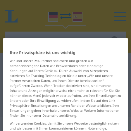
Ihre Privatsphäre ist uns wichtig
Wir und unsere
716
-Partner speichern und greifen auf
Deutsch-Spanisch Wörterbuch
Farbenpracht
personenbezogene Daten wie Browserdaten oder eindeutige
Deutsch-Spanisch Übersetzung für
Kennungen auf Ihrem Gerät zu. Durch Auswahl von Akzeptieren
aktivieren Sie Tracking-Technologien für die unter „Wir und unsere
"Farbenpracht"
Partner verarbeiten Daten, um Ihnen Dienste bereitzustellen“
aufgeführten Zwecke. Wenn Tracker deaktiviert sind, sind manche
Inhalte und Anzeigen möglicherweise nicht mehr so relevant für Sie. Sie
können dieses Menü jederzeit wieder aufrufen, um Ihre Einstellungen zu
"Farbenpracht" Spanisch
ändern oder Ihre Einwilligung zu widerrufen, indem Sie auf den Link
Privatsphäre-Einstellungen am unteren Rand der Webseite klicken. Ihre
Übersetzung
Einstellungen gelten innerhalb unseres Website. Weitere Informationen
finden Sie in unserer Datenschutzerklärung.
„Farbenpracht“
: Femininum
Wir verwenden Cookies, damit Sie unsere Webseite bestmöglich nutzen
und wir besser mit Ihnen kommunizieren können. Notwendige,