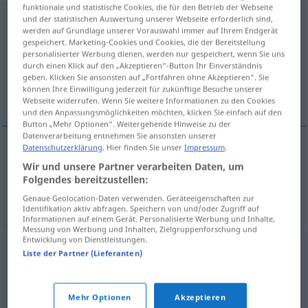
funktionale und statistische Cookies, die für den Betrieb der Webseite
Farbgebung
und der statistischen Auswertung unserer Webseite erforderlich sind,
f
<
Farbgebung
;
Farbgebungen
>
werden auf Grundlage unserer Vorauswahl immer auf Ihrem Endgerät
gespeichert. Marketing-Cookies und Cookies, die der Bereitstellung
Übersicht aller Übersetzungen
personalisierter Werbung dienen, werden nur gespeichert, wenn Sie uns
(Für mehr Details die Übersetzung anklicken/antippen)
durch einen Klick auf den „Akzeptieren“-Button Ihr Einverständnis
geben. Klicken Sie ansonsten auf „Fortfahren ohne Akzeptieren“. Sie
können Ihre Einwilligung jederzeit für zukünftige Besuche unserer
coloración, colorido
Webseite widerrufen. Wenn Sie weitere Informationen zu den Cookies
und den Anpassungsmöglichkeiten möchten, klicken Sie einfach auf den
Button „Mehr Optionen“. Weitergehende Hinweise zu der
Datenverarbeitung entnehmen Sie ansonsten unserer
Datenschutzerklärung
. Hier finden Sie unser
Impressum
.
coloración
f
Farbgebung
Wir und unsere Partner verarbeiten Daten, um
Folgendes bereitzustellen:
colorido
m
Farbgebung
Genaue Geolocation-Daten verwenden. Geräteeigenschaften zur
Identifikation aktiv abfragen. Speichern von und/oder Zugriff auf
Informationen auf einem Gerät. Personalisierte Werbung und Inhalte,
Messung von Werbung und Inhalten, Zielgruppenforschung und
Entwicklung von Dienstleistungen.
Liste der Partner (Lieferanten)
Mehr Optionen
Akzeptieren