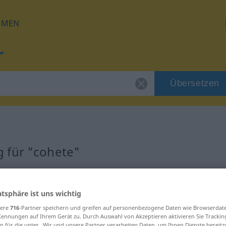
HMEN
Übersetzen
 für "cohete"
atsphäre ist uns wichtig
sere
716
-Partner speichern und greifen auf personenbezogene Daten wie Browserdat
Kennungen auf Ihrem Gerät zu. Durch Auswahl von Akzeptieren aktivieren Sie Trackin
n für die unter „Wir und unsere Partner verarbeiten Daten, um Ihnen Dienste bereitz