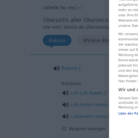
aufgeführte
cohete
[koˈete]
m
mehr so rel
oder Ihre E
Übersicht aller Übersetzungen
Webseite kli
unserer Dat
(Für mehr Details die Übersetzung anklicken/an
Wir verwend
kommunizier
Rakete
Weitere Beispiele...
der statist
immer auf I
Werbung die
Einverständ
jederzeit f
Rakete
f
und den Anp
Weitergehen
Hier finden
Beispiele
Wir und 
f
Luft-Luft-Rakete
Genaue Geol
und/oder Zu
f
Luft-Boden-Rakete
Werbung und
Liste der P
f
Luftabwehrrakete
Beispiele anzeigen