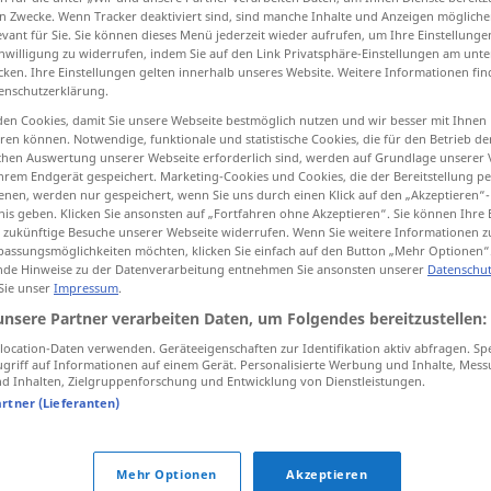
n Zwecke. Wenn Tracker deaktiviert sind, sind manche Inhalte und Anzeigen mögliche
evant für Sie. Sie können dieses Menü jederzeit wieder aufrufen, um Ihre Einstellung
inwilligung zu widerrufen, indem Sie auf den Link Privatsphäre-Einstellungen am unt
cken. Ihre Einstellungen gelten innerhalb unseres Website. Weitere Informationen fin
enschutzerklärung.
tippen)
en Cookies, damit Sie unsere Webseite bestmöglich nutzen und wir besser mit Ihnen
en können. Notwendige, funktionale und statistische Cookies, die für den Betrieb d
ischen Auswertung unserer Webseite erforderlich sind, werden auf Grundlage unserer
hrem Endgerät gespeichert. Marketing-Cookies und Cookies, die der Bereitstellung per
nen, werden nur gespeichert, wenn Sie uns durch einen Klick auf den „Akzeptieren“-
nis geben. Klicken Sie ansonsten auf „Fortfahren ohne Akzeptieren“. Sie können Ihre 
ür zukünftige Besuche unserer Webseite widerrufen. Wenn Sie weitere Informationen 
cohete
assungsmöglichkeiten möchten, klicken Sie einfach auf den Button „Mehr Optionen“
de Hinweise zu der Datenverarbeitung entnehmen Sie ansonsten unserer
Datenschut
 Sie unser
Impressum
.
unsere Partner verarbeiten Daten, um Folgendes bereitzustellen:
cohete aire-aire
ocation-Daten verwenden. Geräteeigenschaften zur Identifikation aktiv abfragen. Sp
griff auf Informationen auf einem Gerät. Personalisierte Werbung und Inhalte, Mes
o
cohete aire-suelo
aire-superficie
 Inhalten, Zielgruppenforschung und Entwicklung von Dienstleistungen.
artner (Lieferanten)
cohete
antiaéreo
Mehr Optionen
Akzeptieren