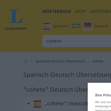
WÖRTERBUCH
SHOP
UNTERNE
Spanisch
Deutsch
Spanisch-Deutsch Wörterbuch
cohete
Spanisch-Deutsch Übersetzung
"cohete" Deutsch Übersetzung
Ihre Priv
„cohete“
: masculino
Wir und un
eindeutige 
Technologie