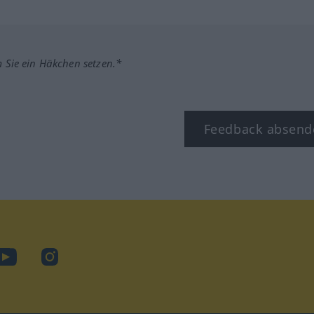
m Sie ein Häkchen setzen.*
Feedback absend
ook
YouTube
Instagram