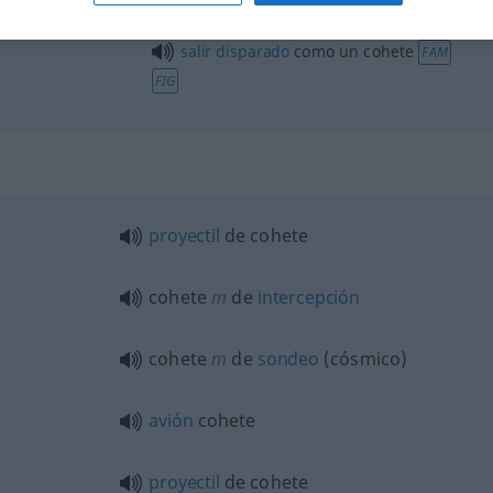
salir
disparado
como un cohete
FAM
FIG
proyectil
de cohete
cohete
m
de
intercepción
cohete
m
de
sondeo
(cósmico)
avión
cohete
proyectil
de cohete