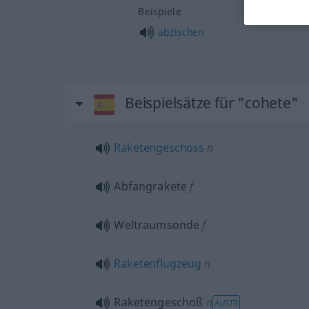
Beispiele
abzischen
Beispielsätze für "cohete"
Raketengeschoss
n
Abfangrakete
f
Weltraumsonde
f
Raketenflugzeug
n
Raketengeschoß
n
AUSTR