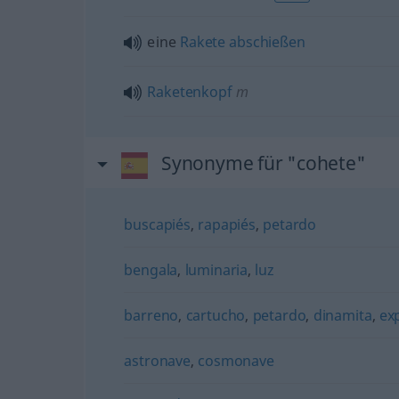
eine
Rakete
abschießen
Raketenkopf
m
Synonyme für "cohete"
buscapiés
,
rapapiés
,
petardo
bengala
,
luminaria
,
luz
barreno
,
cartucho
,
petardo
,
dinamita
,
ex
astronave
,
cosmonave