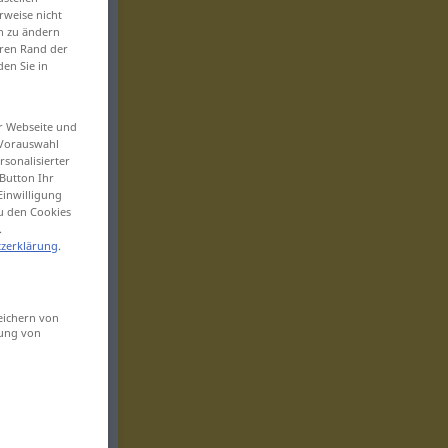
rweise nicht
en zu ändern
eren Rand der
den Sie in
er Webseite und
 Vorauswahl
sonalisierter
Button Ihr
Einwilligung
zu den Cookies
.
zerklärung
.
eichern von
sung von