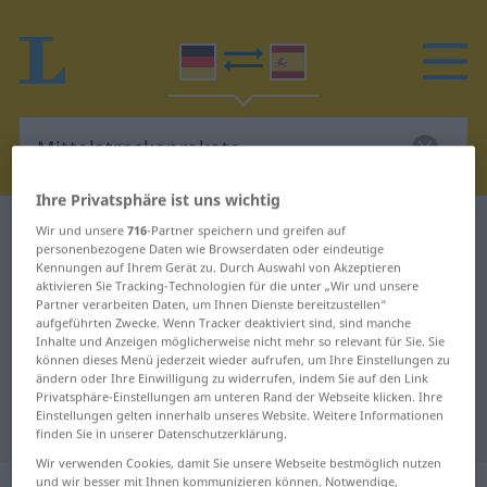
Ihre Privatsphäre ist uns wichtig
Deutsch-Spanisch Wörterbuch
Wir und unsere
716
-Partner speichern und greifen auf
personenbezogene Daten wie Browserdaten oder eindeutige
Mittelstreckenrakete
Kennungen auf Ihrem Gerät zu. Durch Auswahl von Akzeptieren
Deutsch-Spanisch Übersetzung für
aktivieren Sie Tracking-Technologien für die unter „Wir und unsere
Partner verarbeiten Daten, um Ihnen Dienste bereitzustellen“
"Mittelstreckenrakete"
aufgeführten Zwecke. Wenn Tracker deaktiviert sind, sind manche
Inhalte und Anzeigen möglicherweise nicht mehr so relevant für Sie. Sie
können dieses Menü jederzeit wieder aufrufen, um Ihre Einstellungen zu
ändern oder Ihre Einwilligung zu widerrufen, indem Sie auf den Link
"Mittelstreckenrakete" Spanisch
Privatsphäre-Einstellungen am unteren Rand der Webseite klicken. Ihre
Einstellungen gelten innerhalb unseres Website. Weitere Informationen
Übersetzung
finden Sie in unserer Datenschutzerklärung.
Wir verwenden Cookies, damit Sie unsere Webseite bestmöglich nutzen
und wir besser mit Ihnen kommunizieren können. Notwendige,