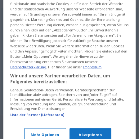
„Mittelstreckenrakete“
: Femininum
funktionale und statistische Cookies, die für den Betrieb der Webseite
und der statistischen Auswertung unserer Webseite erforderlich sind,
werden auf Grundlage unserer Vorauswahl immer auf Ihrem Endgerät
Mittelstreckenrakete
f
<
Mittelstreckenrakete
;
gespeichert. Marketing-Cookies und Cookies, die der Bereitstellung
Mittelstreckenraketen
>
personalisierter Werbung dienen, werden nur gespeichert, wenn Sie uns
durch einen Klick auf den „Akzeptieren“-Button Ihr Einverständnis
geben. Klicken Sie ansonsten auf „Fortfahren ohne Akzeptieren“. Sie
Übersicht aller Übersetzungen
können Ihre Einwilligung jederzeit für zukünftige Besuche unserer
(Für mehr Details die Übersetzung anklicken/antippen)
Webseite widerrufen. Wenn Sie weitere Informationen zu den Cookies
und den Anpassungsmöglichkeiten möchten, klicken Sie einfach auf den
Button „Mehr Optionen“. Weitergehende Hinweise zu der
cohete misil de medio alcance
Datenverarbeitung entnehmen Sie ansonsten unserer
Datenschutzerklärung
. Hier finden Sie unser
Impressum
.
Wir und unsere Partner verarbeiten Daten, um
Folgendes bereitzustellen:
cohete
m
od
misil
m
de
medio
alcance
Genaue Geolocation-Daten verwenden. Geräteeigenschaften zur
Identifikation aktiv abfragen. Speichern von und/oder Zugriff auf
Mittelstreckenrakete
Informationen auf einem Gerät. Personalisierte Werbung und Inhalte,
Messung von Werbung und Inhalten, Zielgruppenforschung und
Entwicklung von Dienstleistungen.
Liste der Partner (Lieferanten)
Mehr Optionen
Akzeptieren