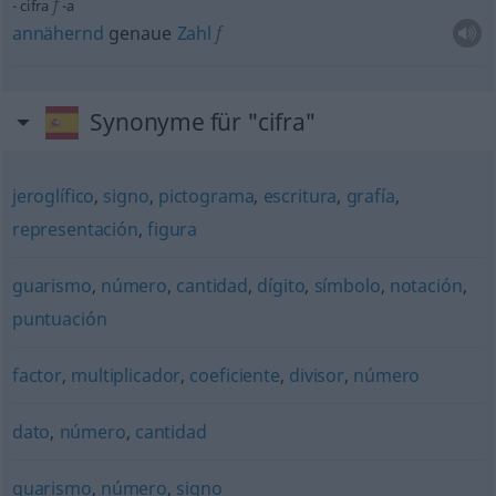
f
cifra
-a
annähernd
genaue
Zahl
f
Synonyme für "cifra"
jeroglífico
,
signo
,
pictograma
,
escritura
,
grafía
,
representación
,
figura
guarismo
,
número
,
cantidad
,
dígito
,
símbolo
,
notación
,
puntuación
factor
,
multiplicador
,
coeficiente
,
divisor
,
número
dato
,
número
,
cantidad
guarismo
,
número
,
signo