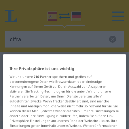
Spanisch-Deutsch Wörterbuch
cifra
Ihre Privatsphäre ist uns wichtig
Spanisch-Deutsch Übersetzung für
Wir und unsere
716
-Partner speichern und greifen auf
"cifra"
personenbezogene Daten wie Browserdaten oder eindeutige
Kennungen auf Ihrem Gerät zu. Durch Auswahl von Akzeptieren
aktivieren Sie Tracking-Technologien für die unter „Wir und unsere
"cifra" Deutsch Übersetzung
Partner verarbeiten Daten, um Ihnen Dienste bereitzustellen“
aufgeführten Zwecke. Wenn Tracker deaktiviert sind, sind manche
Inhalte und Anzeigen möglicherweise nicht mehr so relevant für Sie. Sie
können dieses Menü jederzeit wieder aufrufen, um Ihre Einstellungen zu
„cifra“
: femenino
ändern oder Ihre Einwilligung zu widerrufen, indem Sie auf den Link
Privatsphäre-Einstellungen am unteren Rand der Webseite klicken. Ihre
Einstellungen gelten innerhalb unseres Website. Weitere Informationen
cifra
[ˈθifra]
f