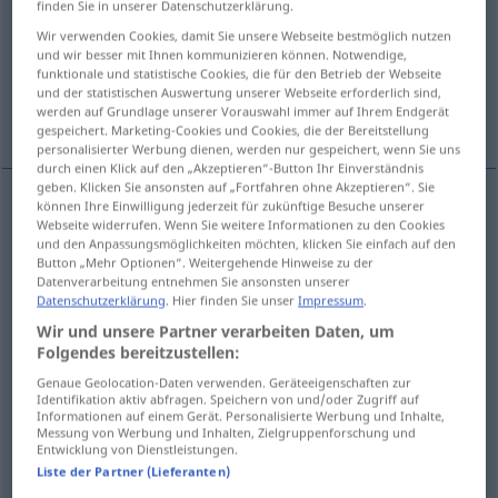
finden Sie in unserer Datenschutzerklärung.
Wir verwenden Cookies, damit Sie unsere Webseite bestmöglich nutzen
Übersicht aller Übersetzungen
und wir besser mit Ihnen kommunizieren können. Notwendige,
(Für mehr Details die Übersetzung anklicken/antippen)
funktionale und statistische Cookies, die für den Betrieb der Webseite
und der statistischen Auswertung unserer Webseite erforderlich sind,
werden auf Grundlage unserer Vorauswahl immer auf Ihrem Endgerät
Ziffer, Zahl
Summe
Chiffre
gespeichert. Marketing-Cookies und Cookies, die der Bereitstellung
personalisierter Werbung dienen, werden nur gespeichert, wenn Sie uns
durch einen Klick auf den „Akzeptieren“-Button Ihr Einverständnis
geben. Klicken Sie ansonsten auf „Fortfahren ohne Akzeptieren“. Sie
können Ihre Einwilligung jederzeit für zukünftige Besuche unserer
Webseite widerrufen. Wenn Sie weitere Informationen zu den Cookies
Ziffer
f
cifra
(≈ número)
und den Anpassungsmöglichkeiten möchten, klicken Sie einfach auf den
Button „Mehr Optionen“. Weitergehende Hinweise zu der
Zahl
f
cifra
(≈ número)
Datenverarbeitung entnehmen Sie ansonsten unserer
Datenschutzerklärung
. Hier finden Sie unser
Impressum
.
Wir und unsere Partner verarbeiten Daten, um
Folgendes bereitzustellen:
Genaue Geolocation-Daten verwenden. Geräteeigenschaften zur
Summe
f
cifra
(≈ cantidad)
Identifikation aktiv abfragen. Speichern von und/oder Zugriff auf
Informationen auf einem Gerät. Personalisierte Werbung und Inhalte,
Messung von Werbung und Inhalten, Zielgruppenforschung und
Entwicklung von Dienstleistungen.
Liste der Partner (Lieferanten)