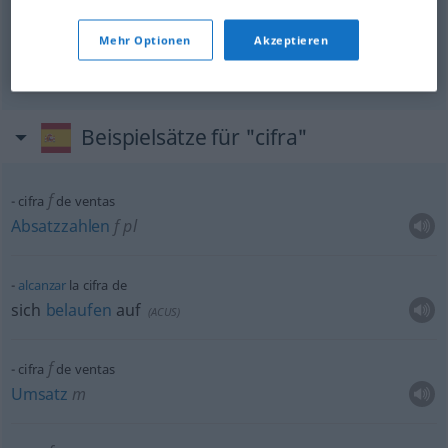
Chiffre
f
cifra
(≈ código)
Mehr Optionen
Akzeptieren
cifrado
en cifra → siehe „
“
Beispielsätze für "cifra"
f
cifra
de ventas
Absatzzahlen
f
pl
alcanzar
la cifra de
sich
belaufen
auf
(
ACUS
)
f
cifra
de ventas
Umsatz
m