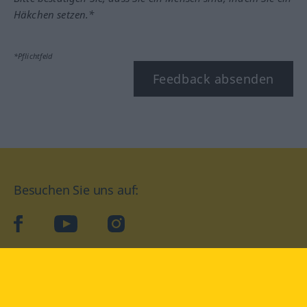
Häkchen setzen.*
*Pflichtfeld
Feedback absenden
Besuchen Sie uns auf:
facebook
YouTube
Instagram
Langenscheidt