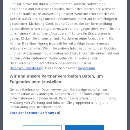
und wir besser mit Ihnen kommunizieren können. Notwendige,
funktionale und statistische Cookies, die für den Betrieb der Webseite
Übersicht aller Übersetzungen
und der statistischen Auswertung unserer Webseite erforderlich sind,
(Für mehr Details die Übersetzung anklicken/antippen)
werden auf Grundlage unserer Vorauswahl immer auf Ihrem Endgerät
gespeichert. Marketing-Cookies und Cookies, die der Bereitstellung
personalisierter Werbung dienen, werden nur gespeichert, wenn Sie uns
cifra
código, clave, referencia
durch einen Klick auf den „Akzeptieren“-Button Ihr Einverständnis
geben. Klicken Sie ansonsten auf „Fortfahren ohne Akzeptieren“. Sie
können Ihre Einwilligung jederzeit für zukünftige Besuche unserer
Webseite widerrufen. Wenn Sie weitere Informationen zu den Cookies
und den Anpassungsmöglichkeiten möchten, klicken Sie einfach auf den
Button „Mehr Optionen“. Weitergehende Hinweise zu der
cifra
f
Chiffre
(≈ Zahl)
Datenverarbeitung entnehmen Sie ansonsten unserer
Datenschutzerklärung
. Hier finden Sie unser
Impressum
.
Wir und unsere Partner verarbeiten Daten, um
código
m
Chiffre
(≈ Code)
Folgendes bereitzustellen:
Genaue Geolocation-Daten verwenden. Geräteeigenschaften zur
Identifikation aktiv abfragen. Speichern von und/oder Zugriff auf
clave
f
Chiffre
(≈ Code)
Informationen auf einem Gerät. Personalisierte Werbung und Inhalte,
Messung von Werbung und Inhalten, Zielgruppenforschung und
Entwicklung von Dienstleistungen.
referencia
f
Chiffre
in Zeitungsannoncen
Liste der Partner (Lieferanten)