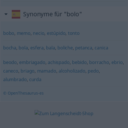
Synonyme für "bolo"
bobo
,
memo
,
necio
,
estúpido
,
tonto
bocha
,
bola
,
esfera
,
bala
,
boliche
,
petanca
,
canica
beodo
,
embriagado
,
achispado
,
bebido
,
borracho
,
ebrio
,
caneco
,
briago
,
mamado
,
alcoholizado
,
pedo
,
alumbrado
,
curda
© OpenThesaurus-es