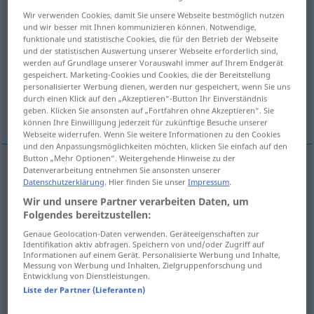
Wir verwenden Cookies, damit Sie unsere Webseite bestmöglich nutzen
Übersicht aller Übersetzungen
und wir besser mit Ihnen kommunizieren können. Notwendige,
funktionale und statistische Cookies, die für den Betrieb der Webseite
(Für mehr Details die Übersetzung anklicken/antippen)
und der statistischen Auswertung unserer Webseite erforderlich sind,
werden auf Grundlage unserer Vorauswahl immer auf Ihrem Endgerät
Kegel
Gastspiel
gespeichert. Marketing-Cookies und Cookies, die der Bereitstellung
personalisierter Werbung dienen, werden nur gespeichert, wenn Sie uns
durch einen Klick auf den „Akzeptieren“-Button Ihr Einverständnis
Weitere Beispiele...
geben. Klicken Sie ansonsten auf „Fortfahren ohne Akzeptieren“. Sie
können Ihre Einwilligung jederzeit für zukünftige Besuche unserer
Webseite widerrufen. Wenn Sie weitere Informationen zu den Cookies
und den Anpassungsmöglichkeiten möchten, klicken Sie einfach auf den
Button „Mehr Optionen“. Weitergehende Hinweise zu der
Datenverarbeitung entnehmen Sie ansonsten unserer
Kegel
m
bolo
Datenschutzerklärung
. Hier finden Sie unser
Impressum
.
Wir und unsere Partner verarbeiten Daten, um
Folgendes bereitzustellen:
Genaue Geolocation-Daten verwenden. Geräteeigenschaften zur
Identifikation aktiv abfragen. Speichern von und/oder Zugriff auf
Gastspiel
n
bolo
Informationen auf einem Gerät. Personalisierte Werbung und Inhalte,
TEAT
FAM
Messung von Werbung und Inhalten, Zielgruppenforschung und
Entwicklung von Dienstleistungen.
Liste der Partner (Lieferanten)