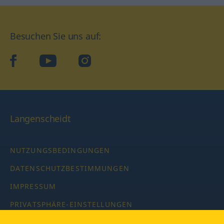
Besuchen Sie uns auf:
facebook
YouTube
Instagram
Langenscheidt
NUTZUNGSBEDINGUNGEN
DATENSCHUTZBESTIMMUNGEN
IMPRESSUM
PRIVATSPHÄRE-EINSTELLUNGEN
LATEINWÖRTERBUCH MIT CODE