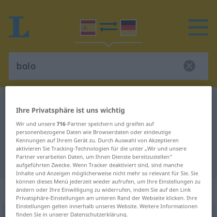
Spanisch-Deutsch Wörterbuch
bolo
Ihre Privatsphäre ist uns wichtig
Spanisch-Deutsch Übersetzung für
Wir und unsere
716
-Partner speichern und greifen auf
"bolo"
personenbezogene Daten wie Browserdaten oder eindeutige
Kennungen auf Ihrem Gerät zu. Durch Auswahl von Akzeptieren
aktivieren Sie Tracking-Technologien für die unter „Wir und unsere
Partner verarbeiten Daten, um Ihnen Dienste bereitzustellen“
"bolo" Deutsch Übersetzung
aufgeführten Zwecke. Wenn Tracker deaktiviert sind, sind manche
Inhalte und Anzeigen möglicherweise nicht mehr so relevant für Sie. Sie
können dieses Menü jederzeit wieder aufrufen, um Ihre Einstellungen zu
„bolo“
: masculino
ändern oder Ihre Einwilligung zu widerrufen, indem Sie auf den Link
Privatsphäre-Einstellungen am unteren Rand der Webseite klicken. Ihre
Einstellungen gelten innerhalb unseres Website. Weitere Informationen
finden Sie in unserer Datenschutzerklärung.
bolo
[ˈbolo]
m