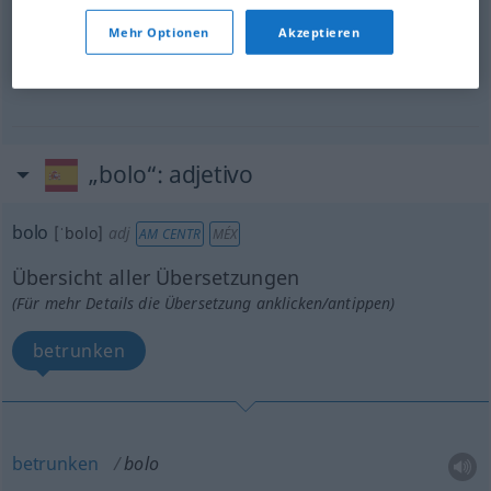
Beispiele
bolo
alimenticio
Mehr Optionen
Akzeptieren
m
(gekauter und eingespeichelter)
Bissen
„bolo“
: adjetivo
bolo
[ˈbolo]
adj
AM CENTR
MÉX
Übersicht aller Übersetzungen
(Für mehr Details die Übersetzung anklicken/antippen)
betrunken
betrunken
bolo