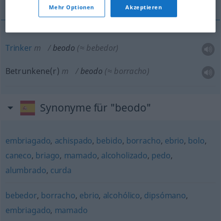
Mehr Optionen
Akzeptieren
Trinker
m
beodo
(≈ bebedor)
Betrunkene(r)
m
beodo
(≈ borracho)
Synonyme für "beodo"
embriagado
,
achispado
,
bebido
,
borracho
,
ebrio
,
bolo
,
caneco
,
briago
,
mamado
,
alcoholizado
,
pedo
,
alumbrado
,
curda
bebedor
,
borracho
,
ebrio
,
alcohólico
,
dipsómano
,
embriagado
,
mamado