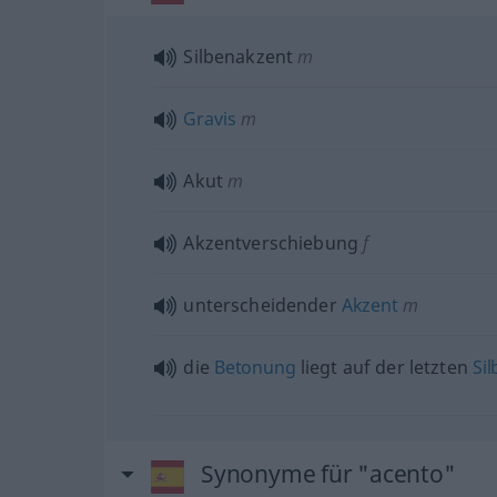
Silbenakzent
m
Gravis
m
Akut
m
Akzentverschiebung
f
unterscheidender
Akzent
m
die
Betonung
liegt auf der letzten
Sil
Synonyme für "acento"