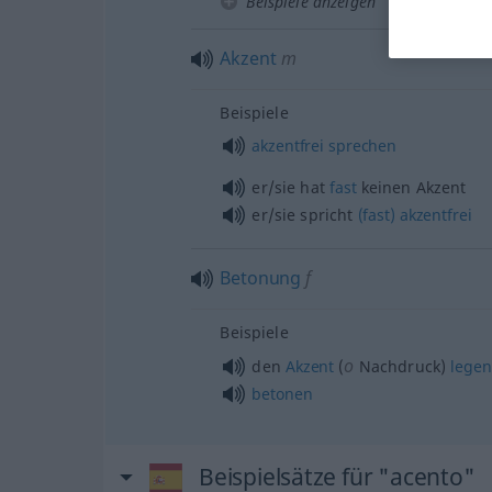
Beispiele anzeigen
Akzent
m
Beispiele
akzentfrei
sprechen
er/sie hat
fast
keinen Akzent
er/sie spricht
(fast)
akzentfrei
Betonung
f
Beispiele
o
den
Akzent
(
Nachdruck)
legen
betonen
Beispielsätze für "acento"