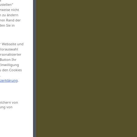
ustellen“
rweise nicht
en zu ändern
eren Rand der
den Sie in
er Webseite und
 Vorauswahl
sonalisierter
Button Ihr
Einwilligung
zu den Cookies
.
zerklärung
.
eichern von
sung von