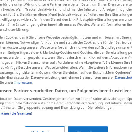
n für die unter „Wir und unsere Partner verarbeiten Daten, um Ihnen Dienste bereitz
n Zwecke. Wenn Tracker deaktiviert sind, sind manche Inhalte und Anzeigen mögliche
evant für Sie. Sie können dieses Menü jederzeit wieder aufrufen, um Ihre Einstellung
inwilligung zu widerrufen, indem Sie auf den Link Privatsphäre-Einstellungen am unt
cken. Ihre Einstellungen gelten innerhalb unseres Website. Weitere Informationen fin
tippen)
enschutzerklärung.
en Cookies, damit Sie unsere Webseite bestmöglich nutzen und wir besser mit Ihnen
tonung
en können. Notwendige, funktionale und statistische Cookies, die für den Betrieb d
ischen Auswertung unserer Webseite erforderlich sind, werden auf Grundlage unserer
hrem Endgerät gespeichert. Marketing-Cookies und Cookies, die der Bereitstellung per
nen, werden nur gespeichert, wenn Sie uns durch einen Klick auf den „Akzeptieren“-
nis geben. Klicken Sie ansonsten auf „Fortfahren ohne Akzeptieren“. Sie können Ihre 
acento
LING
ür zukünftige Besuche unserer Webseite widerrufen. Wenn Sie weitere Informationen 
assungsmöglichkeiten möchten, klicken Sie einfach auf den Button „Mehr Optionen“
de Hinweise zu der Datenverarbeitung entnehmen Sie ansonsten unserer
Datenschut
 Sie unser
Impressum
.
unsere Partner verarbeiten Daten, um Folgendes bereitzustellen:
acento
agudo
ocation-Daten verwenden. Geräteeigenschaften zur Identifikation aktiv abfragen. Sp
griff auf Informationen auf einem Gerät. Personalisierte Werbung und Inhalte, Mes
 Inhalten, Zielgruppenforschung und Entwicklung von Dienstleistungen.
acento
dinámico
artner (Lieferanten)
acento de
intensidad