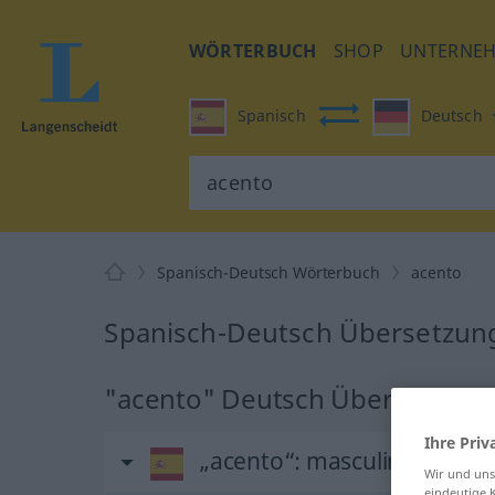
WÖRTERBUCH
SHOP
UNTERNE
Spanisch
Deutsch
Spanisch-Deutsch Wörterbuch
acento
Spanisch-Deutsch Übersetzung
"acento" Deutsch Übersetzung
Ihre Priv
„acento“
: masculino
Wir und un
eindeutige 