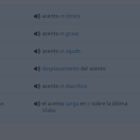
acento
m
tónico
acento
m
grave
acento
m
agudo
desplazamiento
del acento
acento
m
diacrítico
be
el acento
carga
en
o
sobre la última
sílaba