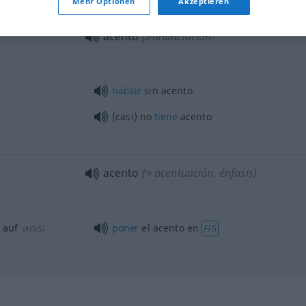
Mehr Optionen
Akzeptieren
acento
pronunciación
hablar
sin acento
(casi) no
tiene
acento
acento
(≈ acentuación, énfasis)
auf
poner
el acento en
FIG
(
ACUS
)