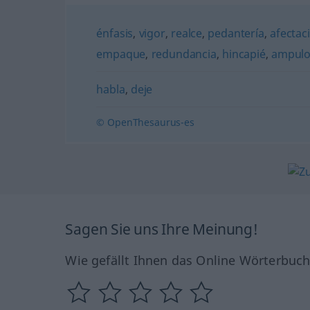
énfasis
,
vigor
,
realce
,
pedantería
,
afectac
empaque
,
redundancia
,
hincapié
,
ampulo
habla
,
deje
© OpenThesaurus-es
Sagen Sie uns Ihre Meinung!
Wie gefällt Ihnen das Online Wörterbuc