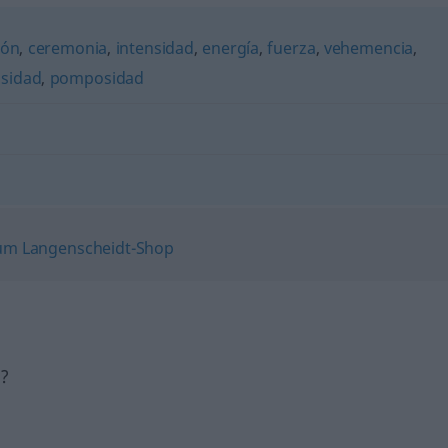
ión
,
ceremonia
,
intensidad
,
energía
,
fuerza
,
vehemencia
,
sidad
,
pomposidad
h?