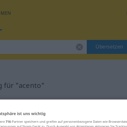
HMEN
Übersetzen
 für "acento"
atsphäre ist uns wichtig
sere
716
-Partner speichern und greifen auf personenbezogene Daten wie Browserdat
Kennungen auf Ihrem Gerät zu. Durch Auswahl von Akzeptieren aktivieren Sie Trackin