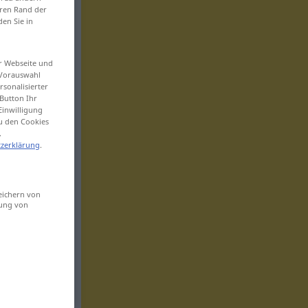
eren Rand der
den Sie in
er Webseite und
 Vorauswahl
sonalisierter
Button Ihr
Einwilligung
zu den Cookies
.
zerklärung
.
eichern von
sung von