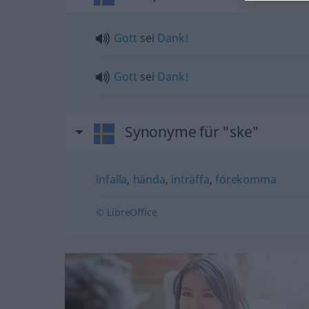
Gott
sei
Dank!
Gott
sei
Dank!
Synonyme für "ske"
infalla
,
hända
,
inträffa
,
förekomma
© LibreOffice