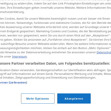
inwilligung zu widerrufen, indem Sie auf den Link Privatsphäre-Einstellungen am unt
cken. Ihre Einstellungen gelten innerhalb unseres Website. Weitere Informationen fin
enschutzerklärung.
en Cookies, damit Sie unsere Webseite bestmöglich nutzen und wir besser mit Ihnen
tippen)
en können. Notwendige, funktionale und statistische Cookies, die für den Betrieb d
ischen Auswertung unserer Webseite erforderlich sind, werden auf Grundlage unserer
hrem Endgerät gespeichert. Marketing-Cookies und Cookies, die der Bereitstellung per
agen, erfolgen
nen, werden nur gespeichert, wenn Sie uns durch einen Klick auf den „Akzeptieren“-
nis geben. Klicken Sie ansonsten auf „Fortfahren ohne Akzeptieren“. Sie können Ihre 
ür zukünftige Besuche unserer Webseite widerrufen. Wenn Sie weitere Informationen 
assungsmöglichkeiten möchten, klicken Sie einfach auf den Button „Mehr Optionen“
de Hinweise zu der Datenverarbeitung entnehmen Sie ansonsten unserer
Datenschut
utragen
ske
 Sie unser
Impressum
.
unsere Partner verarbeiten Daten, um Folgendes bereitzustellen:
ske
ocation-Daten verwenden. Geräteeigenschaften zur Identifikation aktiv abfragen. Sp
griff auf Informationen auf einem Gerät. Personalisierte Werbung und Inhalte, Mes
 Inhalten, Zielgruppenforschung und Entwicklung von Dienstleistungen.
artner (Lieferanten)
det har skett en
olycka
Mehr Optionen
Akzeptieren