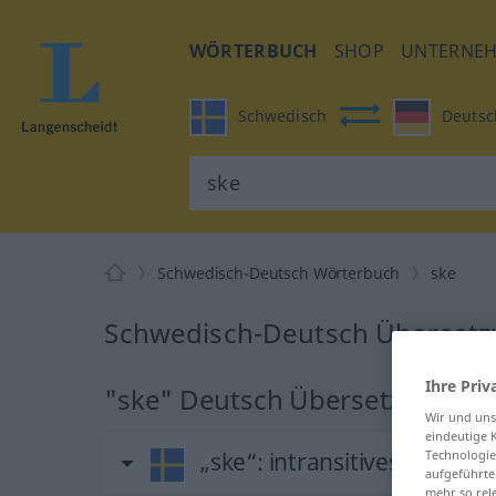
WÖRTERBUCH
SHOP
UNTERNE
Schwedisch
Deutsc
Schwedisch-Deutsch Wörterbuch
ske
Schwedisch-Deutsch Übersetzu
Ihre Priv
"ske" Deutsch Übersetzung
Wir und un
eindeutige 
„ske“
: intransitives Verb, in
Technologie
aufgeführte
mehr so rel