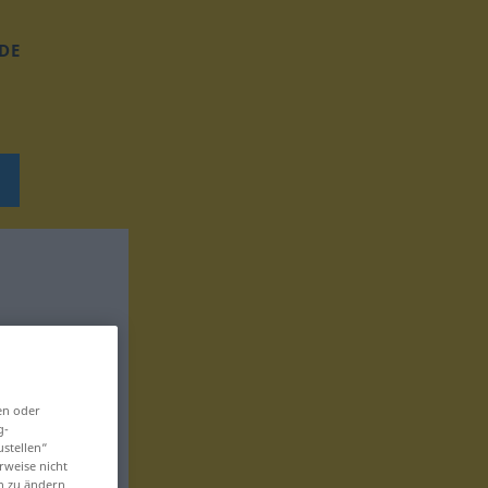
DE
en oder
g-
ustellen“
rweise nicht
en zu ändern