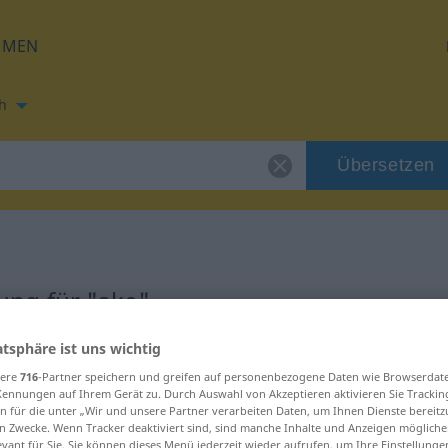
HMEN
h
Übersetzen
ng für "ske"
atsphäre ist uns wichtig
sere
716
-Partner speichern und greifen auf personenbezogene Daten wie Browserdat
Kennungen auf Ihrem Gerät zu. Durch Auswahl von Akzeptieren aktivieren Sie Trackin
transitives Zeitwort
n für die unter „Wir und unsere Partner verarbeiten Daten, um Ihnen Dienste bereitz
n Zwecke. Wenn Tracker deaktiviert sind, sind manche Inhalte und Anzeigen mögliche
evant für Sie. Sie können dieses Menü jederzeit wieder aufrufen, um Ihre Einstellung