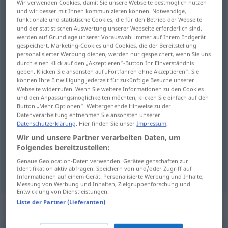
Wir verwenden Cookies, damit Sie unsere Webseite bestmöglich nutzen
und wir besser mit Ihnen kommunizieren können. Notwendige,
Übersicht aller Übersetzungen
funktionale und statistische Cookies, die für den Betrieb der Webseite
und der statistischen Auswertung unserer Webseite erforderlich sind,
(Für mehr Details die Übersetzung anklicken/antippen)
werden auf Grundlage unserer Vorauswahl immer auf Ihrem Endgerät
gespeichert. Marketing-Cookies und Cookies, die der Bereitstellung
Unglück, Unheil, Unfall
personalisierter Werbung dienen, werden nur gespeichert, wenn Sie uns
durch einen Klick auf den „Akzeptieren“-Button Ihr Einverständnis
geben. Klicken Sie ansonsten auf „Fortfahren ohne Akzeptieren“. Sie
können Ihre Einwilligung jederzeit für zukünftige Besuche unserer
Webseite widerrufen. Wenn Sie weitere Informationen zu den Cookies
und den Anpassungsmöglichkeiten möchten, klicken Sie einfach auf den
Unglück
n
olycka
Button „Mehr Optionen“. Weitergehende Hinweise zu der
Datenverarbeitung entnehmen Sie ansonsten unserer
Datenschutzerklärung
. Hier finden Sie unser
Impressum
.
Unheil
n
olycka
Wir und unsere Partner verarbeiten Daten, um
Folgendes bereitzustellen:
Unfall
m
olycka
Genaue Geolocation-Daten verwenden. Geräteeigenschaften zur
Identifikation aktiv abfragen. Speichern von und/oder Zugriff auf
Informationen auf einem Gerät. Personalisierte Werbung und Inhalte,
Messung von Werbung und Inhalten, Zielgruppenforschung und
Entwicklung von Dienstleistungen.
Liste der Partner (Lieferanten)
Beispielsätze für "olycka"