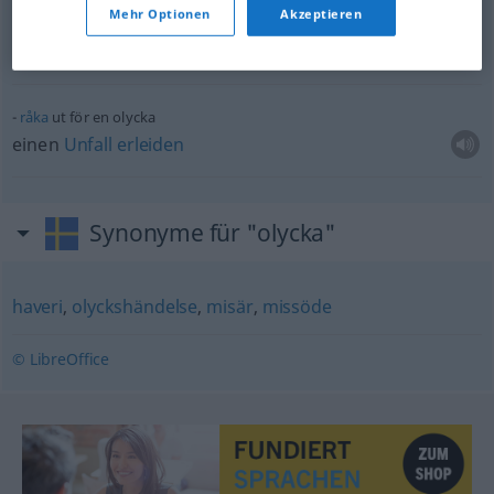
Mehr Optionen
Akzeptieren
det har skett en olycka
ein
Unfall
ist passiert
råka
ut för en olycka
einen
Unfall
erleiden
Synonyme für "olycka"
haveri
,
olyckshändelse
,
misär
,
missöde
© LibreOffice