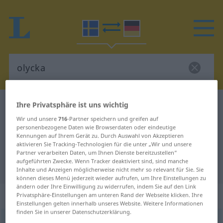
Ihre Privatsphäre ist uns wichtig
Schwedisch-Deutsch Wörterbuch
olycka
Schwedisch-Deutsch Übersetzung
Wir und unsere
716
-Partner speichern und greifen auf
personenbezogene Daten wie Browserdaten oder eindeutige
für "olycka"
Kennungen auf Ihrem Gerät zu. Durch Auswahl von Akzeptieren
aktivieren Sie Tracking-Technologien für die unter „Wir und unsere
Partner verarbeiten Daten, um Ihnen Dienste bereitzustellen“
aufgeführten Zwecke. Wenn Tracker deaktiviert sind, sind manche
"olycka" Deutsch Übersetzung
Inhalte und Anzeigen möglicherweise nicht mehr so relevant für Sie. Sie
können dieses Menü jederzeit wieder aufrufen, um Ihre Einstellungen zu
ändern oder Ihre Einwilligung zu widerrufen, indem Sie auf den Link
„olycka“
: Substantiv, Hauptwort
Privatsphäre-Einstellungen am unteren Rand der Webseite klicken. Ihre
Einstellungen gelten innerhalb unseres Website. Weitere Informationen
finden Sie in unserer Datenschutzerklärung.
olycka
[˅uːlyka]
s