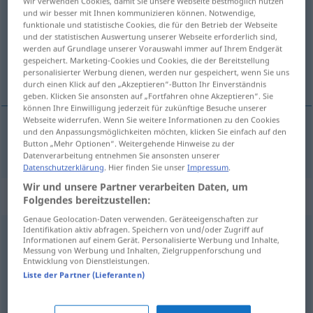
Wir verwenden Cookies, damit Sie unsere Webseite bestmöglich nutzen
und wir besser mit Ihnen kommunizieren können. Notwendige,
Übersicht aller Übersetzungen
funktionale und statistische Cookies, die für den Betrieb der Webseite
und der statistischen Auswertung unserer Webseite erforderlich sind,
(Für mehr Details die Übersetzung anklicken/antippen)
werden auf Grundlage unserer Vorauswahl immer auf Ihrem Endgerät
gespeichert. Marketing-Cookies und Cookies, die der Bereitstellung
olycka, olycksfall
personalisierter Werbung dienen, werden nur gespeichert, wenn Sie uns
durch einen Klick auf den „Akzeptieren“-Button Ihr Einverständnis
geben. Klicken Sie ansonsten auf „Fortfahren ohne Akzeptieren“. Sie
können Ihre Einwilligung jederzeit für zukünftige Besuche unserer
Webseite widerrufen. Wenn Sie weitere Informationen zu den Cookies
und den Anpassungsmöglichkeiten möchten, klicken Sie einfach auf den
olycka
,
olycksfall
n
Unfall
Button „Mehr Optionen“. Weitergehende Hinweise zu der
Datenverarbeitung entnehmen Sie ansonsten unserer
Datenschutzerklärung
. Hier finden Sie unser
Impressum
.
Wir und unsere Partner verarbeiten Daten, um
Beispielsätze für "Unfall"
Folgendes bereitzustellen:
Genaue Geolocation-Daten verwenden. Geräteeigenschaften zur
Identifikation aktiv abfragen. Speichern von und/oder Zugriff auf
Informationen auf einem Gerät. Personalisierte Werbung und Inhalte,
ein schwerer Unfall
Messung von Werbung und Inhalten, Zielgruppenforschung und
en
svår
olycka
Entwicklung von Dienstleistungen.
Liste der Partner (Lieferanten)
einen Unfall
verschulden
vålla
en
olycka