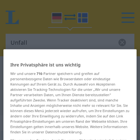
Ihre Privatsphäre ist uns wichtig
Deutsch-Schwedisch Wörterbuch
Unfall
Wir und unsere
716
-Partner speichern und greifen auf
Deutsch-Schwedisch Übersetzung
personenbezogene Daten wie Browserdaten oder eindeutige
Kennungen auf Ihrem Gerät zu. Durch Auswahl von Akzeptieren
für "Unfall"
aktivieren Sie Tracking-Technologien für die unter „Wir und unsere
Partner verarbeiten Daten, um Ihnen Dienste bereitzustellen“
aufgeführten Zwecke. Wenn Tracker deaktiviert sind, sind manche
"Unfall" Schwedisch Übersetzung
Inhalte und Anzeigen möglicherweise nicht mehr so relevant für Sie. Sie
können dieses Menü jederzeit wieder aufrufen, um Ihre Einstellungen zu
ändern oder Ihre Einwilligung zu widerrufen, indem Sie auf den Link
„Unfall“
: Maskulinum, männlich
Privatsphäre-Einstellungen am unteren Rand der Webseite klicken. Ihre
Einstellungen gelten innerhalb unseres Website. Weitere Informationen
finden Sie in unserer Datenschutzerklärung.
Unfall
m