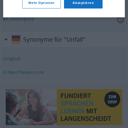
Mehr Optionen
Akzeptieren
ein tödlicher Unfall
en
dödsolycka
Synonyme für "Unfall"
Unglück
© OpenThesaurus.de