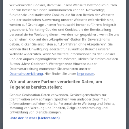
Wir verwenden Cookies, damit Sie unsere Webseite bestmöglich nutzen
erleiden
v/t
und wir besser mit Ihnen kommunizieren können. Notwendige,
funktionale und statistische Cookies, die für den Betrieb der Webseite
Übersicht aller Übersetzungen
und der statistischen Auswertung unserer Webseite erforderlich sind,
werden auf Grundlage unserer Vorauswahl immer auf Ihrem Endgerät
(Für mehr Details die Übersetzung anklicken/antippen)
gespeichert. Marketing-Cookies und Cookies, die der Bereitstellung
personalisierter Werbung dienen, werden nur gespeichert, wenn Sie uns
lida, genomlida, drabbas av
durch einen Klick auf den „Akzeptieren“-Button Ihr Einverständnis
geben. Klicken Sie ansonsten auf „Fortfahren ohne Akzeptieren“. Sie
können Ihre Einwilligung jederzeit für zukünftige Besuche unserer
Webseite widerrufen. Wenn Sie weitere Informationen zu den Cookies
und den Anpassungsmöglichkeiten möchten, klicken Sie einfach auf den
Button „Mehr Optionen“. Weitergehende Hinweise zu der
lida
erleiden
Datenverarbeitung entnehmen Sie ansonsten unserer
Datenschutzerklärung
. Hier finden Sie unser
Impressum
.
genomlida
erleiden
erdulden
Wir und unsere Partner verarbeiten Daten, um
Folgendes bereitzustellen:
drabbas av
erleiden
Rückfall
Genaue Geolocation-Daten verwenden. Geräteeigenschaften zur
Identifikation aktiv abfragen. Speichern von und/oder Zugriff auf
Informationen auf einem Gerät. Personalisierte Werbung und Inhalte,
Messung von Werbung und Inhalten, Zielgruppenforschung und
Entwicklung von Dienstleistungen.
Beispielsätze für "erleiden"
Liste der Partner (Lieferanten)