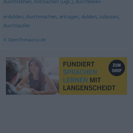
durchstehen
,
mitmachen (ugs.)
,
durchleben
erdulden
,
durchmachen
,
ertragen
,
dulden
,
zulassen
,
durchlaufen
© OpenThesaurus.de