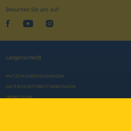
Besuchen Sie uns auf:
facebook
YouTube
Instagram
Langenscheidt
NUTZUNGSBEDINGUNGEN
DATENSCHUTZBESTIMMUNGEN
IMPRESSUM
PRIVATSPHÄRE-EINSTELLUNGEN
LATEINWÖRTERBUCH MIT CODE