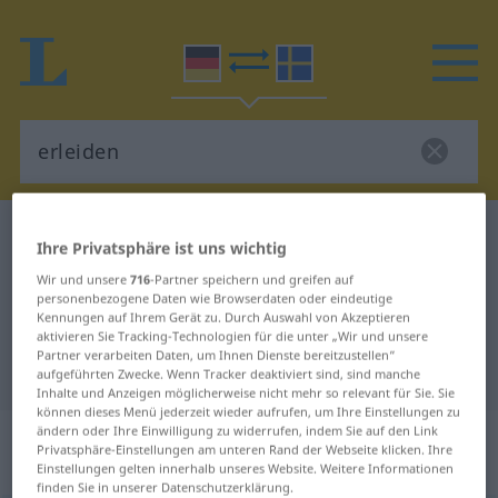
Deutsch-Schwedisch Wörterbuch
erleiden
Ihre Privatsphäre ist uns wichtig
Deutsch-Schwedisch Übersetzung
Wir und unsere
716
-Partner speichern und greifen auf
personenbezogene Daten wie Browserdaten oder eindeutige
für "erleiden"
Kennungen auf Ihrem Gerät zu. Durch Auswahl von Akzeptieren
aktivieren Sie Tracking-Technologien für die unter „Wir und unsere
Partner verarbeiten Daten, um Ihnen Dienste bereitzustellen“
"erleiden" Schwedisch Übersetzung
aufgeführten Zwecke. Wenn Tracker deaktiviert sind, sind manche
Inhalte und Anzeigen möglicherweise nicht mehr so relevant für Sie. Sie
können dieses Menü jederzeit wieder aufrufen, um Ihre Einstellungen zu
„erleiden“
: transitives Verb,
ändern oder Ihre Einwilligung zu widerrufen, indem Sie auf den Link
Privatsphäre-Einstellungen am unteren Rand der Webseite klicken. Ihre
transitives Zeitwort
Einstellungen gelten innerhalb unseres Website. Weitere Informationen
finden Sie in unserer Datenschutzerklärung.