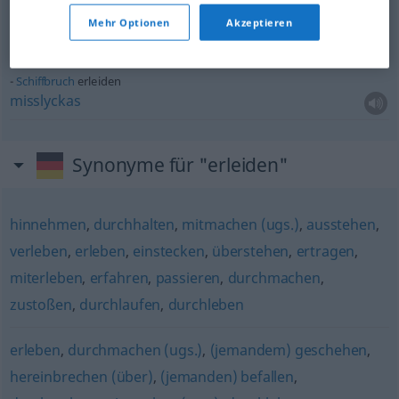
Schiffbruch
erleiden
Mehr Optionen
Akzeptieren
förlisa,
lida
skeppsbrott
Schiffbruch
erleiden
misslyckas
Synonyme für "erleiden"
hinnehmen
,
durchhalten
,
mitmachen (ugs.)
,
ausstehen
,
verleben
,
erleben
,
einstecken
,
überstehen
,
ertragen
,
miterleben
,
erfahren
,
passieren
,
durchmachen
,
zustoßen
,
durchlaufen
,
durchleben
erleben
,
durchmachen (ugs.)
,
(jemandem) geschehen
,
hereinbrechen (über)
,
(jemanden) befallen
,