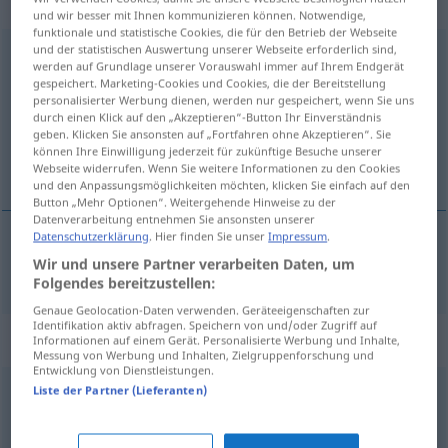
transitives Zeitwort
und wir besser mit Ihnen kommunizieren können. Notwendige,
funktionale und statistische Cookies, die für den Betrieb der Webseite
und der statistischen Auswertung unserer Webseite erforderlich sind,
durchstehen
v/t
FIG
werden auf Grundlage unserer Vorauswahl immer auf Ihrem Endgerät
gespeichert. Marketing-Cookies und Cookies, die der Bereitstellung
Übersicht aller Übersetzungen
personalisierter Werbung dienen, werden nur gespeichert, wenn Sie uns
durch einen Klick auf den „Akzeptieren“-Button Ihr Einverständnis
(Für mehr Details die Übersetzung anklicken/antippen)
geben. Klicken Sie ansonsten auf „Fortfahren ohne Akzeptieren“. Sie
können Ihre Einwilligung jederzeit für zukünftige Besuche unserer
stå ut med
Webseite widerrufen. Wenn Sie weitere Informationen zu den Cookies
und den Anpassungsmöglichkeiten möchten, klicken Sie einfach auf den
Button „Mehr Optionen“. Weitergehende Hinweise zu der
Datenverarbeitung entnehmen Sie ansonsten unserer
Datenschutzerklärung
. Hier finden Sie unser
Impressum
.
Wir und unsere Partner verarbeiten Daten, um
stå
ut med
durchstehen
Folgendes bereitzustellen:
Genaue Geolocation-Daten verwenden. Geräteeigenschaften zur
Identifikation aktiv abfragen. Speichern von und/oder Zugriff auf
Synonyme für "durchstehen"
Informationen auf einem Gerät. Personalisierte Werbung und Inhalte,
Messung von Werbung und Inhalten, Zielgruppenforschung und
Entwicklung von Dienstleistungen.
Liste der Partner (Lieferanten)
aushalten
,
ertragen
,
erdulden
,
verkraften (ugs.)
,
ausstehen
,
(einer Sache) standhalten