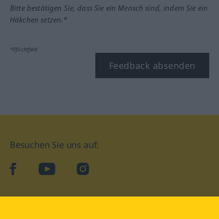
Bitte bestätigen Sie, dass Sie ein Mensch sind, indem Sie ein
Häkchen setzen.*
*Pflichtfeld
Feedback absenden
Besuchen Sie uns auf:
facebook
YouTube
Instagram