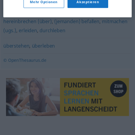
Mehr Optionen
Akzeptieren
erleben
,
durchmachen (ugs.)
,
(jemandem) geschehen
,
hereinbrechen (über)
,
(jemanden) befallen
,
mitmachen
(ugs.)
,
erleiden
,
durchleben
überstehen
,
überleben
© OpenThesaurus.de