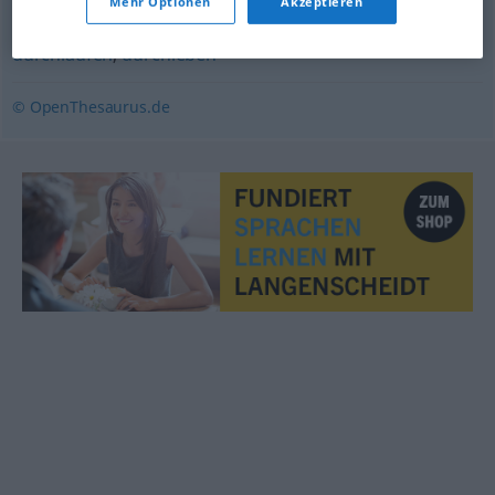
Mehr Optionen
Akzeptieren
ertragen
,
erfahren
,
passieren
,
durchmachen
,
zustoßen
,
durchlaufen
,
durchleben
© OpenThesaurus.de