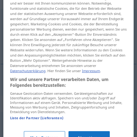
transitives Zeitwort
und wir besser mit Ihnen kommunizieren können. Notwendige,
funktionale und statistische Cookies, die für den Betrieb der Webseite
und der statistischen Auswertung unserer Webseite erforderlich sind,
miterleben
v/t
werden auf Grundlage unserer Vorauswahl immer auf Ihrem Endgerät
gespeichert. Marketing-Cookies und Cookies, die der Bereitstellung
Übersicht aller Übersetzungen
personalisierter Werbung dienen, werden nur gespeichert, wenn Sie uns
durch einen Klick auf den „Akzeptieren“-Button Ihr Einverständnis
(Für mehr Details die Übersetzung anklicken/antippen)
geben. Klicken Sie ansonsten auf „Fortfahren ohne Akzeptieren“. Sie
können Ihre Einwilligung jederzeit für zukünftige Besuche unserer
vara med om
Webseite widerrufen. Wenn Sie weitere Informationen zu den Cookies
und den Anpassungsmöglichkeiten möchten, klicken Sie einfach auf den
Button „Mehr Optionen“. Weitergehende Hinweise zu der
Datenverarbeitung entnehmen Sie ansonsten unserer
Datenschutzerklärung
. Hier finden Sie unser
Impressum
.
Wir und unsere Partner verarbeiten Daten, um
vara med om
miterleben
Folgendes bereitzustellen:
Genaue Geolocation-Daten verwenden. Geräteeigenschaften zur
Identifikation aktiv abfragen. Speichern von und/oder Zugriff auf
Synonyme für "miterleben"
Informationen auf einem Gerät. Personalisierte Werbung und Inhalte,
Messung von Werbung und Inhalten, Zielgruppenforschung und
Entwicklung von Dienstleistungen.
Liste der Partner (Lieferanten)
hinnehmen
,
durchhalten
,
erleiden
,
mitmachen (ugs.)
,
ausstehen
,
verleben
,
erleben
,
einstecken
,
überstehen
,