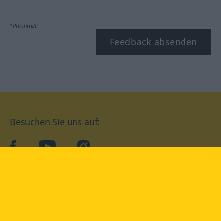
*Pflichtfeld
Feedback absenden
Besuchen Sie uns auf:
facebook
YouTube
Instagram
Langenscheidt