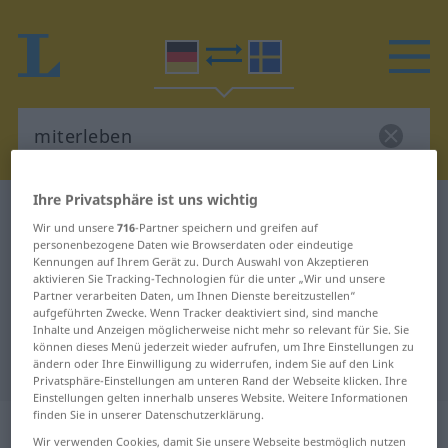
Ihre Privatsphäre ist uns wichtig
Deutsch-Schwedisch Wörterbuch
miterleben
Wir und unsere
716
-Partner speichern und greifen auf
Deutsch-Schwedisch Übersetzung
personenbezogene Daten wie Browserdaten oder eindeutige
Kennungen auf Ihrem Gerät zu. Durch Auswahl von Akzeptieren
für "miterleben"
aktivieren Sie Tracking-Technologien für die unter „Wir und unsere
Partner verarbeiten Daten, um Ihnen Dienste bereitzustellen“
aufgeführten Zwecke. Wenn Tracker deaktiviert sind, sind manche
Inhalte und Anzeigen möglicherweise nicht mehr so relevant für Sie. Sie
"miterleben" Schwedisch
können dieses Menü jederzeit wieder aufrufen, um Ihre Einstellungen zu
Übersetzung
ändern oder Ihre Einwilligung zu widerrufen, indem Sie auf den Link
Privatsphäre-Einstellungen am unteren Rand der Webseite klicken. Ihre
Einstellungen gelten innerhalb unseres Website. Weitere Informationen
finden Sie in unserer Datenschutzerklärung.
„miterleben“
: transitives Verb,
Wir verwenden Cookies, damit Sie unsere Webseite bestmöglich nutzen