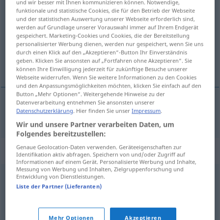
und wir besser mit Ihnen kommunizieren können. Notwendige,
distrahera
funktionale und statistische Cookies, die für den Betrieb der Webseite
v/t
<
1
>
und der statistischen Auswertung unserer Webseite erforderlich sind,
werden auf Grundlage unserer Vorauswahl immer auf Ihrem Endgerät
Übersicht aller Übersetzungen
gespeichert. Marketing-Cookies und Cookies, die der Bereitstellung
(Für mehr Details die Übersetzung anklicken/antippen)
personalisierter Werbung dienen, werden nur gespeichert, wenn Sie uns
durch einen Klick auf den „Akzeptieren“-Button Ihr Einverständnis
geben. Klicken Sie ansonsten auf „Fortfahren ohne Akzeptieren“. Sie
zerstreuen, ablenken
können Ihre Einwilligung jederzeit für zukünftige Besuche unserer
Webseite widerrufen. Wenn Sie weitere Informationen zu den Cookies
und den Anpassungsmöglichkeiten möchten, klicken Sie einfach auf den
Button „Mehr Optionen“. Weitergehende Hinweise zu der
Datenverarbeitung entnehmen Sie ansonsten unserer
Datenschutzerklärung
. Hier finden Sie unser
Impressum
.
zerstreuen
,
ablenken
distrahera
Wir und unsere Partner verarbeiten Daten, um
Folgendes bereitzustellen:
Genaue Geolocation-Daten verwenden. Geräteeigenschaften zur
Synonyme für "distrahera"
Identifikation aktiv abfragen. Speichern von und/oder Zugriff auf
Informationen auf einem Gerät. Personalisierte Werbung und Inhalte,
Messung von Werbung und Inhalten, Zielgruppenforschung und
Entwicklung von Dienstleistungen.
avleda
,
störa
Liste der Partner (Lieferanten)
© LibreOffice
Mehr Optionen
Akzeptieren