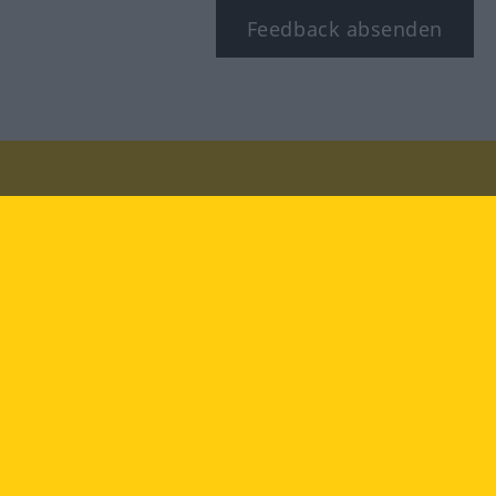
Feedback absenden
Besuchen Sie uns auf:
facebook
YouTube
Instagram
Langenscheidt
NUTZUNGSBEDINGUNGEN