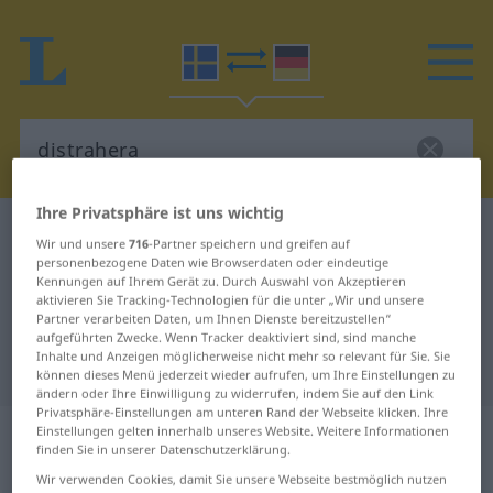
Ihre Privatsphäre ist uns wichtig
Schwedisch-Deutsch Wörterbuch
distrahera
Wir und unsere
716
-Partner speichern und greifen auf
Schwedisch-Deutsch Übersetzung
personenbezogene Daten wie Browserdaten oder eindeutige
Kennungen auf Ihrem Gerät zu. Durch Auswahl von Akzeptieren
für "distrahera"
aktivieren Sie Tracking-Technologien für die unter „Wir und unsere
Partner verarbeiten Daten, um Ihnen Dienste bereitzustellen“
aufgeführten Zwecke. Wenn Tracker deaktiviert sind, sind manche
Inhalte und Anzeigen möglicherweise nicht mehr so relevant für Sie. Sie
"distrahera" Deutsch Übersetzung
können dieses Menü jederzeit wieder aufrufen, um Ihre Einstellungen zu
ändern oder Ihre Einwilligung zu widerrufen, indem Sie auf den Link
Privatsphäre-Einstellungen am unteren Rand der Webseite klicken. Ihre
„distrahera“
: transitives Verb,
Einstellungen gelten innerhalb unseres Website. Weitere Informationen
finden Sie in unserer Datenschutzerklärung.
transitives Zeitwort
Wir verwenden Cookies, damit Sie unsere Webseite bestmöglich nutzen