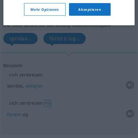
zerstreuen
v/r
Mehr Optionen
Akzeptieren
Übersicht aller Übersetzungen
(Für mehr Details die Übersetzung anklicken/antippen)
spridas...
förströ sig...
Beispiele
sich zerstreuen
spridas,
skingras
sich zerstreuen
FIG
förströ
sig