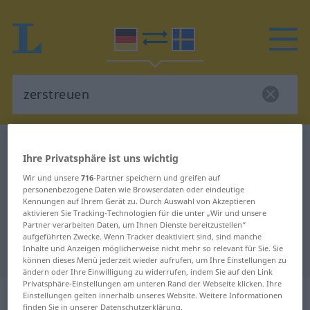
Deutsch-Schwedisch Wörterbuch
zerstreuen
Ihre Privatsphäre ist uns wichtig
Deutsch-Schwedisch Übersetzung
Wir und unsere
716
-Partner speichern und greifen auf
für "zerstreuen"
personenbezogene Daten wie Browserdaten oder eindeutige
Kennungen auf Ihrem Gerät zu. Durch Auswahl von Akzeptieren
aktivieren Sie Tracking-Technologien für die unter „Wir und unsere
Partner verarbeiten Daten, um Ihnen Dienste bereitzustellen“
"zerstreuen" Schwedisch
aufgeführten Zwecke. Wenn Tracker deaktiviert sind, sind manche
Inhalte und Anzeigen möglicherweise nicht mehr so relevant für Sie. Sie
Übersetzung
können dieses Menü jederzeit wieder aufrufen, um Ihre Einstellungen zu
ändern oder Ihre Einwilligung zu widerrufen, indem Sie auf den Link
Privatsphäre-Einstellungen am unteren Rand der Webseite klicken. Ihre
„zerstreuen“
: transitives Verb,
Einstellungen gelten innerhalb unseres Website. Weitere Informationen
finden Sie in unserer Datenschutzerklärung.