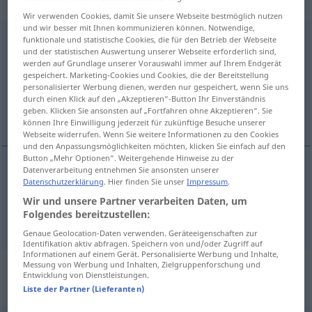
transitives Zeitwort
Wir verwenden Cookies, damit Sie unsere Webseite bestmöglich nutzen
und wir besser mit Ihnen kommunizieren können. Notwendige,
zerstreuen
v/t
funktionale und statistische Cookies, die für den Betrieb der Webseite
und der statistischen Auswertung unserer Webseite erforderlich sind,
werden auf Grundlage unserer Vorauswahl immer auf Ihrem Endgerät
Übersicht aller Übersetzungen
gespeichert. Marketing-Cookies und Cookies, die der Bereitstellung
(Für mehr Details die Übersetzung anklicken/antippen)
personalisierter Werbung dienen, werden nur gespeichert, wenn Sie uns
durch einen Klick auf den „Akzeptieren“-Button Ihr Einverständnis
geben. Klicken Sie ansonsten auf „Fortfahren ohne Akzeptieren“. Sie
sprida, skingra, förströ, få på andra tankar
können Ihre Einwilligung jederzeit für zukünftige Besuche unserer
Webseite widerrufen. Wenn Sie weitere Informationen zu den Cookies
und den Anpassungsmöglichkeiten möchten, klicken Sie einfach auf den
Button „Mehr Optionen“. Weitergehende Hinweise zu der
Datenverarbeitung entnehmen Sie ansonsten unserer
Datenschutzerklärung
. Hier finden Sie unser
Impressum
.
sprida
,
skingra
zerstreuen
Wir und unsere Partner verarbeiten Daten, um
Folgendes bereitzustellen:
förströ
, få på
andra
tankar
zerstreuen
FIG
Genaue Geolocation-Daten verwenden. Geräteeigenschaften zur
Identifikation aktiv abfragen. Speichern von und/oder Zugriff auf
Informationen auf einem Gerät. Personalisierte Werbung und Inhalte,
Messung von Werbung und Inhalten, Zielgruppenforschung und
„zerstreuen“
: reflexives Verb,
Entwicklung von Dienstleistungen.
rückbezügliches Zeitwort
Liste der Partner (Lieferanten)