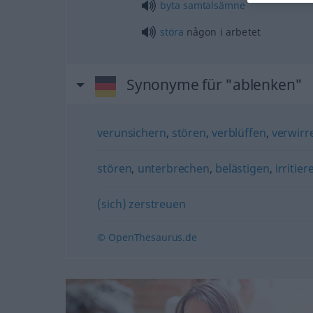
byta
samtalsämne
störa
någon i arbetet
Synonyme für "ablenken"
verunsichern
,
stören
,
verblüffen
,
verwirr
stören
,
unterbrechen
,
belästigen
,
irritier
(sich) zerstreuen
© OpenThesaurus.de