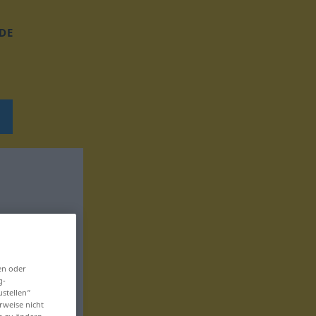
DE
en oder
g-
ustellen“
rweise nicht