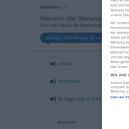
mehr so rel
oder Ihre E
ablenken
v/t
Webseite kli
unserer Dat
Übersicht aller Übersetzungen
Wir verwend
(Für mehr Details die Übersetzung anklicken/an
kommunizier
der statist
avleda, distrahera, få någon på and
immer auf I
Werbung die
Einverständ
jederzeit f
und den Anp
Weitergehen
avleda
Hier finden
Wir und 
distrahera
Genaue Geol
und/oder Zu
Werbung und
Liste der P
få någon på
andra
tankar
Beispiele