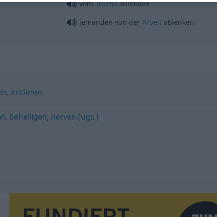
vom
Thema
ablenken
jemanden von der
Arbeit
ablenken
en
,
irritieren
en
,
behelligen
,
nerven (ugs.)