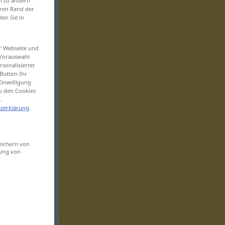
en zu ändern
eren Rand der
den Sie in
er Webseite und
 Vorauswahl
sonalisierter
Button Ihr
Einwilligung
zu den Cookies
.
zerklärung
.
eichern von
sung von