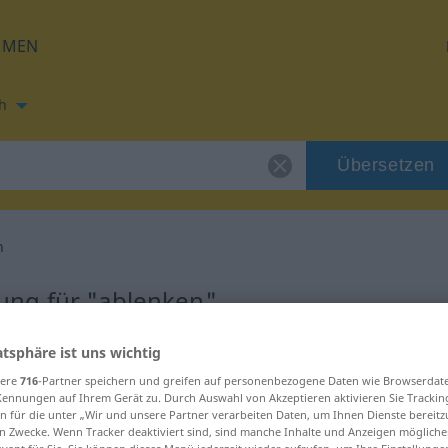
HMEN
h
Übersetzen
n
ung für "ablenken"
atsphäre ist uns wichtig
tzung
sere
716
-Partner speichern und greifen auf personenbezogene Daten wie Browserdat
Kennungen auf Ihrem Gerät zu. Durch Auswahl von Akzeptieren aktivieren Sie Trackin
b, transitives Zeitwort
n für die unter „Wir und unsere Partner verarbeiten Daten, um Ihnen Dienste bereitz
n Zwecke. Wenn Tracker deaktiviert sind, sind manche Inhalte und Anzeigen mögliche