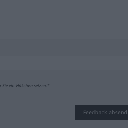
m Sie ein Häkchen setzen.*
Feedback absend