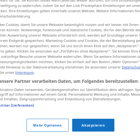
evant für Sie. Sie können dieses Menü jederzeit wieder aufrufen, um Ihre Einstellung
inwilligung zu widerrufen, indem Sie auf den Link Privatsphäre-Einstellungen am unt
cken. Ihre Einstellungen gelten innerhalb unseres Website. Weitere Informationen fin
enschutzerklärung.
en Cookies, damit Sie unsere Webseite bestmöglich nutzen und wir besser mit Ihnen
tippen)
en können. Notwendige, funktionale und statistische Cookies, die für den Betrieb d
ischen Auswertung unserer Webseite erforderlich sind, werden auf Grundlage unserer
ra tankar
hrem Endgerät gespeichert. Marketing-Cookies und Cookies, die der Bereitstellung per
nen, werden nur gespeichert, wenn Sie uns durch einen Klick auf den „Akzeptieren“-
nis geben. Klicken Sie ansonsten auf „Fortfahren ohne Akzeptieren“. Sie können Ihre 
ür zukünftige Besuche unserer Webseite widerrufen. Wenn Sie weitere Informationen 
assungsmöglichkeiten möchten, klicken Sie einfach auf den Button „Mehr Optionen“
de Hinweise zu der Datenverarbeitung entnehmen Sie ansonsten unserer
Datenschut
ablenken
 Sie unser
Impressum
.
unsere Partner verarbeiten Daten, um Folgendes bereitzustellen:
ablenken
zerstreuen
ocation-Daten verwenden. Geräteeigenschaften zur Identifikation aktiv abfragen. Sp
griff auf Informationen auf einem Gerät. Personalisierte Werbung und Inhalte, Mes
 Inhalten, Zielgruppenforschung und Entwicklung von Dienstleistungen.
artner (Lieferanten)
ablenken
auf andere Gedanken
bringen
Mehr Optionen
Akzeptieren