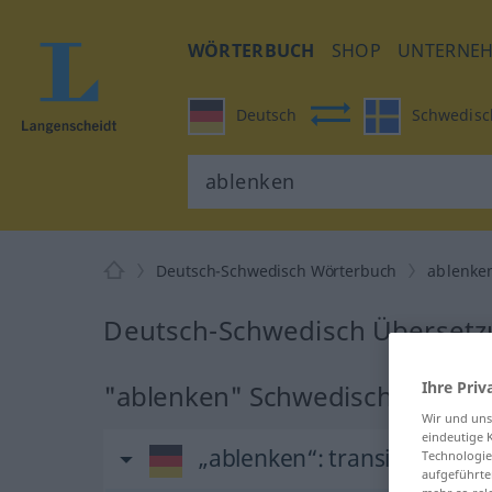
WÖRTERBUCH
SHOP
UNTERNE
Deutsch
Schwedisc
Deutsch-Schwedisch Wörterbuch
ablenke
Deutsch-Schwedisch Übersetz
Ihre Priv
"ablenken" Schwedisch Überse
Wir und un
eindeutige 
„ablenken“
: transitives Ver
Technologie
aufgeführte