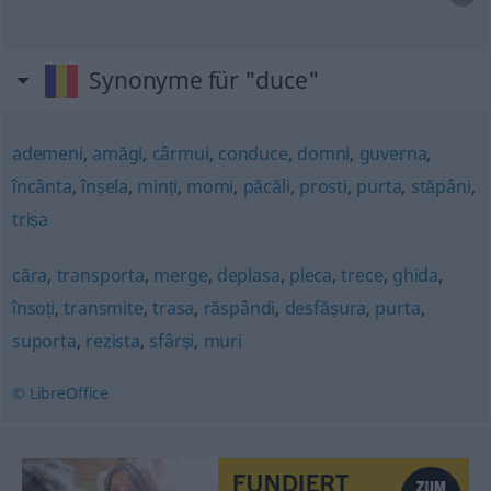
Synonyme für "duce"
ademeni
,
amăgi
,
cârmui
,
conduce
,
domni
,
guverna
,
încânta
,
înșela
,
minți
,
momi
,
păcăli
,
prosti
,
purta
,
stăpâni
,
trișa
căra
,
transporta
,
merge
,
deplasa
,
pleca
,
trece
,
ghida
,
însoți
,
transmite
,
trasa
,
răspândi
,
desfășura
,
purta
,
suporta
,
rezista
,
sfârși
,
muri
© LibreOffice