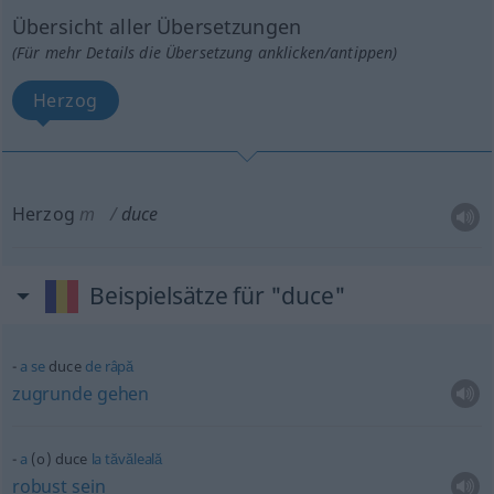
Übersicht aller Übersetzungen
(Für mehr Details die Übersetzung anklicken/antippen)
Herzog
Herzog
m
duce
Beispielsätze für "duce"
a
se
duce
de
râpă
zugrunde
gehen
a
(o) duce
la
tăvăleală
robust
sein