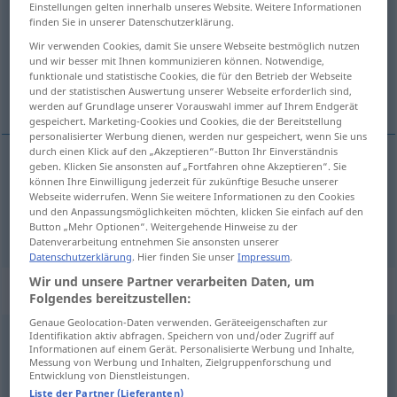
Einstellungen gelten innerhalb unseres Website. Weitere Informationen
finden Sie in unserer Datenschutzerklärung.
Übersicht aller Übersetzungen
Wir verwenden Cookies, damit Sie unsere Webseite bestmöglich nutzen
(Für mehr Details die Übersetzung anklicken/antippen)
und wir besser mit Ihnen kommunizieren können. Notwendige,
funktionale und statistische Cookies, die für den Betrieb der Webseite
tragen, führen
und der statistischen Auswertung unserer Webseite erforderlich sind,
werden auf Grundlage unserer Vorauswahl immer auf Ihrem Endgerät
gespeichert. Marketing-Cookies und Cookies, die der Bereitstellung
personalisierter Werbung dienen, werden nur gespeichert, wenn Sie uns
durch einen Klick auf den „Akzeptieren“-Button Ihr Einverständnis
geben. Klicken Sie ansonsten auf „Fortfahren ohne Akzeptieren“. Sie
können Ihre Einwilligung jederzeit für zukünftige Besuche unserer
tragen
duce
Webseite widerrufen. Wenn Sie weitere Informationen zu den Cookies
und den Anpassungsmöglichkeiten möchten, klicken Sie einfach auf den
führen
duce
Button „Mehr Optionen“. Weitergehende Hinweise zu der
Datenverarbeitung entnehmen Sie ansonsten unserer
Datenschutzerklärung
. Hier finden Sie unser
Impressum
.
Wir und unsere Partner verarbeiten Daten, um
„duce“
: verb reflexiv
Folgendes bereitzustellen:
Genaue Geolocation-Daten verwenden. Geräteeigenschaften zur
Identifikation aktiv abfragen. Speichern von und/oder Zugriff auf
duce
v/r
Informationen auf einem Gerät. Personalisierte Werbung und Inhalte,
Messung von Werbung und Inhalten, Zielgruppenforschung und
Übersicht aller Übersetzungen
Entwicklung von Dienstleistungen.
Liste der Partner (Lieferanten)
(Für mehr Details die Übersetzung anklicken/antippen)