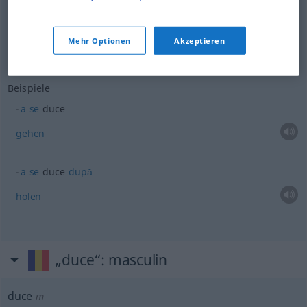
gehen
holen
Mehr Optionen
Akzeptieren
Beispiele
a
se
duce
gehen
a
se
duce
după
holen
„duce“
: masculin
duce
m