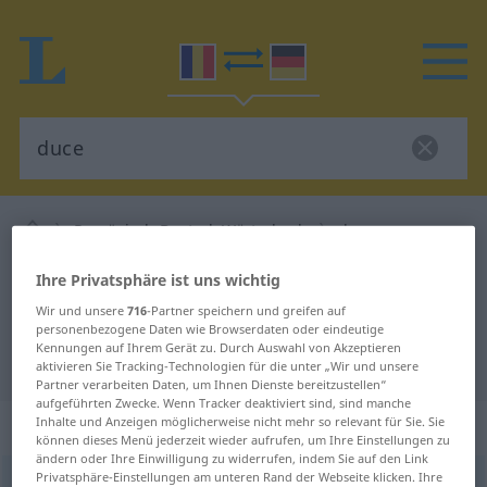
Rumänisch-Deutsch Wörterbuch
duce
Rumänisch-Deutsch Übersetzung
Ihre Privatsphäre ist uns wichtig
für "duce"
Wir und unsere
716
-Partner speichern und greifen auf
personenbezogene Daten wie Browserdaten oder eindeutige
Kennungen auf Ihrem Gerät zu. Durch Auswahl von Akzeptieren
"duce" Deutsch Übersetzung
aktivieren Sie Tracking-Technologien für die unter „Wir und unsere
Partner verarbeiten Daten, um Ihnen Dienste bereitzustellen“
aufgeführten Zwecke. Wenn Tracker deaktiviert sind, sind manche
„duce“
: verb tranzitiv
Inhalte und Anzeigen möglicherweise nicht mehr so relevant für Sie. Sie
können dieses Menü jederzeit wieder aufrufen, um Ihre Einstellungen zu
ändern oder Ihre Einwilligung zu widerrufen, indem Sie auf den Link
Privatsphäre-Einstellungen am unteren Rand der Webseite klicken. Ihre
duce
v/t