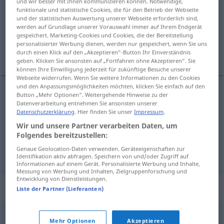
und wir besser mit Ihnen kommunizieren können. Notwendige,
funktionale und statistische Cookies, die für den Betrieb der Webseite
Übersicht aller Übersetzungen
und der statistischen Auswertung unserer Webseite erforderlich sind,
werden auf Grundlage unserer Vorauswahl immer auf Ihrem Endgerät
(Für mehr Details die Übersetzung anklicken/antippen)
gespeichert. Marketing-Cookies und Cookies, die der Bereitstellung
personalisierter Werbung dienen, werden nur gespeichert, wenn Sie uns
durchkneten, pressen, stampfen, verprügeln
durch einen Klick auf den „Akzeptieren“-Button Ihr Einverständnis
geben. Klicken Sie ansonsten auf „Fortfahren ohne Akzeptieren“. Sie
können Ihre Einwilligung jederzeit für zukünftige Besuche unserer
Webseite widerrufen. Wenn Sie weitere Informationen zu den Cookies
und den Anpassungsmöglichkeiten möchten, klicken Sie einfach auf den
Button „Mehr Optionen“. Weitergehende Hinweise zu der
(durch)kneten
sovar
massa
Datenverarbeitung entnehmen Sie ansonsten unserer
Datenschutzerklärung
. Hier finden Sie unser
Impressum
.
Wir und unsere Partner verarbeiten Daten, um
pressen
,
stampfen
sovar
uva
Folgendes bereitzustellen:
Genaue Geolocation-Daten verwenden. Geräteeigenschaften zur
verprügeln
sovar
alguém
Identifikation aktiv abfragen. Speichern von und/oder Zugriff auf
Informationen auf einem Gerät. Personalisierte Werbung und Inhalte,
Messung von Werbung und Inhalten, Zielgruppenforschung und
Entwicklung von Dienstleistungen.
Synonyme für "sovar"
Liste der Partner (Lieferanten)
espancar
,
bater
,
percutir
,
fustigar
,
desancar
,
maltratar
Mehr Optionen
Akzeptieren