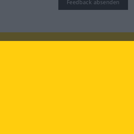
Feedback absenden
Besuchen Sie uns auf:
facebook
YouTube
Instagram
Langenscheidt
NUTZUNGSBEDINGUNGEN
DATENSCHUTZBESTIMMUNGEN