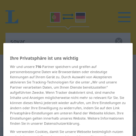
Ihre Privatsphäre ist uns wichtig
Portugiesisch-Deutsch Wörterbuch
sovar
Wir und unsere
716
-Partner speichern und greifen auf
personenbezogene Daten wie Browserdaten oder eindeutige
Portugiesisch-Deutsch
Kennungen auf Ihrem Gerät zu. Durch Auswahl von Akzeptieren
Übersetzung für "sovar"
aktivieren Sie Tracking-Technologien für die unter „Wir und unsere
Partner verarbeiten Daten, um Ihnen Dienste bereitzustellen“
aufgeführten Zwecke. Wenn Tracker deaktiviert sind, sind manche
Inhalte und Anzeigen möglicherweise nicht mehr so relevant für Sie. Sie
"sovar" Deutsch Übersetzung
können dieses Menü jederzeit wieder aufrufen, um Ihre Einstellungen zu
ändern oder Ihre Einwilligung zu widerrufen, indem Sie auf den Link
Privatsphäre-Einstellungen am unteren Rand der Webseite klicken. Ihre
„sovar“
Einstellungen gelten innerhalb unseres Website. Weitere Informationen
finden Sie in unserer Datenschutzerklärung.
Wir verwenden Cookies, damit Sie unsere Webseite bestmöglich nutzen
sovar
[suˈvar]