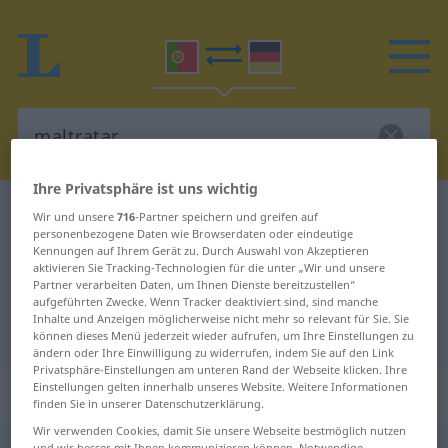
Ihre Privatsphäre ist uns wichtig
Portugiesisch-Deutsch Wörterbuch
maltratar
Wir und unsere
716
-Partner speichern und greifen auf
personenbezogene Daten wie Browserdaten oder eindeutige
Portugiesisch-Deutsch
Kennungen auf Ihrem Gerät zu. Durch Auswahl von Akzeptieren
aktivieren Sie Tracking-Technologien für die unter „Wir und unsere
Übersetzung für "maltratar"
Partner verarbeiten Daten, um Ihnen Dienste bereitzustellen“
aufgeführten Zwecke. Wenn Tracker deaktiviert sind, sind manche
Inhalte und Anzeigen möglicherweise nicht mehr so relevant für Sie. Sie
"maltratar" Deutsch Übersetzung
können dieses Menü jederzeit wieder aufrufen, um Ihre Einstellungen zu
ändern oder Ihre Einwilligung zu widerrufen, indem Sie auf den Link
Privatsphäre-Einstellungen am unteren Rand der Webseite klicken. Ihre
Einstellungen gelten innerhalb unseres Website. Weitere Informationen
„maltratar“
finden Sie in unserer Datenschutzerklärung.
Wir verwenden Cookies, damit Sie unsere Webseite bestmöglich nutzen
maltratar
[małtrɜˈtar]
und wir besser mit Ihnen kommunizieren können. Notwendige,