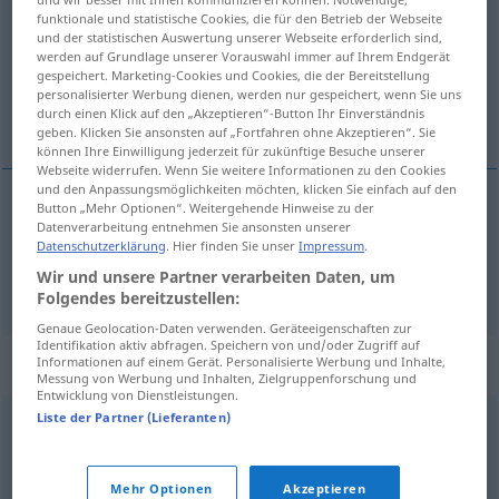
funktionale und statistische Cookies, die für den Betrieb der Webseite
und der statistischen Auswertung unserer Webseite erforderlich sind,
Übersicht aller Übersetzungen
werden auf Grundlage unserer Vorauswahl immer auf Ihrem Endgerät
(Für mehr Details die Übersetzung anklicken/antippen)
gespeichert. Marketing-Cookies und Cookies, die der Bereitstellung
personalisierter Werbung dienen, werden nur gespeichert, wenn Sie uns
durch einen Klick auf den „Akzeptieren“-Button Ihr Einverständnis
misshandeln, schlecht behandeln
geben. Klicken Sie ansonsten auf „Fortfahren ohne Akzeptieren“. Sie
können Ihre Einwilligung jederzeit für zukünftige Besuche unserer
Webseite widerrufen. Wenn Sie weitere Informationen zu den Cookies
und den Anpassungsmöglichkeiten möchten, klicken Sie einfach auf den
Button „Mehr Optionen“. Weitergehende Hinweise zu der
Datenverarbeitung entnehmen Sie ansonsten unserer
misshandeln
maltratar
Datenschutzerklärung
. Hier finden Sie unser
Impressum
.
Wir und unsere Partner verarbeiten Daten, um
schlecht
behandeln
maltratar
Folgendes bereitzustellen:
Genaue Geolocation-Daten verwenden. Geräteeigenschaften zur
Identifikation aktiv abfragen. Speichern von und/oder Zugriff auf
Synonyme für "maltratar"
Informationen auf einem Gerät. Personalisierte Werbung und Inhalte,
Messung von Werbung und Inhalten, Zielgruppenforschung und
Entwicklung von Dienstleistungen.
Liste der Partner (Lieferanten)
sovar
,
espancar
,
bater
,
percutir
,
fustigar
,
desancar
Mehr Optionen
Akzeptieren
© LibreOffice