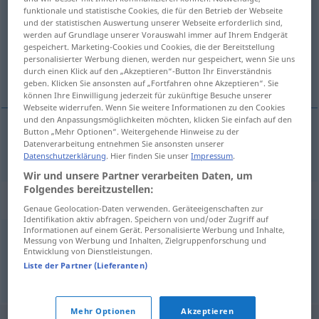
funktionale und statistische Cookies, die für den Betrieb der Webseite
und der statistischen Auswertung unserer Webseite erforderlich sind,
Übersicht aller Übersetzungen
werden auf Grundlage unserer Vorauswahl immer auf Ihrem Endgerät
(Für mehr Details die Übersetzung anklicken/antippen)
gespeichert. Marketing-Cookies und Cookies, die der Bereitstellung
personalisierter Werbung dienen, werden nur gespeichert, wenn Sie uns
durch einen Klick auf den „Akzeptieren“-Button Ihr Einverständnis
verprügeln
geben. Klicken Sie ansonsten auf „Fortfahren ohne Akzeptieren“. Sie
können Ihre Einwilligung jederzeit für zukünftige Besuche unserer
Webseite widerrufen. Wenn Sie weitere Informationen zu den Cookies
und den Anpassungsmöglichkeiten möchten, klicken Sie einfach auf den
Button „Mehr Optionen“. Weitergehende Hinweise zu der
Datenverarbeitung entnehmen Sie ansonsten unserer
verprügeln
espancar
Datenschutzerklärung
. Hier finden Sie unser
Impressum
.
Wir und unsere Partner verarbeiten Daten, um
Folgendes bereitzustellen:
Synonyme für "espancar"
Genaue Geolocation-Daten verwenden. Geräteeigenschaften zur
Identifikation aktiv abfragen. Speichern von und/oder Zugriff auf
Informationen auf einem Gerät. Personalisierte Werbung und Inhalte,
Messung von Werbung und Inhalten, Zielgruppenforschung und
sovar
,
bater
,
percutir
,
fustigar
,
desancar
,
maltratar
Entwicklung von Dienstleistungen.
Liste der Partner (Lieferanten)
© LibreOffice
Mehr Optionen
Akzeptieren