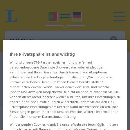
Ihre Privatsphäre ist uns wichtig
Portugiesisch-Deutsch Wörterbuch
espancar
Wir und unsere
716
-Partner speichern und greifen auf
personenbezogene Daten wie Browserdaten oder eindeutige
Portugiesisch-Deutsch
Kennungen auf Ihrem Gerät zu. Durch Auswahl von Akzeptieren
aktivieren Sie Tracking-Technologien für die unter „Wir und unsere
Übersetzung für "espancar"
Partner verarbeiten Daten, um Ihnen Dienste bereitzustellen“
aufgeführten Zwecke. Wenn Tracker deaktiviert sind, sind manche
Inhalte und Anzeigen möglicherweise nicht mehr so relevant für Sie. Sie
"espancar" Deutsch Übersetzung
können dieses Menü jederzeit wieder aufrufen, um Ihre Einstellungen zu
ändern oder Ihre Einwilligung zu widerrufen, indem Sie auf den Link
Privatsphäre-Einstellungen am unteren Rand der Webseite klicken. Ihre
Einstellungen gelten innerhalb unseres Website. Weitere Informationen
„espancar“
finden Sie in unserer Datenschutzerklärung.
Wir verwenden Cookies, damit Sie unsere Webseite bestmöglich nutzen
espancar
[ɨʃpɜ̃ˈkar]
und wir besser mit Ihnen kommunizieren können. Notwendige,