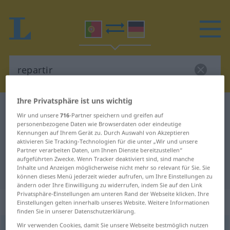
Ihre Privatsphäre ist uns wichtig
Portugiesisch-Deutsch Wörterbuch
repartir
Wir und unsere
716
-Partner speichern und greifen auf
Portugiesisch-Deutsch
personenbezogene Daten wie Browserdaten oder eindeutige
Kennungen auf Ihrem Gerät zu. Durch Auswahl von Akzeptieren
Übersetzung für "repartir"
aktivieren Sie Tracking-Technologien für die unter „Wir und unsere
Partner verarbeiten Daten, um Ihnen Dienste bereitzustellen“
aufgeführten Zwecke. Wenn Tracker deaktiviert sind, sind manche
Inhalte und Anzeigen möglicherweise nicht mehr so relevant für Sie. Sie
"repartir" Deutsch Übersetzung
können dieses Menü jederzeit wieder aufrufen, um Ihre Einstellungen zu
ändern oder Ihre Einwilligung zu widerrufen, indem Sie auf den Link
Privatsphäre-Einstellungen am unteren Rand der Webseite klicken. Ihre
„repartir“
Einstellungen gelten innerhalb unseres Website. Weitere Informationen
finden Sie in unserer Datenschutzerklärung.
Wir verwenden Cookies, damit Sie unsere Webseite bestmöglich nutzen
repartir
[ʁɨpɜrˈtir]