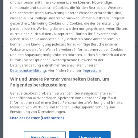
und wir besser mit Ihnen kommunizieren können. Notwendige,
funktionale und statistische Cookies, die für den Betrieb der Webseite
Übersicht aller Übersetzungen
und der statistischen Auswertung unserer Webseite erforderlich sind,
werden auf Grundlage unserer Vorauswahl immer auf Ihrem Endgerät
(Für mehr Details die Übersetzung anklicken/antippen)
gespeichert. Marketing-Cookies und Cookies, die der Bereitstellung
personalisierter Werbung dienen, werden nur gespeichert, wenn Sie uns
aufteilen, aus-, verteilen, zuteilen, zerteilen
durch einen Klick auf den „Akzeptieren“-Button Ihr Einverständnis
geben. Klicken Sie ansonsten auf „Fortfahren ohne Akzeptieren“. Sie
können Ihre Einwilligung jederzeit für zukünftige Besuche unserer
Webseite widerrufen. Wenn Sie weitere Informationen zu den Cookies
und den Anpassungsmöglichkeiten möchten, klicken Sie einfach auf den
Button „Mehr Optionen“. Weitergehende Hinweise zu der
(auf)teilen
repartir
Datenverarbeitung entnehmen Sie ansonsten unserer
Datenschutzerklärung
. Hier finden Sie unser
Impressum
.
aus-,
verteilen
(
unter
)
repartir
por
Wir und unsere Partner verarbeiten Daten, um
DAT
Folgendes bereitzustellen:
zuteilen
repartir
Genaue Geolocation-Daten verwenden. Geräteeigenschaften zur
Identifikation aktiv abfragen. Speichern von und/oder Zugriff auf
Informationen auf einem Gerät. Personalisierte Werbung und Inhalte,
zerteilen
(
in
)
repartir
em
Messung von Werbung und Inhalten, Zielgruppenforschung und
AC
Entwicklung von Dienstleistungen.
Liste der Partner (Lieferanten)
Synonyme für "repartir"
Mehr Optionen
Akzeptieren