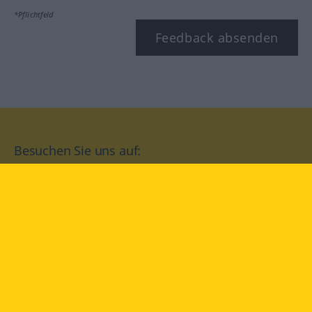
*Pflichtfeld
Feedback absenden
Besuchen Sie uns auf:
facebook
YouTube
Instagram
Langenscheidt
NUTZUNGSBEDINGUNGEN