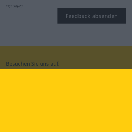
*Pflichtfeld
Feedback absenden
Besuchen Sie uns auf:
facebook
YouTube
Instagram
Langenscheidt
NUTZUNGSBEDINGUNGEN