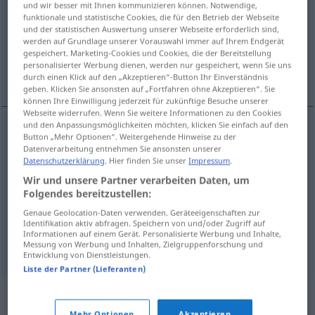
und wir besser mit Ihnen kommunizieren können. Notwendige,
funktionale und statistische Cookies, die für den Betrieb der Webseite
Übersicht aller Übersetzungen
und der statistischen Auswertung unserer Webseite erforderlich sind,
werden auf Grundlage unserer Vorauswahl immer auf Ihrem Endgerät
(Für mehr Details die Übersetzung anklicken/antippen)
gespeichert. Marketing-Cookies und Cookies, die der Bereitstellung
personalisierter Werbung dienen, werden nur gespeichert, wenn Sie uns
teilen, ab- zerteilen, dividieren, entzweien
durch einen Klick auf den „Akzeptieren“-Button Ihr Einverständnis
geben. Klicken Sie ansonsten auf „Fortfahren ohne Akzeptieren“. Sie
können Ihre Einwilligung jederzeit für zukünftige Besuche unserer
Webseite widerrufen. Wenn Sie weitere Informationen zu den Cookies
und den Anpassungsmöglichkeiten möchten, klicken Sie einfach auf den
Button „Mehr Optionen“. Weitergehende Hinweise zu der
teilen
dividir
Datenverarbeitung entnehmen Sie ansonsten unserer
Datenschutzerklärung
. Hier finden Sie unser
Impressum
.
ab-
zerteilen
(
in
)
dividir
em
Wir und unsere Partner verarbeiten Daten, um
AC
Folgendes bereitzustellen:
dividieren
(
durch
)
dividir
por
Genaue Geolocation-Daten verwenden. Geräteeigenschaften zur
MAT
Identifikation aktiv abfragen. Speichern von und/oder Zugriff auf
Informationen auf einem Gerät. Personalisierte Werbung und Inhalte,
entzweien
dividir
Messung von Werbung und Inhalten, Zielgruppenforschung und
FIG
Entwicklung von Dienstleistungen.
Liste der Partner (Lieferanten)
Synonyme für "dividir"
Mehr Optionen
Akzeptieren