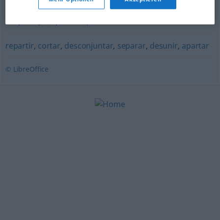
despedaçar
,
quebrar
,
partir
repartir
,
cortar
,
desconjuntar
,
separar
,
desunir
,
apartar
© LibreOffice