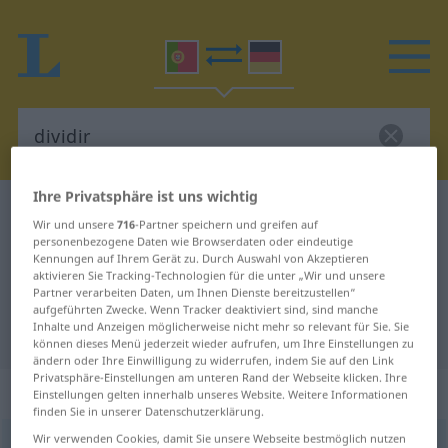
Ihre Privatsphäre ist uns wichtig
Portugiesisch-Deutsch Wörterbuch
dividir
Wir und unsere
716
-Partner speichern und greifen auf
Portugiesisch-Deutsch
personenbezogene Daten wie Browserdaten oder eindeutige
Kennungen auf Ihrem Gerät zu. Durch Auswahl von Akzeptieren
Übersetzung für "dividir"
aktivieren Sie Tracking-Technologien für die unter „Wir und unsere
Partner verarbeiten Daten, um Ihnen Dienste bereitzustellen“
aufgeführten Zwecke. Wenn Tracker deaktiviert sind, sind manche
Inhalte und Anzeigen möglicherweise nicht mehr so relevant für Sie. Sie
"dividir" Deutsch Übersetzung
können dieses Menü jederzeit wieder aufrufen, um Ihre Einstellungen zu
ändern oder Ihre Einwilligung zu widerrufen, indem Sie auf den Link
Privatsphäre-Einstellungen am unteren Rand der Webseite klicken. Ihre
„dividir“
Einstellungen gelten innerhalb unseres Website. Weitere Informationen
finden Sie in unserer Datenschutzerklärung.
Wir verwenden Cookies, damit Sie unsere Webseite bestmöglich nutzen
dividir
[diviˈdir]