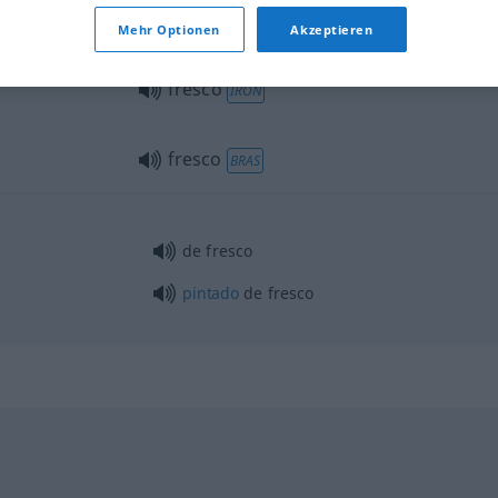
fresco
Mehr Optionen
Akzeptieren
fresco
IRÓN
fresco
BRAS
de fresco
pintado
de fresco