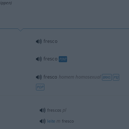
tippen)
fresco
fresco
PINT
fresco
homem homosexual
BRAS
PEJ
POP
pl
frescos
m
leite
fresco