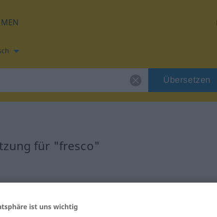
HMEN
sch
Übersetzen
zung für "fresco"
atsphäre ist uns wichtig