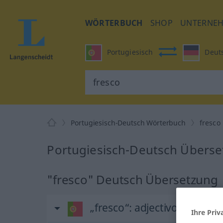
WÖRTERBUCH
SHOP
UNTERNE
Portugiesisch
Deut
Portugiesisch-Deutsch Wörterbuch
fresco
Portugiesisch-Deutsch Überset
"fresco" Deutsch Übersetzung
„fresco“
: adjectivo
Ihre Priv