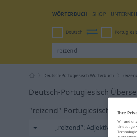
WÖRTERBUCH
SHOP
UNTERNE
Deutsch
Portugiesi
Deutsch-Portugiesisch Wörterbuch
reizen
Deutsch-Portugiesisch Überse
"reizend" Portugiesisch Übers
Ihre Priv
Wir und un
„reizend“
: Adjektiv
eindeutige 
Technologie
aufgeführte