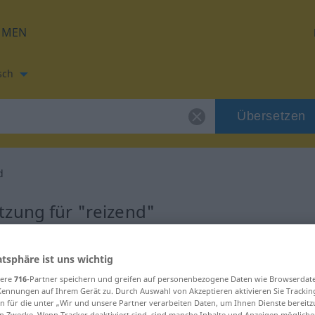
HMEN
sch
Übersetzen
d
tzung für "reizend"
etzung
atsphäre ist uns wichtig
sere
716
-Partner speichern und greifen auf personenbezogene Daten wie Browserdat
Kennungen auf Ihrem Gerät zu. Durch Auswahl von Akzeptieren aktivieren Sie Trackin
n für die unter „Wir und unsere Partner verarbeiten Daten, um Ihnen Dienste bereitz
n Zwecke. Wenn Tracker deaktiviert sind, sind manche Inhalte und Anzeigen mögliche