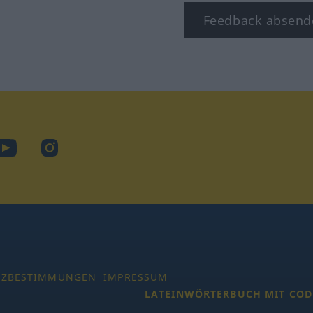
Feedback absend
ook
YouTube
Instagram
TZBESTIMMUNGEN
IMPRESSUM
LATEINWÖRTERBUCH MIT COD