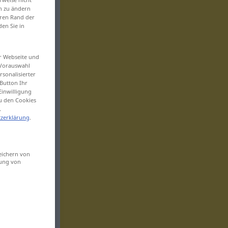
en zu ändern
eren Rand der
den Sie in
er Webseite und
 Vorauswahl
sonalisierter
Button Ihr
Einwilligung
zu den Cookies
.
zerklärung
.
eichern von
sung von