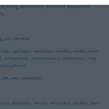
nd
,
herzig
,
verführerisch
,
anziehend
,
bezaubernd
,
lig
ig
,
süß
,
allerliebst
 (ugs.)
,
geil (ugs.)
,
rassig (ugs., veraltet)
,
sinnlich
,
lecker
d
,
wohlgestaltet
,
atemberaubend
,
verführerisch
,
sexy
tiv (Hauptform)
g
,
lieb
,
nett
,
sympathisch
übsch
,
ansehnlich
,
herrlich
,
entzückend
,
attraktiv
,
fesch