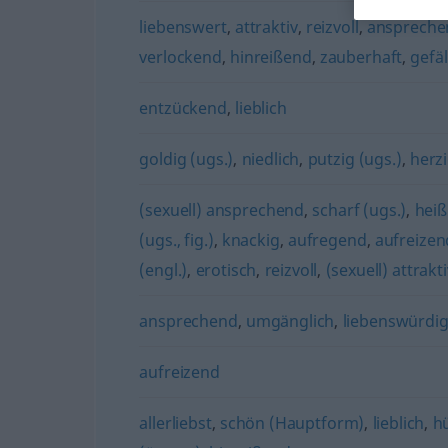
liebenswert
,
attraktiv
,
reizvoll
,
anspreche
verlockend
,
hinreißend
,
zauberhaft
,
gefäl
entzückend
,
lieblich
goldig (ugs.)
,
niedlich
,
putzig (ugs.)
,
herz
(sexuell) ansprechend
,
scharf (ugs.)
,
heiß
(ugs., fig.)
,
knackig
,
aufregend
,
aufreizen
(engl.)
,
erotisch
,
reizvoll
,
(sexuell) attrak
ansprechend
,
umgänglich
,
liebenswürdi
aufreizend
allerliebst
,
schön (Hauptform)
,
lieblich
,
h