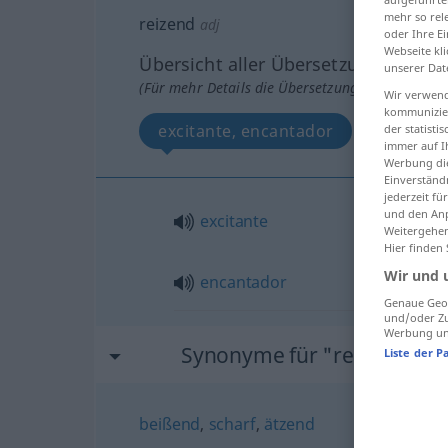
mehr so rel
reizend
adj
oder Ihre E
Webseite kli
Übersicht aller Übersetzungen
unserer Dat
(Für mehr Details die Übersetzung anklicken/an
Wir verwend
kommunizier
excitante, encantador
der statist
immer auf I
Werbung die
Einverständ
jederzeit f
und den Anp
excitante
Weitergehen
Hier finden
Wir und 
encantador
Genaue Geol
und/oder Zu
Werbung und
Synonyme für "reizend"
Liste der P
beißend
,
scharf
,
ätzend