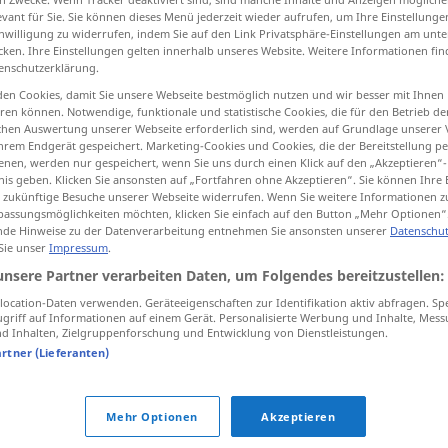
evant für Sie. Sie können dieses Menü jederzeit wieder aufrufen, um Ihre Einstellung
inwilligung zu widerrufen, indem Sie auf den Link Privatsphäre-Einstellungen am unt
cken. Ihre Einstellungen gelten innerhalb unseres Website. Weitere Informationen fin
enschutzerklärung.
tippen)
en Cookies, damit Sie unsere Webseite bestmöglich nutzen und wir besser mit Ihnen
en können. Notwendige, funktionale und statistische Cookies, die für den Betrieb d
ischen Auswertung unserer Webseite erforderlich sind, werden auf Grundlage unserer
hrem Endgerät gespeichert. Marketing-Cookies und Cookies, die der Bereitstellung per
nen, werden nur gespeichert, wenn Sie uns durch einen Klick auf den „Akzeptieren“-
nis geben. Klicken Sie ansonsten auf „Fortfahren ohne Akzeptieren“. Sie können Ihre 
ür zukünftige Besuche unserer Webseite widerrufen. Wenn Sie weitere Informationen 
assungsmöglichkeiten möchten, klicken Sie einfach auf den Button „Mehr Optionen“
reizend
de Hinweise zu der Datenverarbeitung entnehmen Sie ansonsten unserer
Datenschut
 Sie unser
Impressum
.
unsere Partner verarbeiten Daten, um Folgendes bereitzustellen:
reizend
(≈ hübsch)
ocation-Daten verwenden. Geräteeigenschaften zur Identifikation aktiv abfragen. Sp
griff auf Informationen auf einem Gerät. Personalisierte Werbung und Inhalte, Mes
 Inhalten, Zielgruppenforschung und Entwicklung von Dienstleistungen.
artner (Lieferanten)
Mehr Optionen
Akzeptieren