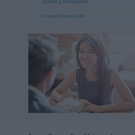
(österr.)
,
hinreißend
© OpenThesaurus.de