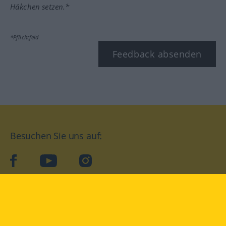
Häkchen setzen.*
*Pflichtfeld
Feedback absenden
Besuchen Sie uns auf:
facebook
YouTube
Instagram
Langenscheidt