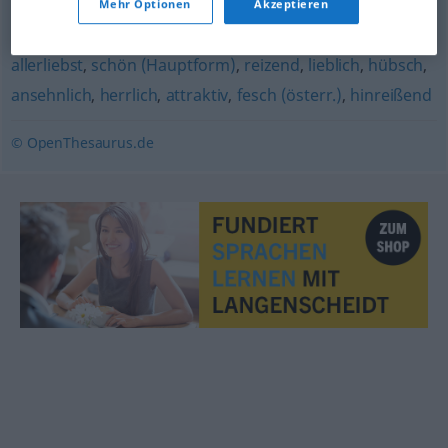
Mehr Optionen
Akzeptieren
reizend
,
lieblich
allerliebst
,
schön (Hauptform)
,
reizend
,
lieblich
,
hübsch
,
ansehnlich
,
herrlich
,
attraktiv
,
fesch (österr.)
,
hinreißend
© OpenThesaurus.de