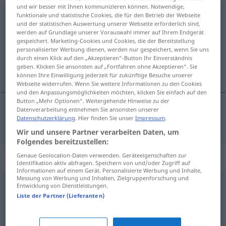
und wir besser mit Ihnen kommunizieren können. Notwendige,
entzückend
adj
funktionale und statistische Cookies, die für den Betrieb der Webseite
und der statistischen Auswertung unserer Webseite erforderlich sind,
werden auf Grundlage unserer Vorauswahl immer auf Ihrem Endgerät
Übersicht aller Übersetzungen
gespeichert. Marketing-Cookies und Cookies, die der Bereitstellung
(Für mehr Details die Übersetzung anklicken/antippen)
personalisierter Werbung dienen, werden nur gespeichert, wenn Sie uns
durch einen Klick auf den „Akzeptieren“-Button Ihr Einverständnis
geben. Klicken Sie ansonsten auf „Fortfahren ohne Akzeptieren“. Sie
encantador
können Ihre Einwilligung jederzeit für zukünftige Besuche unserer
Webseite widerrufen. Wenn Sie weitere Informationen zu den Cookies
und den Anpassungsmöglichkeiten möchten, klicken Sie einfach auf den
Button „Mehr Optionen“. Weitergehende Hinweise zu der
Datenverarbeitung entnehmen Sie ansonsten unserer
Datenschutzerklärung
. Hier finden Sie unser
Impressum
.
encantador
entzückend
Wir und unsere Partner verarbeiten Daten, um
Folgendes bereitzustellen:
Genaue Geolocation-Daten verwenden. Geräteeigenschaften zur
Synonyme für "entzückend"
Identifikation aktiv abfragen. Speichern von und/oder Zugriff auf
Informationen auf einem Gerät. Personalisierte Werbung und Inhalte,
Messung von Werbung und Inhalten, Zielgruppenforschung und
Entwicklung von Dienstleistungen.
apart
,
anziehend
,
gewinnend
,
charmant
,
faszinierend
,
Liste der Partner (Lieferanten)
reizvoll
,
bezaubernd
,
aufregend