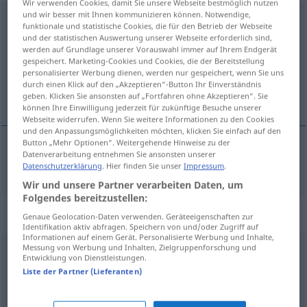
Wir verwenden Cookies, damit Sie unsere Webseite bestmöglich nutzen
und wir besser mit Ihnen kommunizieren können. Notwendige,
verführerisch
[fɛrˈfyːrərɪʃ]
funktionale und statistische Cookies, die für den Betrieb der Webseite
und der statistischen Auswertung unserer Webseite erforderlich sind,
Übersicht aller Übersetzungen
werden auf Grundlage unserer Vorauswahl immer auf Ihrem Endgerät
gespeichert. Marketing-Cookies und Cookies, die der Bereitstellung
(Für mehr Details die Übersetzung anklicken/antippen)
personalisierter Werbung dienen, werden nur gespeichert, wenn Sie uns
durch einen Klick auf den „Akzeptieren“-Button Ihr Einverständnis
sedutor, tentador
geben. Klicken Sie ansonsten auf „Fortfahren ohne Akzeptieren“. Sie
können Ihre Einwilligung jederzeit für zukünftige Besuche unserer
Webseite widerrufen. Wenn Sie weitere Informationen zu den Cookies
und den Anpassungsmöglichkeiten möchten, klicken Sie einfach auf den
Button „Mehr Optionen“. Weitergehende Hinweise zu der
Datenverarbeitung entnehmen Sie ansonsten unserer
sedutor,
tentador
verführerisch
Datenschutzerklärung
. Hier finden Sie unser
Impressum
.
Wir und unsere Partner verarbeiten Daten, um
Folgendes bereitzustellen:
Synonyme für "verführerisch"
Genaue Geolocation-Daten verwenden. Geräteeigenschaften zur
Identifikation aktiv abfragen. Speichern von und/oder Zugriff auf
Informationen auf einem Gerät. Personalisierte Werbung und Inhalte,
Messung von Werbung und Inhalten, Zielgruppenforschung und
Entwicklung von Dienstleistungen.
unwiderstehlich
,
verlockend
,
berückend
Liste der Partner (Lieferanten)
geil (ugs.)
,
zügellos
,
sinnlich
,
übermütig