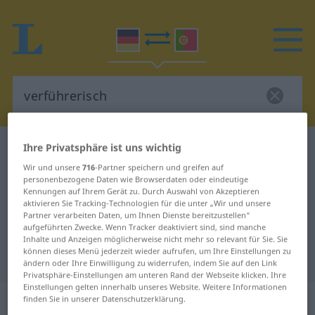
Ihre Privatsphäre ist uns wichtig
Deutsch-Portugiesisch Wörterbuch
verführerisch
Deutsch-Portugiesisch
Wir und unsere
716
-Partner speichern und greifen auf
personenbezogene Daten wie Browserdaten oder eindeutige
Übersetzung für "verführerisch"
Kennungen auf Ihrem Gerät zu. Durch Auswahl von Akzeptieren
aktivieren Sie Tracking-Technologien für die unter „Wir und unsere
Partner verarbeiten Daten, um Ihnen Dienste bereitzustellen“
aufgeführten Zwecke. Wenn Tracker deaktiviert sind, sind manche
"verführerisch" Portugiesisch
Inhalte und Anzeigen möglicherweise nicht mehr so relevant für Sie. Sie
können dieses Menü jederzeit wieder aufrufen, um Ihre Einstellungen zu
Übersetzung
ändern oder Ihre Einwilligung zu widerrufen, indem Sie auf den Link
Privatsphäre-Einstellungen am unteren Rand der Webseite klicken. Ihre
Einstellungen gelten innerhalb unseres Website. Weitere Informationen
„verführerisch“
finden Sie in unserer Datenschutzerklärung.