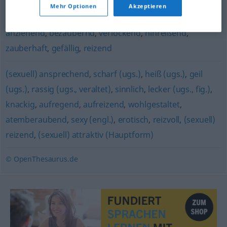
Mehr Optionen
Akzeptieren
liebenswert
,
attraktiv
,
reizvoll
,
ansprechend
,
herzig
,
anziehend
,
bezaubernd
,
verlockend
,
hinreißend
,
zauberhaft
,
gefällig
,
reizend
(sexuell) ansprechend
,
scharf (ugs.)
,
heiß (ugs.)
,
geil
(ugs.)
,
rassig (ugs., veraltet)
,
sinnlich
,
lecker (ugs., fig.)
,
knackig
,
aufregend
,
aufreizend
,
wohlgestaltet
,
atemberaubend
,
sexy (engl.)
,
erotisch
,
reizvoll
,
(sexuell)
reizend
,
(sexuell) attraktiv (Hauptform)
© OpenThesaurus.de