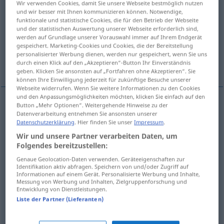
Wir verwenden Cookies, damit Sie unsere Webseite bestmöglich nutzen
und wir besser mit Ihnen kommunizieren können. Notwendige,
Übersicht aller Übersetzungen
funktionale und statistische Cookies, die für den Betrieb der Webseite
und der statistischen Auswertung unserer Webseite erforderlich sind,
(Für mehr Details die Übersetzung anklicken/antippen)
werden auf Grundlage unserer Vorauswahl immer auf Ihrem Endgerät
gespeichert. Marketing-Cookies und Cookies, die der Bereitstellung
Glück, Erfolg, Schicksal, Los, Vermögen,
personalisierter Werbung dienen, werden nur gespeichert, wenn Sie uns
Geschick
durch einen Klick auf den „Akzeptieren“-Button Ihr Einverständnis
geben. Klicken Sie ansonsten auf „Fortfahren ohne Akzeptieren“. Sie
können Ihre Einwilligung jederzeit für zukünftige Besuche unserer
Webseite widerrufen. Wenn Sie weitere Informationen zu den Cookies
und den Anpassungsmöglichkeiten möchten, klicken Sie einfach auf den
Button „Mehr Optionen“. Weitergehende Hinweise zu der
Datenverarbeitung entnehmen Sie ansonsten unserer
Glück
n
fortuna
Datenschutzerklärung
. Hier finden Sie unser
Impressum
.
Wir und unsere Partner verarbeiten Daten, um
Erfolg
m
fortuna
(≈ êxito)
Folgendes bereitzustellen:
Genaue Geolocation-Daten verwenden. Geräteeigenschaften zur
Schicksal
n
fortuna
(≈ destino)
Identifikation aktiv abfragen. Speichern von und/oder Zugriff auf
Informationen auf einem Gerät. Personalisierte Werbung und Inhalte,
Messung von Werbung und Inhalten, Zielgruppenforschung und
Los
n
fortuna
(≈ sorte)
Entwicklung von Dienstleistungen.
Liste der Partner (Lieferanten)
Geschick
n
fortuna
(≈ sorte)