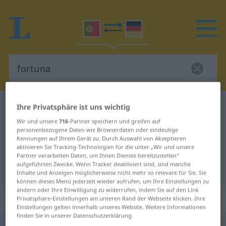
Ihre Privatsphäre ist uns wichtig
Portugiesisch-Deutsch Wörterbuch
fortuna
Portugiesisch-Deutsch
Wir und unsere
716
-Partner speichern und greifen auf
personenbezogene Daten wie Browserdaten oder eindeutige
Übersetzung für "fortuna"
Kennungen auf Ihrem Gerät zu. Durch Auswahl von Akzeptieren
aktivieren Sie Tracking-Technologien für die unter „Wir und unsere
Partner verarbeiten Daten, um Ihnen Dienste bereitzustellen“
aufgeführten Zwecke. Wenn Tracker deaktiviert sind, sind manche
"fortuna" Deutsch Übersetzung
Inhalte und Anzeigen möglicherweise nicht mehr so relevant für Sie. Sie
können dieses Menü jederzeit wieder aufrufen, um Ihre Einstellungen zu
ändern oder Ihre Einwilligung zu widerrufen, indem Sie auf den Link
„fortuna“
: feminino
Privatsphäre-Einstellungen am unteren Rand der Webseite klicken. Ihre
Einstellungen gelten innerhalb unseres Website. Weitere Informationen
finden Sie in unserer Datenschutzerklärung.
fortuna
[furˈtunɜ]
f