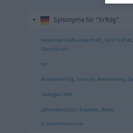
Synonyme für "Erfolg"
Heldentat (halb-scherzhaft)
,
(ein) Treffer
Durchbruch
Hit
Bombenerfolg
,
Triumph
,
Riesenerfolg
,
G
Gelingen
,
Heil
Jahresabschluss
,
Ergebnis
,
Bilanz
© OpenThesaurus.de