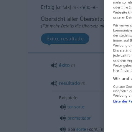
mehr so rel
Erfolg
[ɛrˈfɔlk]
m
<
-(e)s
;
-e
>
oder Ihre E
Webseite kli
unserer Dat
Übersicht aller Übersetzungen
(Für mehr Details die Übersetzung anklicken/an
Wir verwend
kommunizier
der statist
êxito, resultado
immer auf I
Werbung die
Einverständ
jederzeit f
und den Anp
êxito
m
Weitergehen
Hier finden
Wir und 
resultado
m
Genaue Geol
und/oder Zu
Werbung und
Beispiele
Liste der P
ter
sorte
prometedor
boa
sorte
(com…)!