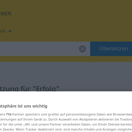
HMEN
sch
Übersetzen
zung für "Erfolg"
zung
atsphäre ist uns wichtig
sere
716
-Partner speichern und greifen auf personenbezogene Daten wie Browserdat
Kennungen auf Ihrem Gerät zu. Durch Auswahl von Akzeptieren aktivieren Sie Trackin
n für die unter „Wir und unsere Partner verarbeiten Daten, um Ihnen Dienste bereitz
n Zwecke. Wenn Tracker deaktiviert sind, sind manche Inhalte und Anzeigen mögliche