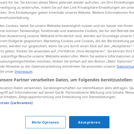
evant für Sie. Sie können dieses Menü jederzeit wieder aufrufen, um Ihre Einstellung
inwilligung zu widerrufen, indem Sie auf den Link Privatsphäre-Einstellungen am unt
cken. Ihre Einstellungen gelten innerhalb unseres Website. Weitere Informationen fin
enschutzerklärung.
tippen)
en Cookies, damit Sie unsere Webseite bestmöglich nutzen und wir besser mit Ihnen
en können. Notwendige, funktionale und statistische Cookies, die für den Betrieb d
ischen Auswertung unserer Webseite erforderlich sind, werden auf Grundlage unserer
hrem Endgerät gespeichert. Marketing-Cookies und Cookies, die der Bereitstellung per
nen, werden nur gespeichert, wenn Sie uns durch einen Klick auf den „Akzeptieren“-
nis geben. Klicken Sie ansonsten auf „Fortfahren ohne Akzeptieren“. Sie können Ihre 
ür zukünftige Besuche unserer Webseite widerrufen. Wenn Sie weitere Informationen 
assungsmöglichkeiten möchten, klicken Sie einfach auf den Button „Mehr Optionen“
Erfolg
de Hinweise zu der Datenverarbeitung entnehmen Sie ansonsten unserer
Datenschut
 Sie unser
Impressum
.
unsere Partner verarbeiten Daten, um Folgendes bereitzustellen:
Erfolg
ocation-Daten verwenden. Geräteeigenschaften zur Identifikation aktiv abfragen. Sp
griff auf Informationen auf einem Gerät. Personalisierte Werbung und Inhalte, Mes
 Inhalten, Zielgruppenforschung und Entwicklung von Dienstleistungen.
artner (Lieferanten)
Erfolg
haben
a.
Erfolg versprechend
Mehr Optionen
Akzeptieren
viel
Erfolg (bei …)!