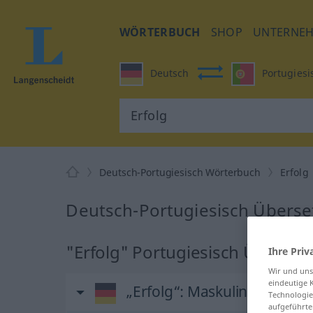
WÖRTERBUCH
SHOP
UNTERNE
Deutsch
Portugiesi
Deutsch-Portugiesisch Wörterbuch
Erfolg
Deutsch-Portugiesisch Überset
"Erfolg" Portugiesisch Überset
Ihre Priv
Wir und un
eindeutige 
„Erfolg“
: Maskulinum
Technologie
aufgeführte