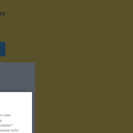
DE
en oder
g-
ustellen“
rweise nicht