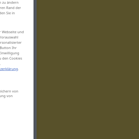
en zu ändern
eren Rand der
den Sie in
er Webseite und
 Vorauswahl
sonalisierter
Button Ihr
Einwilligung
zu den Cookies
.
zerklärung
.
eichern von
sung von