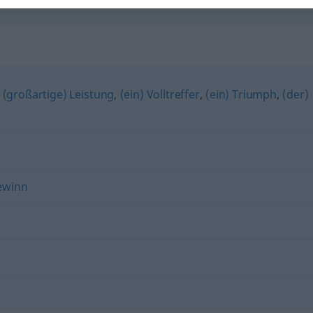
,
(großartige) Leistung
,
(ein) Volltreffer
,
(ein) Triumph
,
(der)
ewinn