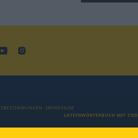
ook
YouTube
Instagram
TZBESTIMMUNGEN
IMPRESSUM
LATEINWÖRTERBUCH MIT COD
 Alle Rechte vorbehalten.