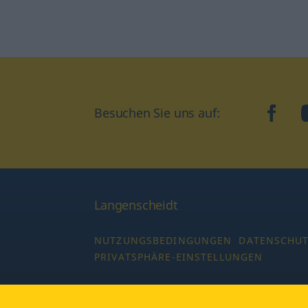
Besuchen Sie uns auf:
faceb
Langenscheidt
NUTZUNGSBEDINGUNGEN
DATENSCHU
PRIVATSPHÄRE-EINSTELLUNGEN
Copyright © 2026 PONS Langenscheidt GmbH,