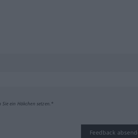
m Sie ein Häkchen setzen.*
Feedback absend