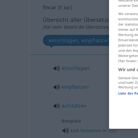
Webseite kli
unserer Dat
fincar
[fĩˈkar]
Wir verwend
Übersicht aller Übersetzungen
kommunizier
der statist
(Für mehr Details die Übersetzung anklicken/an
immer auf I
Werbung die
einschlagen, einpflanzen, aufstütze
Einverständ
jederzeit f
und den Anp
Weitergehen
Hier finden
einschlagen
Wir und 
Genaue Geol
und/oder Zu
einpflanzen
Werbung und
Liste der P
aufstützen
Beispiele
sich
festsetzen
in
(
DAT
)