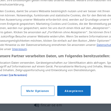
cken. Ihre Einstellungen gelten innerhalb unseres Website. Weitere Informationen fin
enschutzerklärung.
en Cookies, damit Sie unsere Webseite bestmöglich nutzen und wir besser mit Ihnen
en können. Notwendige, funktionale und statistische Cookies, die für den Betrieb d
ischen Auswertung unserer Webseite erforderlich sind, werden auf Grundlage unserer
tippen)
hrem Endgerät gespeichert. Marketing-Cookies und Cookies, die der Bereitstellung per
nen, werden nur gespeichert, wenn Sie uns durch einen Klick auf den „Akzeptieren“-
n
nis geben. Klicken Sie ansonsten auf „Fortfahren ohne Akzeptieren“. Sie können Ihre 
ür zukünftige Besuche unserer Webseite widerrufen. Wenn Sie weitere Informationen 
assungsmöglichkeiten möchten, klicken Sie einfach auf den Button „Mehr Optionen“
de Hinweise zu der Datenverarbeitung entnehmen Sie ansonsten unserer
Datenschut
 Sie unser
Impressum
.
fincar
estaca
unsere Partner verarbeiten Daten, um Folgendes bereitzustellen:
ocation-Daten verwenden. Geräteeigenschaften zur Identifikation aktiv abfragen. Sp
griff auf Informationen auf einem Gerät. Personalisierte Werbung und Inhalte, Mes
fincar
planta
 Inhalten, Zielgruppenforschung und Entwicklung von Dienstleistungen.
artner (Lieferanten)
fincar
cotovelo, pé
Mehr Optionen
Akzeptieren
fincar-se em