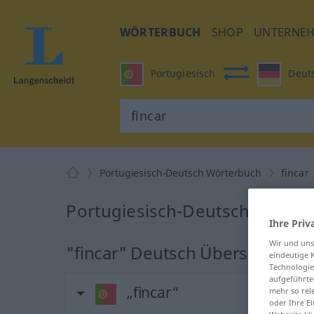
WÖRTERBUCH
SHOP
UNTERNE
Portugiesisch
Deut
Portugiesisch-Deutsch Wörterbuch
fincar
Portugiesisch-Deutsch Überset
Ihre Priv
Wir und un
"fincar" Deutsch Übersetzung
eindeutige 
Technologie
aufgeführte
„fincar“
mehr so rel
oder Ihre E