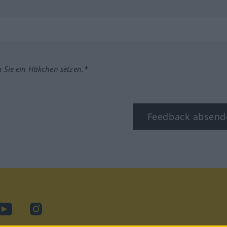
m Sie ein Häkchen setzen.*
Feedback absend
ook
YouTube
Instagram