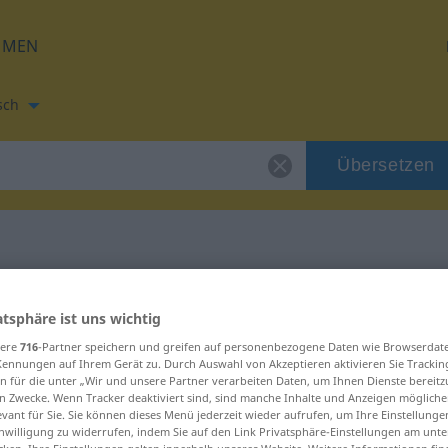
HMEN
sch
Übersetzen
zung für "fincar"
atsphäre ist uns wichtig
sere
716
-Partner speichern und greifen auf personenbezogene Daten wie Browserdat
Kennungen auf Ihrem Gerät zu. Durch Auswahl von Akzeptieren aktivieren Sie Trackin
n für die unter „Wir und unsere Partner verarbeiten Daten, um Ihnen Dienste bereitz
n Zwecke. Wenn Tracker deaktiviert sind, sind manche Inhalte und Anzeigen mögliche
evant für Sie. Sie können dieses Menü jederzeit wieder aufrufen, um Ihre Einstellung
inwilligung zu widerrufen, indem Sie auf den Link Privatsphäre-Einstellungen am unt