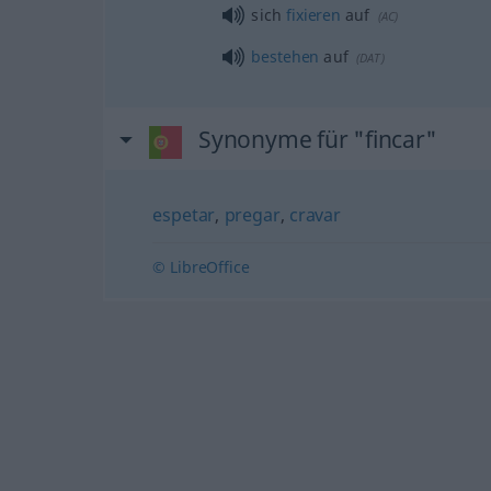
sich
fixieren
auf
(
AC
)
bestehen
auf
(
DAT
)
Synonyme für "fincar"
espetar
,
pregar
,
cravar
© LibreOffice