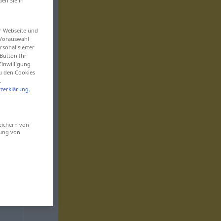
den Sie in
er Webseite und
 Vorauswahl
sonalisierter
Button Ihr
Einwilligung
zu den Cookies
.
zerklärung
.
eichern von
sung von