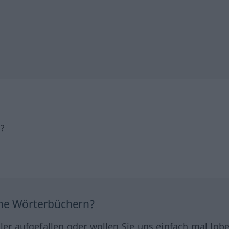
h?
ine Wörterbüchern?
hler aufgefallen oder wollen Sie uns einfach mal lob