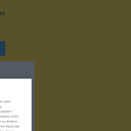
DE
en oder
g-
ustellen“
rweise nicht
en zu ändern
eren Rand der