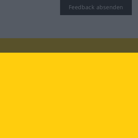
Feedback absenden
Besuchen Sie uns auf:
facebook
YouTube
Instagram
Langenscheidt
NUTZUNGSBEDINGUNGEN