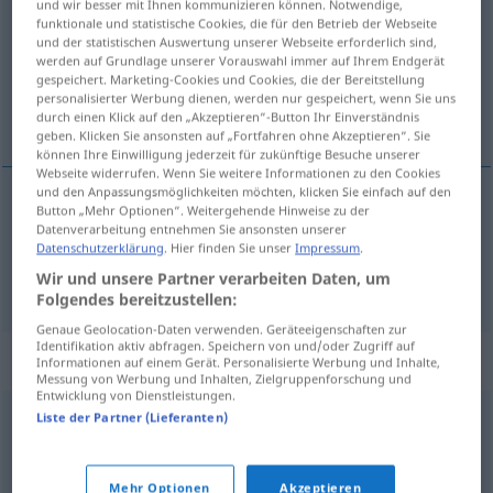
und wir besser mit Ihnen kommunizieren können. Notwendige,
funktionale und statistische Cookies, die für den Betrieb der Webseite
Übersicht aller Übersetzungen
und der statistischen Auswertung unserer Webseite erforderlich sind,
werden auf Grundlage unserer Vorauswahl immer auf Ihrem Endgerät
(Für mehr Details die Übersetzung anklicken/antippen)
gespeichert. Marketing-Cookies und Cookies, die der Bereitstellung
personalisierter Werbung dienen, werden nur gespeichert, wenn Sie uns
erheben, lobpreisen
durch einen Klick auf den „Akzeptieren“-Button Ihr Einverständnis
geben. Klicken Sie ansonsten auf „Fortfahren ohne Akzeptieren“. Sie
können Ihre Einwilligung jederzeit für zukünftige Besuche unserer
Webseite widerrufen. Wenn Sie weitere Informationen zu den Cookies
und den Anpassungsmöglichkeiten möchten, klicken Sie einfach auf den
Button „Mehr Optionen“. Weitergehende Hinweise zu der
erheben
enaltecer
Datenverarbeitung entnehmen Sie ansonsten unserer
Datenschutzerklärung
. Hier finden Sie unser
Impressum
.
Wir und unsere Partner verarbeiten Daten, um
(lob)preisen
enaltecer
FIG
Folgendes bereitzustellen:
Genaue Geolocation-Daten verwenden. Geräteeigenschaften zur
Identifikation aktiv abfragen. Speichern von und/oder Zugriff auf
Synonyme für "enaltecer"
Informationen auf einem Gerät. Personalisierte Werbung und Inhalte,
Messung von Werbung und Inhalten, Zielgruppenforschung und
Entwicklung von Dienstleistungen.
Liste der Partner (Lieferanten)
exaltar
,
engrandecer
,
gabar
,
louvar
,
elevar
,
vangloriar
,
preconizar
,
elogiar
Mehr Optionen
Akzeptieren