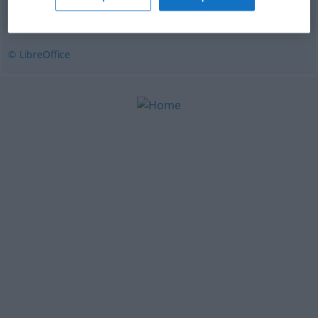
canonizar
,
glorificar
© LibreOffice