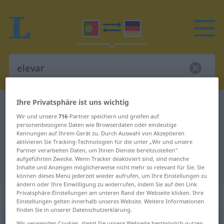
Ihre Privatsphäre ist uns wichtig
Portugiesisch-Deutsch Wörterbuch
elevar
Wir und unsere
716
-Partner speichern und greifen auf
Portugiesisch-Deutsch
personenbezogene Daten wie Browserdaten oder eindeutige
Kennungen auf Ihrem Gerät zu. Durch Auswahl von Akzeptieren
Übersetzung für "elevar"
aktivieren Sie Tracking-Technologien für die unter „Wir und unsere
Partner verarbeiten Daten, um Ihnen Dienste bereitzustellen“
aufgeführten Zwecke. Wenn Tracker deaktiviert sind, sind manche
"elevar" Deutsch Übersetzung
Inhalte und Anzeigen möglicherweise nicht mehr so relevant für Sie. Sie
können dieses Menü jederzeit wieder aufrufen, um Ihre Einstellungen zu
ändern oder Ihre Einwilligung zu widerrufen, indem Sie auf den Link
Privatsphäre-Einstellungen am unteren Rand der Webseite klicken. Ihre
„elevar“
Einstellungen gelten innerhalb unseres Website. Weitere Informationen
finden Sie in unserer Datenschutzerklärung.
elevar
[iłɨˈvar]
Wir verwenden Cookies, damit Sie unsere Webseite bestmöglich nutzen