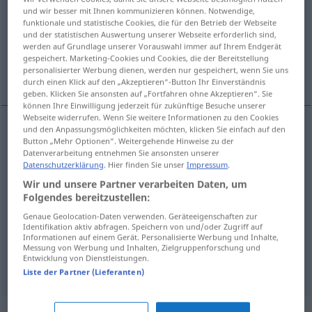
und wir besser mit Ihnen kommunizieren können. Notwendige,
funktionale und statistische Cookies, die für den Betrieb der Webseite
Übersicht aller Übersetzungen
und der statistischen Auswertung unserer Webseite erforderlich sind,
(Für mehr Details die Übersetzung anklicken/antippen)
werden auf Grundlage unserer Vorauswahl immer auf Ihrem Endgerät
gespeichert. Marketing-Cookies und Cookies, die der Bereitstellung
personalisierter Werbung dienen, werden nur gespeichert, wenn Sie uns
emporheben, erhöhen, errichten, befördern
durch einen Klick auf den „Akzeptieren“-Button Ihr Einverständnis
geben. Klicken Sie ansonsten auf „Fortfahren ohne Akzeptieren“. Sie
können Ihre Einwilligung jederzeit für zukünftige Besuche unserer
Webseite widerrufen. Wenn Sie weitere Informationen zu den Cookies
und den Anpassungsmöglichkeiten möchten, klicken Sie einfach auf den
Button „Mehr Optionen“. Weitergehende Hinweise zu der
(empor)heben
elevar
tb
FIG
Datenverarbeitung entnehmen Sie ansonsten unserer
Datenschutzerklärung
. Hier finden Sie unser
Impressum
.
erhöhen
(
auf
)
elevar
a
preço
AC
Wir und unsere Partner verarbeiten Daten, um
Folgendes bereitzustellen:
errichten
elevar
muro
Genaue Geolocation-Daten verwenden. Geräteeigenschaften zur
Identifikation aktiv abfragen. Speichern von und/oder Zugriff auf
Informationen auf einem Gerät. Personalisierte Werbung und Inhalte,
befördern
(
zu
)
elevar
a
alguém
Messung von Werbung und Inhalten, Zielgruppenforschung und
Entwicklung von Dienstleistungen.
Liste der Partner (Lieferanten)