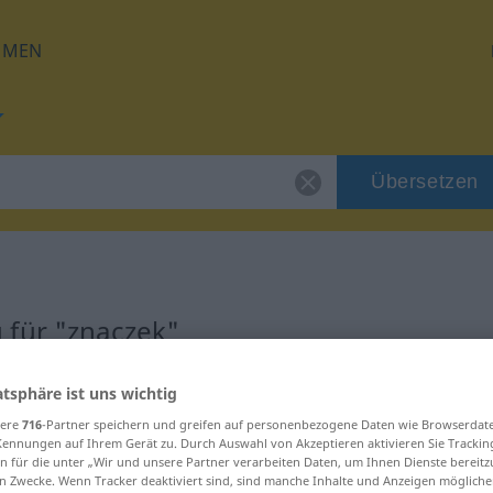
HMEN
Übersetzen
 für "znaczek"
g
atsphäre ist uns wichtig
sere
716
-Partner speichern und greifen auf personenbezogene Daten wie Browserdat
Kennungen auf Ihrem Gerät zu. Durch Auswahl von Akzeptieren aktivieren Sie Trackin
n für die unter „Wir und unsere Partner verarbeiten Daten, um Ihnen Dienste bereitz
n Zwecke. Wenn Tracker deaktiviert sind, sind manche Inhalte und Anzeigen mögliche