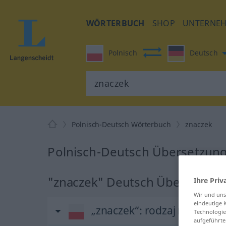
WÖRTERBUCH
SHOP
UNTERNE
Polnisch
Deutsch
Polnisch-Deutsch Wörterbuch
znaczek
Polnisch-Deutsch Übersetzung
"znaczek" Deutsch Übersetzun
Ihre Priv
Wir und un
eindeutige 
„znaczek“
: rodzaj męski
Technologie
aufgeführte