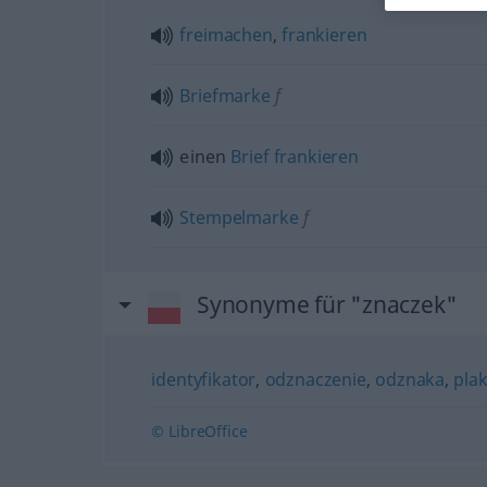
freimachen
,
frankieren
Briefmarke
f
einen
Brief
frankieren
Stempelmarke
f
Synonyme für "znaczek"
identyfikator
,
odznaczenie
,
odznaka
,
plak
© LibreOffice