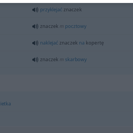
przyklejać
znaczek
znaczek
m
pocztowy
naklejać
znaczek
na
kopertę
znaczek
m
skarbowy
ietka