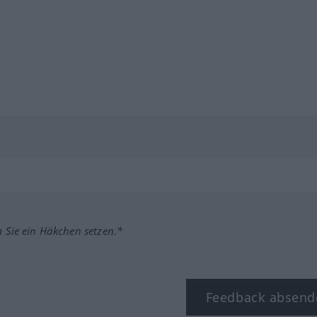
m Sie ein Häkchen setzen.*
Feedback absend