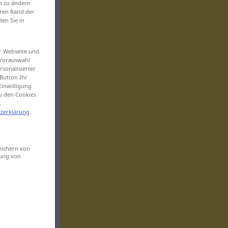
en zu ändern
eren Rand der
den Sie in
er Webseite und
 Vorauswahl
sonalisierter
Button Ihr
Einwilligung
zu den Cookies
.
zerklärung
.
eichern von
sung von