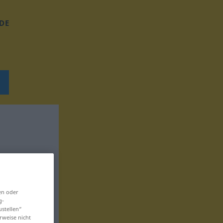
DE
en oder
g-
ustellen“
rweise nicht