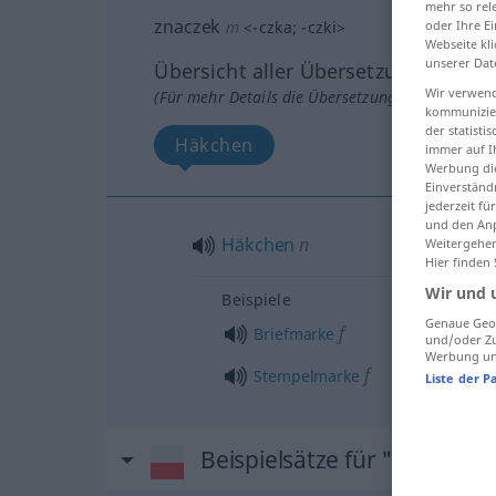
mehr so rel
znaczek
m
<
-czka
;
-czki
>
oder Ihre E
Webseite kli
unserer Dat
Übersicht aller Übersetzungen
Wir verwend
(Für mehr Details die Übersetzung anklicken/an
kommunizier
der statist
Häkchen
immer auf I
Werbung die
Einverständ
jederzeit f
und den Anp
Häkchen
n
Weitergehen
Hier finden
Wir und 
Beispiele
Genaue Geol
f
Briefmarke
und/oder Zu
Werbung und
f
Stempelmarke
Liste der P
Beispielsätze für "znaczek"