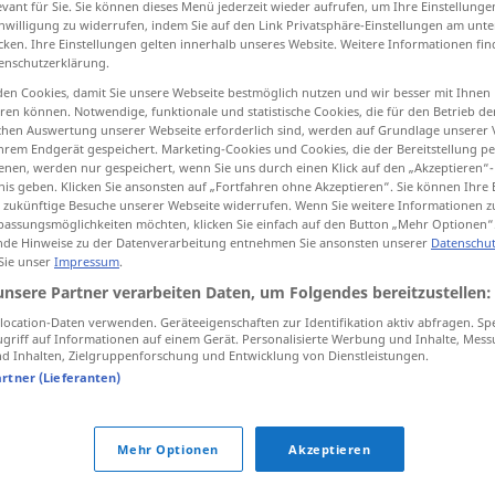
evant für Sie. Sie können dieses Menü jederzeit wieder aufrufen, um Ihre Einstellung
inwilligung zu widerrufen, indem Sie auf den Link Privatsphäre-Einstellungen am unt
cken. Ihre Einstellungen gelten innerhalb unseres Website. Weitere Informationen fin
enschutzerklärung.
en Cookies, damit Sie unsere Webseite bestmöglich nutzen und wir besser mit Ihnen
tippen)
en können. Notwendige, funktionale und statistische Cookies, die für den Betrieb d
ischen Auswertung unserer Webseite erforderlich sind, werden auf Grundlage unserer
hrem Endgerät gespeichert. Marketing-Cookies und Cookies, die der Bereitstellung per
nen, werden nur gespeichert, wenn Sie uns durch einen Klick auf den „Akzeptieren“-
nis geben. Klicken Sie ansonsten auf „Fortfahren ohne Akzeptieren“. Sie können Ihre 
ür zukünftige Besuche unserer Webseite widerrufen. Wenn Sie weitere Informationen 
assungsmöglichkeiten möchten, klicken Sie einfach auf den Button „Mehr Optionen“
znaczek
w tekście
de Hinweise zu der Datenverarbeitung entnehmen Sie ansonsten unserer
Datenschut
 Sie unser
Impressum
.
unsere Partner verarbeiten Daten, um Folgendes bereitzustellen:
ocation-Daten verwenden. Geräteeigenschaften zur Identifikation aktiv abfragen. Sp
znaczek
pocztowy
griff auf Informationen auf einem Gerät. Personalisierte Werbung und Inhalte, Mes
 Inhalten, Zielgruppenforschung und Entwicklung von Dienstleistungen.
znaczek
skarbowy
artner (Lieferanten)
Mehr Optionen
Akzeptieren