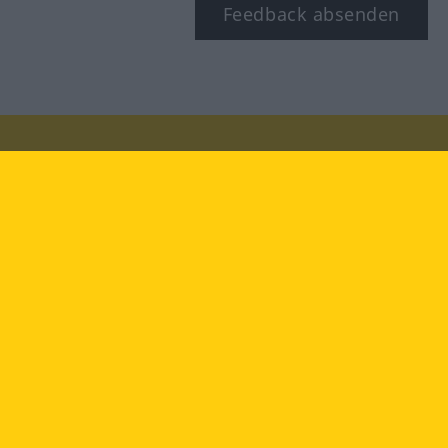
Feedback absenden
Besuchen Sie uns auf:
facebook
YouTube
Instagram
Langenscheidt
NUTZUNGSBEDINGUNGEN
DATENSCHUTZBESTIMMUNGEN