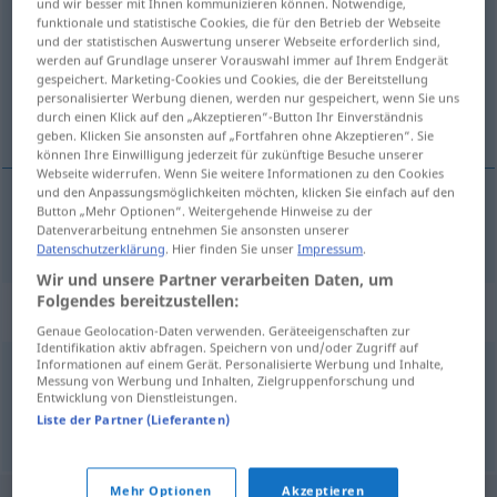
und wir besser mit Ihnen kommunizieren können. Notwendige,
funktionale und statistische Cookies, die für den Betrieb der Webseite
Übersicht aller Übersetzungen
und der statistischen Auswertung unserer Webseite erforderlich sind,
werden auf Grundlage unserer Vorauswahl immer auf Ihrem Endgerät
(Für mehr Details die Übersetzung anklicken/antippen)
gespeichert. Marketing-Cookies und Cookies, die der Bereitstellung
personalisierter Werbung dienen, werden nur gespeichert, wenn Sie uns
Abzeichen
durch einen Klick auf den „Akzeptieren“-Button Ihr Einverständnis
geben. Klicken Sie ansonsten auf „Fortfahren ohne Akzeptieren“. Sie
können Ihre Einwilligung jederzeit für zukünftige Besuche unserer
Webseite widerrufen. Wenn Sie weitere Informationen zu den Cookies
und den Anpassungsmöglichkeiten möchten, klicken Sie einfach auf den
Button „Mehr Optionen“. Weitergehende Hinweise zu der
Abzeichen
n
odznaka
Datenverarbeitung entnehmen Sie ansonsten unserer
Datenschutzerklärung
. Hier finden Sie unser
Impressum
.
Wir und unsere Partner verarbeiten Daten, um
Folgendes bereitzustellen:
Synonyme für "odznaka"
Genaue Geolocation-Daten verwenden. Geräteeigenschaften zur
Identifikation aktiv abfragen. Speichern von und/oder Zugriff auf
Informationen auf einem Gerät. Personalisierte Werbung und Inhalte,
Messung von Werbung und Inhalten, Zielgruppenforschung und
identyfikator
,
odznaczenie
,
plakietka
,
znaczek
Entwicklung von Dienstleistungen.
Liste der Partner (Lieferanten)
© LibreOffice
Mehr Optionen
Akzeptieren