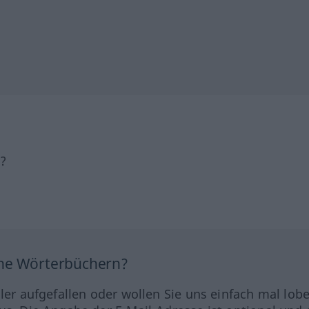
h?
ine Wörterbüchern?
hler aufgefallen oder wollen Sie uns einfach mal lob