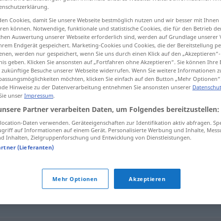
enschutzerklärung.
en Cookies, damit Sie unsere Webseite bestmöglich nutzen und wir besser mit Ihnen
en können. Notwendige, funktionale und statistische Cookies, die für den Betrieb d
ischen Auswertung unserer Webseite erforderlich sind, werden auf Grundlage unserer
tippen)
hrem Endgerät gespeichert. Marketing-Cookies und Cookies, die der Bereitstellung per
nen, werden nur gespeichert, wenn Sie uns durch einen Klick auf den „Akzeptieren“-
nis geben. Klicken Sie ansonsten auf „Fortfahren ohne Akzeptieren“. Sie können Ihre 
ür zukünftige Besuche unserer Webseite widerrufen. Wenn Sie weitere Informationen 
assungsmöglichkeiten möchten, klicken Sie einfach auf den Button „Mehr Optionen“
de Hinweise zu der Datenverarbeitung entnehmen Sie ansonsten unserer
Datenschut
 Sie unser
Impressum
.
plakietka
unsere Partner verarbeiten Daten, um Folgendes bereitzustellen:
ocation-Daten verwenden. Geräteeigenschaften zur Identifikation aktiv abfragen. Sp
griff auf Informationen auf einem Gerät. Personalisierte Werbung und Inhalte, Mes
 Inhalten, Zielgruppenforschung und Entwicklung von Dienstleistungen.
artner (Lieferanten)
czek
Mehr Optionen
Akzeptieren