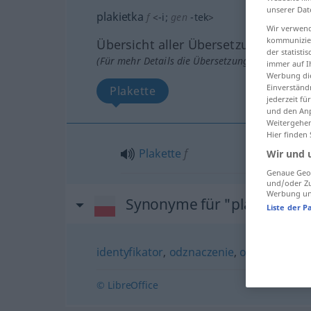
unserer Dat
plakietka
f
<
-i
;
gen
-tek
>
Wir verwend
kommunizier
Übersicht aller Übersetzungen
der statist
(Für mehr Details die Übersetzung anklicken/an
immer auf I
Werbung die
Einverständ
Plakette
jederzeit f
und den Anp
Weitergehen
Hier finden
Plakette
f
Wir und 
Genaue Geol
und/oder Zu
Werbung und
Synonyme für "plakietka"
Liste der P
identyfikator
,
odznaczenie
,
odznaka
,
zna
© LibreOffice