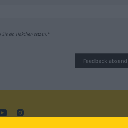
m Sie ein Häkchen setzen.*
Feedback absend
ook
YouTube
Instagram