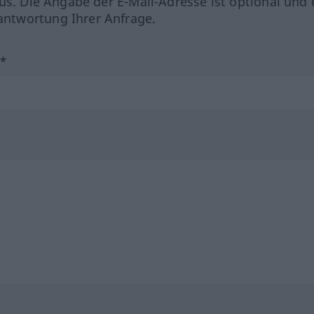
us. Die Angabe der E-Mail-Adresse ist optional und 
ntwortung Ihrer Anfrage.
?*