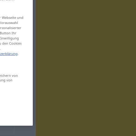
er Webseite und
 Vorauswahl
sonalisierter
Button Ihr
Einwilligung
zu den Cookies
.
zerklärung
.
eichern von
sung von