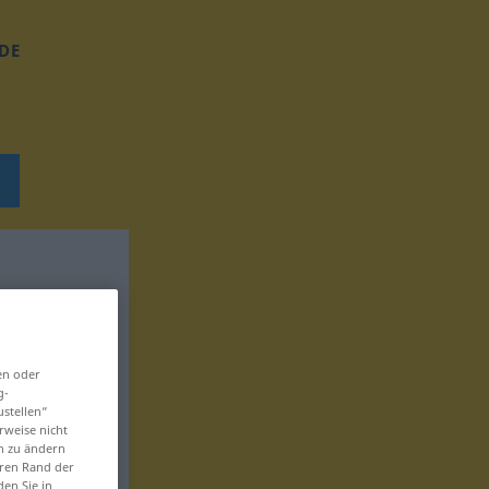
DE
en oder
g-
ustellen“
rweise nicht
en zu ändern
eren Rand der
den Sie in