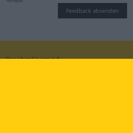
*Pflichtfeld
Feedback absenden
Besuchen Sie uns auf:
facebook
YouTube
Instagram
Langenscheidt
NUTZUNGSBEDINGUNGEN