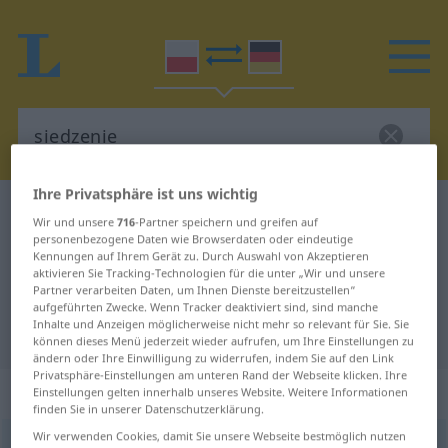
Ihre Privatsphäre ist uns wichtig
Polnisch-Deutsch Wörterbuch
siedzenie
Wir und unsere
716
-Partner speichern und greifen auf
Polnisch-Deutsch Übersetzung für
personenbezogene Daten wie Browserdaten oder eindeutige
Kennungen auf Ihrem Gerät zu. Durch Auswahl von Akzeptieren
"siedzenie"
aktivieren Sie Tracking-Technologien für die unter „Wir und unsere
Partner verarbeiten Daten, um Ihnen Dienste bereitzustellen“
aufgeführten Zwecke. Wenn Tracker deaktiviert sind, sind manche
Inhalte und Anzeigen möglicherweise nicht mehr so relevant für Sie. Sie
"siedzenie" Deutsch Übersetzung
können dieses Menü jederzeit wieder aufrufen, um Ihre Einstellungen zu
ändern oder Ihre Einwilligung zu widerrufen, indem Sie auf den Link
Privatsphäre-Einstellungen am unteren Rand der Webseite klicken. Ihre
„siedzenie“
: rodzaj nijaki
Einstellungen gelten innerhalb unseres Website. Weitere Informationen
finden Sie in unserer Datenschutzerklärung.
Wir verwenden Cookies, damit Sie unsere Webseite bestmöglich nutzen
siedzenie
n
<
-a
>