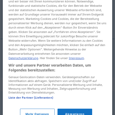
und wir besser mit Ihnen kommunizieren können. Notwendige,
funktionale und statistische Cookies, die für den Betrieb der Webseite
Übersicht aller Übersetzungen
und der statistischen Auswertung unserer Webseite erforderlich sind,
werden auf Grundlage unserer Vorauswahl immer auf Ihrem Endgerät
(Für mehr Details die Übersetzung anklicken/antippen)
gespeichert. Marketing-Cookies und Cookies, die der Bereitstellung
personalisierter Werbung dienen, werden nur gespeichert, wenn Sie uns
Sitzplatz, Hinterteil
durch einen Klick auf den „Akzeptieren“-Button Ihr Einverständnis
geben. Klicken Sie ansonsten auf „Fortfahren ohne Akzeptieren“. Sie
können Ihre Einwilligung jederzeit für zukünftige Besuche unserer
Webseite widerrufen. Wenn Sie weitere Informationen zu den Cookies
und den Anpassungsmöglichkeiten möchten, klicken Sie einfach auf den
Button „Mehr Optionen“. Weitergehende Hinweise zu der
Sitzplatz
m
siedzenie
Datenverarbeitung entnehmen Sie ansonsten unserer
Datenschutzerklärung
. Hier finden Sie unser
Impressum
.
Hinterteil
n
siedzenie
Wir und unsere Partner verarbeiten Daten, um
UMG
Folgendes bereitzustellen:
Genaue Geolocation-Daten verwenden. Geräteeigenschaften zur
Identifikation aktiv abfragen. Speichern von und/oder Zugriff auf
Beispielsätze für "siedzenie"
Informationen auf einem Gerät. Personalisierte Werbung und Inhalte,
Messung von Werbung und Inhalten, Zielgruppenforschung und
Entwicklung von Dienstleistungen.
Liste der Partner (Lieferanten)
n
tylne siedzenie
AUTO
Rücksitz
m
Mehr Optionen
Akzeptieren