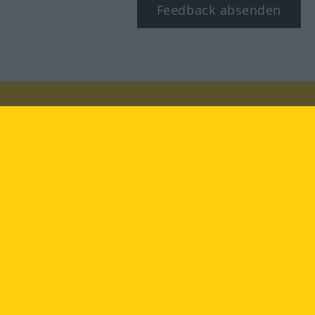
Feedback absenden
Besuchen Sie uns auf:
facebook
YouTube
Instagram
Langenscheidt
NUTZUNGSBEDINGUNGEN
DATENSCHUTZBESTIMMUNGEN