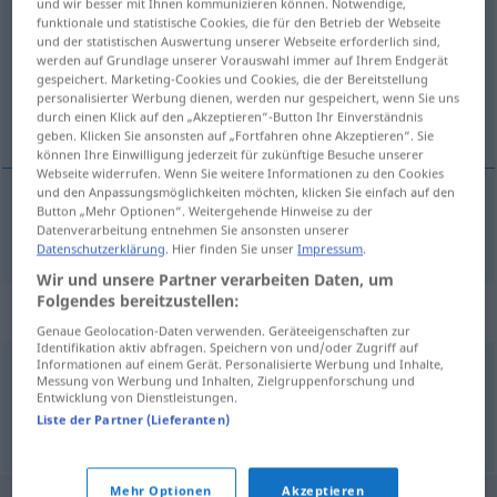
und wir besser mit Ihnen kommunizieren können. Notwendige,
funktionale und statistische Cookies, die für den Betrieb der Webseite
Übersicht aller Übersetzungen
und der statistischen Auswertung unserer Webseite erforderlich sind,
werden auf Grundlage unserer Vorauswahl immer auf Ihrem Endgerät
(Für mehr Details die Übersetzung anklicken/antippen)
gespeichert. Marketing-Cookies und Cookies, die der Bereitstellung
personalisierter Werbung dienen, werden nur gespeichert, wenn Sie uns
miejsce siedzące
durch einen Klick auf den „Akzeptieren“-Button Ihr Einverständnis
geben. Klicken Sie ansonsten auf „Fortfahren ohne Akzeptieren“. Sie
können Ihre Einwilligung jederzeit für zukünftige Besuche unserer
Webseite widerrufen. Wenn Sie weitere Informationen zu den Cookies
und den Anpassungsmöglichkeiten möchten, klicken Sie einfach auf den
Button „Mehr Optionen“. Weitergehende Hinweise zu der
miejsce
siedzące
Sitzplatz
Datenverarbeitung entnehmen Sie ansonsten unserer
Datenschutzerklärung
. Hier finden Sie unser
Impressum
.
Wir und unsere Partner verarbeiten Daten, um
Folgendes bereitzustellen:
Synonyme für "Sitzplatz"
Genaue Geolocation-Daten verwenden. Geräteeigenschaften zur
Identifikation aktiv abfragen. Speichern von und/oder Zugriff auf
Informationen auf einem Gerät. Personalisierte Werbung und Inhalte,
Messung von Werbung und Inhalten, Zielgruppenforschung und
Sitz
,
Platz
Entwicklung von Dienstleistungen.
Liste der Partner (Lieferanten)
© OpenThesaurus.de
Mehr Optionen
Akzeptieren