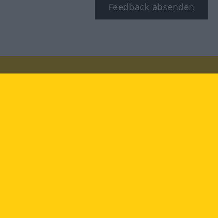
Feedback absenden
Besuchen Sie uns auf:
facebook
YouTube
Instagram
Langenscheidt
NUTZUNGSBEDINGUNGEN
DATENSCHUTZBESTIMMUNGEN