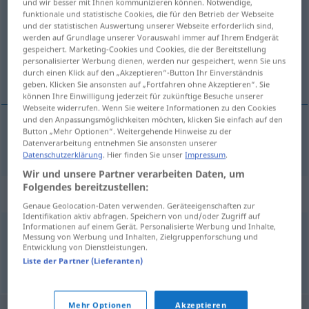
und wir besser mit Ihnen kommunizieren können. Notwendige,
funktionale und statistische Cookies, die für den Betrieb der Webseite
Übersicht aller Übersetzungen
und der statistischen Auswertung unserer Webseite erforderlich sind,
werden auf Grundlage unserer Vorauswahl immer auf Ihrem Endgerät
(Für mehr Details die Übersetzung anklicken/antippen)
gespeichert. Marketing-Cookies und Cookies, die der Bereitstellung
personalisierter Werbung dienen, werden nur gespeichert, wenn Sie uns
tylne siedzenie
durch einen Klick auf den „Akzeptieren“-Button Ihr Einverständnis
geben. Klicken Sie ansonsten auf „Fortfahren ohne Akzeptieren“. Sie
können Ihre Einwilligung jederzeit für zukünftige Besuche unserer
Webseite widerrufen. Wenn Sie weitere Informationen zu den Cookies
und den Anpassungsmöglichkeiten möchten, klicken Sie einfach auf den
Button „Mehr Optionen“. Weitergehende Hinweise zu der
tylne
siedzenie
Rücksitz
Datenverarbeitung entnehmen Sie ansonsten unserer
Datenschutzerklärung
. Hier finden Sie unser
Impressum
.
Wir und unsere Partner verarbeiten Daten, um
Folgendes bereitzustellen:
Synonyme für "Rücksitz"
Genaue Geolocation-Daten verwenden. Geräteeigenschaften zur
Identifikation aktiv abfragen. Speichern von und/oder Zugriff auf
Informationen auf einem Gerät. Personalisierte Werbung und Inhalte,
Messung von Werbung und Inhalten, Zielgruppenforschung und
Fond
,
Rückbank
Entwicklung von Dienstleistungen.
Liste der Partner (Lieferanten)
© OpenThesaurus.de
Mehr Optionen
Akzeptieren