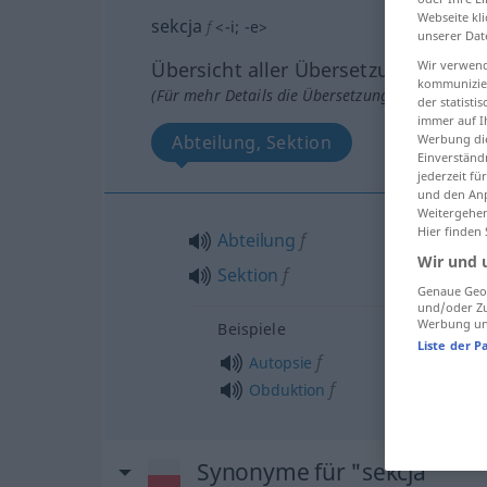
Webseite kli
sekcja
f
<
-i
;
-e
>
unserer Dat
Wir verwend
Übersicht aller Übersetzungen
kommunizier
(Für mehr Details die Übersetzung anklicken/an
der statist
immer auf I
Werbung die
Abteilung, Sektion
Einverständ
jederzeit f
und den Anp
Weitergehen
Hier finden
Abteilung
f
Wir und 
Sektion
f
Genaue Geol
und/oder Zu
Werbung und
Beispiele
Liste der P
f
Autopsie
f
Obduktion
Synonyme für "sekcja"