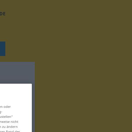
DE
en oder
g-
ustellen“
rweise nicht
en zu ändern
eren Rand der