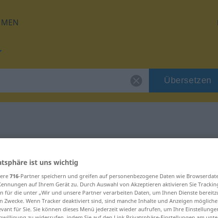
HMEN
Übersetzen
für "sekcja"
atsphäre ist uns wichtig
sere
716
-Partner speichern und greifen auf personenbezogene Daten wie Browserdat
Kennungen auf Ihrem Gerät zu. Durch Auswahl von Akzeptieren aktivieren Sie Trackin
n für die unter „Wir und unsere Partner verarbeiten Daten, um Ihnen Dienste bereitz
n Zwecke. Wenn Tracker deaktiviert sind, sind manche Inhalte und Anzeigen mögliche
evant für Sie. Sie können dieses Menü jederzeit wieder aufrufen, um Ihre Einstellung
inwilligung zu widerrufen, indem Sie auf den Link Privatsphäre-Einstellungen am unt