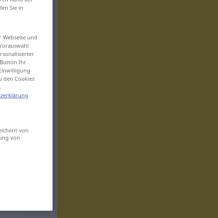
den Sie in
er Webseite und
 Vorauswahl
sonalisierter
Button Ihr
Einwilligung
zu den Cookies
.
zerklärung
.
eichern von
sung von