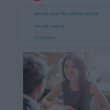
agenda
,
dział
,
filia
,
oddział
,
wydział
odcinek
,
wydział
© LibreOffice