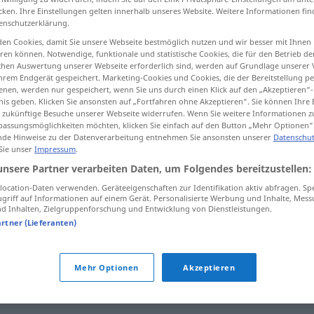
cken. Ihre Einstellungen gelten innerhalb unseres Website. Weitere Informationen fin
enschutzerklärung.
en Cookies, damit Sie unsere Webseite bestmöglich nutzen und wir besser mit Ihnen
en können. Notwendige, funktionale und statistische Cookies, die für den Betrieb d
tippen)
ischen Auswertung unserer Webseite erforderlich sind, werden auf Grundlage unserer
hrem Endgerät gespeichert. Marketing-Cookies und Cookies, die der Bereitstellung per
nen, werden nur gespeichert, wenn Sie uns durch einen Klick auf den „Akzeptieren“-
nis geben. Klicken Sie ansonsten auf „Fortfahren ohne Akzeptieren“. Sie können Ihre 
ür zukünftige Besuche unserer Webseite widerrufen. Wenn Sie weitere Informationen 
assungsmöglichkeiten möchten, klicken Sie einfach auf den Button „Mehr Optionen“
de Hinweise zu der Datenverarbeitung entnehmen Sie ansonsten unserer
Datenschut
 Sie unser
Impressum
.
sekcja
unsere Partner verarbeiten Daten, um Folgendes bereitzustellen:
ocation-Daten verwenden. Geräteeigenschaften zur Identifikation aktiv abfragen. Sp
griff auf Informationen auf einem Gerät. Personalisierte Werbung und Inhalte, Mes
 Inhalten, Zielgruppenforschung und Entwicklung von Dienstleistungen.
artner (Lieferanten)
sekcja zwłok
MED
Mehr Optionen
Akzeptieren