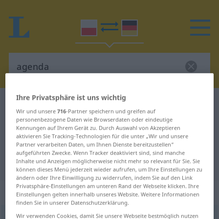
Ihre Privatsphäre ist uns wichtig
Polnisch-Deutsch Wörterbuch
agenda
Wir und unsere
716
-Partner speichern und greifen auf
Polnisch-Deutsch Übersetzung für
personenbezogene Daten wie Browserdaten oder eindeutige
Kennungen auf Ihrem Gerät zu. Durch Auswahl von Akzeptieren
"agenda"
aktivieren Sie Tracking-Technologien für die unter „Wir und unsere
Partner verarbeiten Daten, um Ihnen Dienste bereitzustellen“
aufgeführten Zwecke. Wenn Tracker deaktiviert sind, sind manche
Inhalte und Anzeigen möglicherweise nicht mehr so relevant für Sie. Sie
"agenda" Deutsch Übersetzung
können dieses Menü jederzeit wieder aufrufen, um Ihre Einstellungen zu
ändern oder Ihre Einwilligung zu widerrufen, indem Sie auf den Link
Privatsphäre-Einstellungen am unteren Rand der Webseite klicken. Ihre
„agenda“
: rodzaj żeński
Einstellungen gelten innerhalb unseres Website. Weitere Informationen
finden Sie in unserer Datenschutzerklärung.
Wir verwenden Cookies, damit Sie unsere Webseite bestmöglich nutzen
agenda
f
<
-y
>