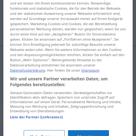
und wir besser mit Ihnen kommunizieren können. Notwendige,
funktionale und statistische Cookies, die für den Betrieb der Webseite
Übersicht aller Übersetzungen
und der statistischen Auswertung unserer Webseite erforderlich sind,
(Für mehr Details die Übersetzung anklicken/antippen)
werden auf Grundlage unserer Vorauswahl immer auf Ihrem Endgerät
gespeichert. Marketing-Cookies und Cookies, die der Bereitstellung
personalisierter Werbung dienen, werden nur gespeichert, wenn Sie uns
Außenstelle, Filiale, Agenda
durch einen Klick auf den „Akzeptieren“-Button Ihr Einverständnis
geben. Klicken Sie ansonsten auf „Fortfahren ohne Akzeptieren“. Sie
können Ihre Einwilligung jederzeit für zukünftige Besuche unserer
Webseite widerrufen. Wenn Sie weitere Informationen zu den Cookies
und den Anpassungsmöglichkeiten möchten, klicken Sie einfach auf den
Button „Mehr Optionen“. Weitergehende Hinweise zu der
Außenstelle
f
agenda
Datenverarbeitung entnehmen Sie ansonsten unserer
Datenschutzerklärung
. Hier finden Sie unser
Impressum
.
Filiale
f
agenda
Wir und unsere Partner verarbeiten Daten, um
Folgendes bereitzustellen:
Agenda
f
agenda
terminarz
Genaue Geolocation-Daten verwenden. Geräteeigenschaften zur
Identifikation aktiv abfragen. Speichern von und/oder Zugriff auf
Informationen auf einem Gerät. Personalisierte Werbung und Inhalte,
Messung von Werbung und Inhalten, Zielgruppenforschung und
Entwicklung von Dienstleistungen.
Synonyme für "agenda"
Liste der Partner (Lieferanten)
harmonogram
,
scenariusz