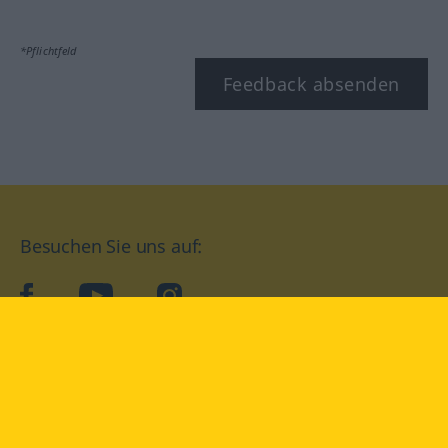
*Pflichtfeld
Feedback absenden
Besuchen Sie uns auf:
facebook
YouTube
Instagram
Langenscheidt