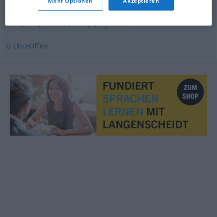
Mehr Optionen
Akzeptieren
dział
,
filia
,
oddział
,
sekcja
,
wydział
© LibreOffice