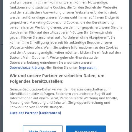
und wir besser mit Ihnen kommunizieren können. Notwendige,
funktionale und statistische Cookies, die für den Betrieb der Webseite
Übersicht aller Übersetzungen
und der statistischen Auswertung unserer Webseite erforderlich sind,
werden auf Grundlage unserer Vorauswahl immer auf Ihrem Endgerät
(Für mehr Details die Übersetzung anklicken/antippen)
gespeichert. Marketing-Cookies und Cookies, die der Bereitstellung
personalisierter Werbung dienen, werden nur gespeichert, wenn Sie uns
Filiale, Zweigstelle
durch einen Klick auf den „Akzeptieren“-Button Ihr Einverständnis
geben. Klicken Sie ansonsten auf „Fortfahren ohne Akzeptieren“. Sie
können Ihre Einwilligung jederzeit für zukünftige Besuche unserer
Webseite widerrufen. Wenn Sie weitere Informationen zu den Cookies
und den Anpassungsmöglichkeiten möchten, klicken Sie einfach auf den
Button „Mehr Optionen“. Weitergehende Hinweise zu der
Filiale
f
filia
Datenverarbeitung entnehmen Sie ansonsten unserer
Datenschutzerklärung
. Hier finden Sie unser
Impressum
.
Zweigstelle
f
filia
Wir und unsere Partner verarbeiten Daten, um
Folgendes bereitzustellen:
Genaue Geolocation-Daten verwenden. Geräteeigenschaften zur
Identifikation aktiv abfragen. Speichern von und/oder Zugriff auf
Synonyme für "filia"
Informationen auf einem Gerät. Personalisierte Werbung und Inhalte,
Messung von Werbung und Inhalten, Zielgruppenforschung und
Entwicklung von Dienstleistungen.
Liste der Partner (Lieferanten)
agencja
,
przedstawicielstwo
Mehr Optionen
Akzeptieren