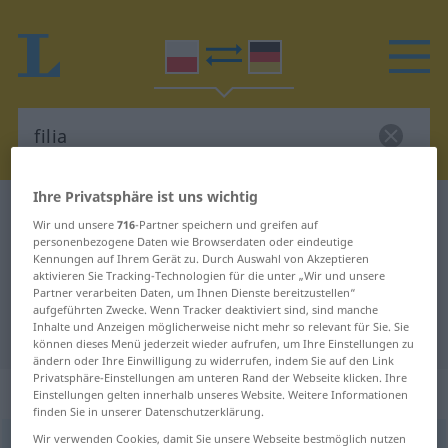
Ihre Privatsphäre ist uns wichtig
Polnisch-Deutsch Wörterbuch
filia
Wir und unsere
716
-Partner speichern und greifen auf
Polnisch-Deutsch Übersetzung für
personenbezogene Daten wie Browserdaten oder eindeutige
Kennungen auf Ihrem Gerät zu. Durch Auswahl von Akzeptieren
"filia"
aktivieren Sie Tracking-Technologien für die unter „Wir und unsere
Partner verarbeiten Daten, um Ihnen Dienste bereitzustellen“
aufgeführten Zwecke. Wenn Tracker deaktiviert sind, sind manche
Inhalte und Anzeigen möglicherweise nicht mehr so relevant für Sie. Sie
"filia" Deutsch Übersetzung
können dieses Menü jederzeit wieder aufrufen, um Ihre Einstellungen zu
ändern oder Ihre Einwilligung zu widerrufen, indem Sie auf den Link
Privatsphäre-Einstellungen am unteren Rand der Webseite klicken. Ihre
„filia“
: rodzaj żeński
Einstellungen gelten innerhalb unseres Website. Weitere Informationen
finden Sie in unserer Datenschutzerklärung.
Wir verwenden Cookies, damit Sie unsere Webseite bestmöglich nutzen
filia
f
<
gen
dat
lok
-ii
;
-e
>