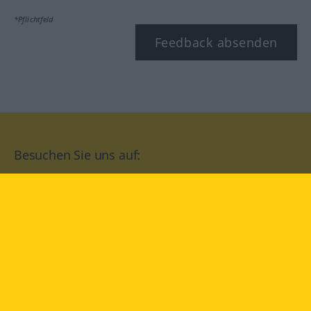
*Pflichtfeld
Feedback absenden
Besuchen Sie uns auf:
facebook
YouTube
Instagram
Langenscheidt