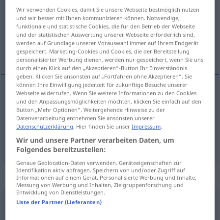
Wir verwenden Cookies, damit Sie unsere Webseite bestmöglich nutzen
Übersicht aller Übersetzungen
und wir besser mit Ihnen kommunizieren können. Notwendige,
funktionale und statistische Cookies, die für den Betrieb der Webseite
(Für mehr Details die Übersetzung anklicken/antippen)
und der statistischen Auswertung unserer Webseite erforderlich sind,
werden auf Grundlage unserer Vorauswahl immer auf Ihrem Endgerät
gewisser, ein, bestimmte
gespeichert. Marketing-Cookies und Cookies, die der Bereitstellung
personalisierter Werbung dienen, werden nur gespeichert, wenn Sie uns
durch einen Klick auf den „Akzeptieren“-Button Ihr Einverständnis
geben. Klicken Sie ansonsten auf „Fortfahren ohne Akzeptieren“. Sie
können Ihre Einwilligung jederzeit für zukünftige Besuche unserer
Webseite widerrufen. Wenn Sie weitere Informationen zu den Cookies
gewisse(r)
pewien
niejaki
und den Anpassungsmöglichkeiten möchten, klicken Sie einfach auf den
Button „Mehr Optionen“. Weitergehende Hinweise zu der
Datenverarbeitung entnehmen Sie ansonsten unserer
ein(er), bestimmte(r)
pewien
jakiś
Datenschutzerklärung
. Hier finden Sie unser
Impressum
.
Wir und unsere Partner verarbeiten Daten, um
Folgendes bereitzustellen:
Genaue Geolocation-Daten verwenden. Geräteeigenschaften zur
Identifikation aktiv abfragen. Speichern von und/oder Zugriff auf
„pewien“
Informationen auf einem Gerät. Personalisierte Werbung und Inhalte,
Messung von Werbung und Inhalten, Zielgruppenforschung und
Entwicklung von Dienstleistungen.
pewien
<
präd
>
Liste der Partner (Lieferanten)