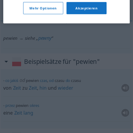
Übersicht aller Übersetzungen
(Für mehr Details die Übersetzung anklicken/antippen)
Mehr Optionen
Akzeptieren
pewny
pewien → siehe „
“
Beispielsätze für "pewien"
od
co
jakiś
pewien
czas
,
od
czasu
do
czasu
von
Zeit
zu
Zeit
,
hin
und
wieder
przez
pewien
okres
eine
Zeit
lang