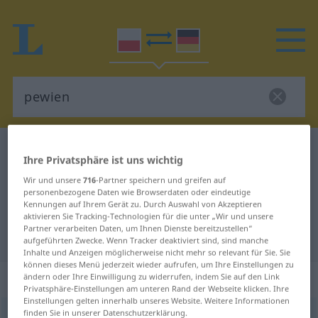
Polnisch-Deutsch Wörterbuch
pewien
Ihre Privatsphäre ist uns wichtig
Polnisch-Deutsch Übersetzung für
Wir und unsere
716
-Partner speichern und greifen auf
"pewien"
personenbezogene Daten wie Browserdaten oder eindeutige
Kennungen auf Ihrem Gerät zu. Durch Auswahl von Akzeptieren
aktivieren Sie Tracking-Technologien für die unter „Wir und unsere
Partner verarbeiten Daten, um Ihnen Dienste bereitzustellen“
"pewien" Deutsch Übersetzung
aufgeführten Zwecke. Wenn Tracker deaktiviert sind, sind manche
Inhalte und Anzeigen möglicherweise nicht mehr so relevant für Sie. Sie
können dieses Menü jederzeit wieder aufrufen, um Ihre Einstellungen zu
„pewien“
ändern oder Ihre Einwilligung zu widerrufen, indem Sie auf den Link
Privatsphäre-Einstellungen am unteren Rand der Webseite klicken. Ihre
Einstellungen gelten innerhalb unseres Website. Weitere Informationen
finden Sie in unserer Datenschutzerklärung.
pewien
<
persf
-wni
>