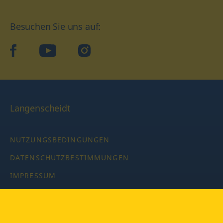
Besuchen Sie uns auf:
facebook
YouTube
Instagram
Langenscheidt
NUTZUNGSBEDINGUNGEN
DATENSCHUTZBESTIMMUNGEN
IMPRESSUM
PRIVATSPHÄRE-EINSTELLUNGEN
LATEINWÖRTERBUCH MIT CODE