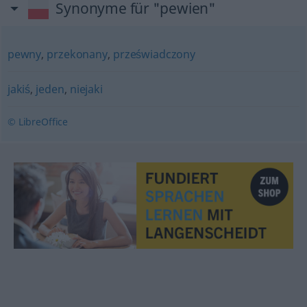
Synonyme für "pewien"
pewny
,
przekonany
,
przeświadczony
jakiś
,
jeden
,
niejaki
© LibreOffice