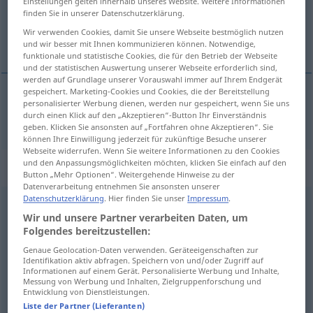
Einstellungen gelten innerhalb unseres Website. Weitere Informationen
finden Sie in unserer Datenschutzerklärung.
Übersicht aller Übersetzungen
Wir verwenden Cookies, damit Sie unsere Webseite bestmöglich nutzen
(Für mehr Details die Übersetzung anklicken/antippen)
und wir besser mit Ihnen kommunizieren können. Notwendige,
funktionale und statistische Cookies, die für den Betrieb der Webseite
und der statistischen Auswertung unserer Webseite erforderlich sind,
werden auf Grundlage unserer Vorauswahl immer auf Ihrem Endgerät
gespeichert. Marketing-Cookies und Cookies, die der Bereitstellung
personalisierter Werbung dienen, werden nur gespeichert, wenn Sie uns
dzień
dnia → siehe „
“
durch einen Klick auf den „Akzeptieren“-Button Ihr Einverständnis
geben. Klicken Sie ansonsten auf „Fortfahren ohne Akzeptieren“. Sie
können Ihre Einwilligung jederzeit für zukünftige Besuche unserer
Webseite widerrufen. Wenn Sie weitere Informationen zu den Cookies
und den Anpassungsmöglichkeiten möchten, klicken Sie einfach auf den
Beispielsätze für "dnia"
Button „Mehr Optionen“. Weitergehende Hinweise zu der
Datenverarbeitung entnehmen Sie ansonsten unserer
Datenschutzerklärung
. Hier finden Sie unser
Impressum
.
przybywa dnia
Wir und unsere Partner verarbeiten Daten, um
die
Tage
werden
länger
Folgendes bereitzustellen:
Genaue Geolocation-Daten verwenden. Geräteeigenschaften zur
Identifikation aktiv abfragen. Speichern von und/oder Zugriff auf
Informationen auf einem Gerät. Personalisierte Werbung und Inhalte,
do
dziś
dnia
Messung von Werbung und Inhalten, Zielgruppenforschung und
bis zum heutigen
Tag
Entwicklung von Dienstleistungen.
Liste der Partner (Lieferanten)