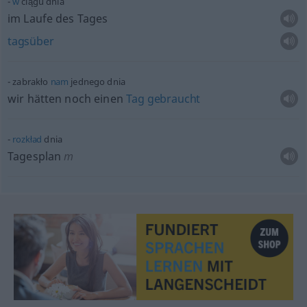
w
ciągu dnia
im Laufe des Tages
tagsüber
zabrakło
nam
jednego dnia
wir hätten noch einen
Tag
gebraucht
rozkład
dnia
Tagesplan
m