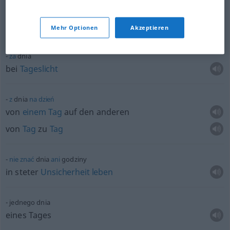
poprzedniego dnia
am
Tag
vorher
Mehr Optionen
Akzeptieren
za
dnia
bei
Tageslicht
z
dnia
na
dzień
von
einem
Tag
auf den anderen
von
Tag
zu
Tag
nie
znać
dnia
ani
godziny
in steter
Unsicherheit
leben
jednego dnia
eines Tages