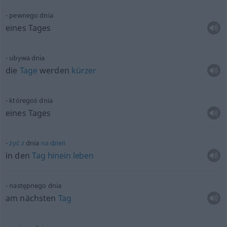
pewnego dnia
eines Tages
ubywa dnia
die
Tage
werden
kürzer
któregoś dnia
eines Tages
żyć
z
dnia
na
dzień
in den
Tag
hinein
leben
następnego dnia
am nächsten
Tag