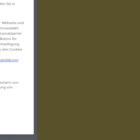
den Sie in
er Webseite und
 Vorauswahl
sonalisierter
Button Ihr
Einwilligung
zu den Cookies
.
zerklärung
.
eichern von
sung von