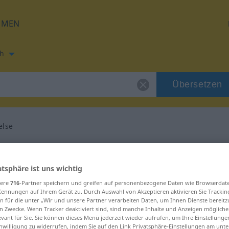
HMEN
h
Übersetzen
else
ng für "opprinnelse"
atsphäre ist uns wichtig
tzung
sere
716
-Partner speichern und greifen auf personenbezogene Daten wie Browserdat
Kennungen auf Ihrem Gerät zu. Durch Auswahl von Akzeptieren aktivieren Sie Trackin
n für die unter „Wir und unsere Partner verarbeiten Daten, um Ihnen Dienste bereitz
n Zwecke. Wenn Tracker deaktiviert sind, sind manche Inhalte und Anzeigen mögliche
evant für Sie. Sie können dieses Menü jederzeit wieder aufrufen, um Ihre Einstellung
inwilligung zu widerrufen, indem Sie auf den Link Privatsphäre-Einstellungen am unt