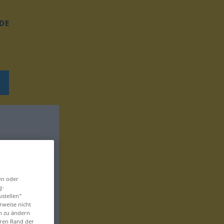
DE
en oder
g-
ustellen“
rweise nicht
en zu ändern
eren Rand der