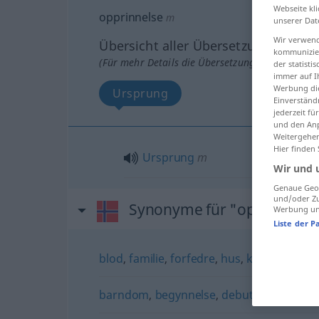
Webseite kli
opprinnelse
m
unserer Dat
Wir verwend
Übersicht aller Übersetzungen
kommunizier
(Für mehr Details die Übersetzung anklicken/an
der statist
immer auf I
Werbung die
Ursprung
Einverständ
jederzeit f
und den Anp
Weitergehen
Hier finden
Ursprung
m
Wir und 
Genaue Geol
und/oder Zu
Synonyme für "opprinnels
Werbung und
Liste der P
blod
,
familie
,
forfedre
,
hus
,
klasse
,
oppha
barndom
,
begynnelse
,
debut
,
innledning