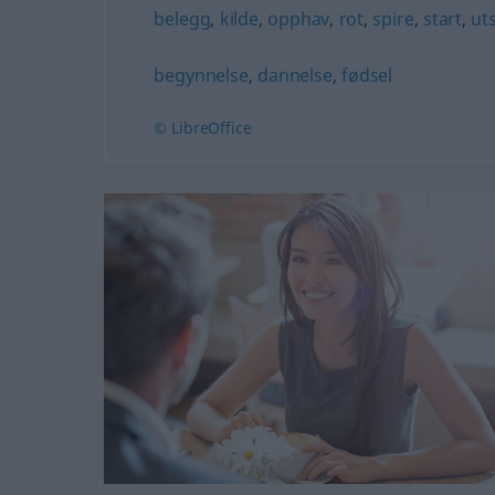
belegg
,
kilde
,
opphav
,
rot
,
spire
,
start
,
ut
begynnelse
,
dannelse
,
fødsel
© LibreOffice