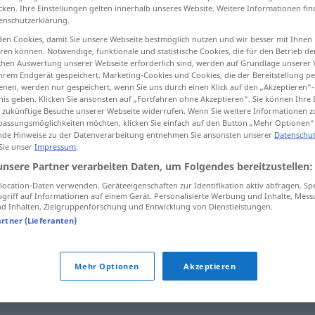
cken. Ihre Einstellungen gelten innerhalb unseres Website. Weitere Informationen fin
enschutzerklärung.
en Cookies, damit Sie unsere Webseite bestmöglich nutzen und wir besser mit Ihnen
en können. Notwendige, funktionale und statistische Cookies, die für den Betrieb d
tippen)
ischen Auswertung unserer Webseite erforderlich sind, werden auf Grundlage unserer
hrem Endgerät gespeichert. Marketing-Cookies und Cookies, die der Bereitstellung per
nen, werden nur gespeichert, wenn Sie uns durch einen Klick auf den „Akzeptieren“-
nis geben. Klicken Sie ansonsten auf „Fortfahren ohne Akzeptieren“. Sie können Ihre 
ür zukünftige Besuche unserer Webseite widerrufen. Wenn Sie weitere Informationen 
assungsmöglichkeiten möchten, klicken Sie einfach auf den Button „Mehr Optionen“
de Hinweise zu der Datenverarbeitung entnehmen Sie ansonsten unserer
Datenschut
 Sie unser
Impressum
.
opprinnelse
unsere Partner verarbeiten Daten, um Folgendes bereitzustellen:
ocation-Daten verwenden. Geräteeigenschaften zur Identifikation aktiv abfragen. Sp
griff auf Informationen auf einem Gerät. Personalisierte Werbung und Inhalte, Mes
e"
 Inhalten, Zielgruppenforschung und Entwicklung von Dienstleistungen.
artner (Lieferanten)
v
,
rase
,
slekt
,
ætt
Mehr Optionen
Akzeptieren
,
kilde
,
opphav
,
spire
,
start
,
utspring
,
åpning