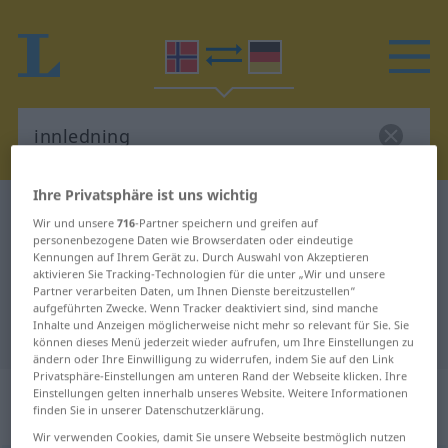
Ihre Privatsphäre ist uns wichtig
Norwegisch-Deutsch Wörterbuch
innledning
Wir und unsere
716
-Partner speichern und greifen auf
Norwegisch-Deutsch Übersetzung
personenbezogene Daten wie Browserdaten oder eindeutige
Kennungen auf Ihrem Gerät zu. Durch Auswahl von Akzeptieren
für "innledning"
aktivieren Sie Tracking-Technologien für die unter „Wir und unsere
Partner verarbeiten Daten, um Ihnen Dienste bereitzustellen“
aufgeführten Zwecke. Wenn Tracker deaktiviert sind, sind manche
Inhalte und Anzeigen möglicherweise nicht mehr so relevant für Sie. Sie
"innledning" Deutsch Übersetzung
können dieses Menü jederzeit wieder aufrufen, um Ihre Einstellungen zu
ändern oder Ihre Einwilligung zu widerrufen, indem Sie auf den Link
Privatsphäre-Einstellungen am unteren Rand der Webseite klicken. Ihre
„innledning“
: Maskulinum und
Einstellungen gelten innerhalb unseres Website. Weitere Informationen
finden Sie in unserer Datenschutzerklärung.
Femininum
Wir verwenden Cookies, damit Sie unsere Webseite bestmöglich nutzen