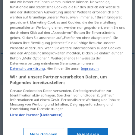
und wir besser mit Ihnen kommunizieren können. Notwendige,
innledning
funktionale und statistische Cookies, die für den Betrieb der Webseite
m/f
und der statistischen Auswertung unserer Webseite erforderlich sind,
werden auf Grundlage unserer Vorauswahl immer auf Ihrem Endgerät
Übersicht aller Übersetzungen
gespeichert. Marketing-Cookies und Cookies, die der Bereitstellung
(Für mehr Details die Übersetzung anklicken/antippen)
personalisierter Werbung dienen, werden nur gespeichert, wenn Sie uns
durch einen Klick auf den „Akzeptieren“-Button Ihr Einverständnis
geben. Klicken Sie ansonsten auf „Fortfahren ohne Akzeptieren“. Sie
Einleitung
können Ihre Einwilligung jederzeit für zukünftige Besuche unserer
Webseite widerrufen. Wenn Sie weitere Informationen zu den Cookies
und den Anpassungsmöglichkeiten möchten, klicken Sie einfach auf den
Button „Mehr Optionen“. Weitergehende Hinweise zu der
Datenverarbeitung entnehmen Sie ansonsten unserer
Datenschutzerklärung
. Hier finden Sie unser
Impressum
.
Einleitung
f
innledning
Wir und unsere Partner verarbeiten Daten, um
Folgendes bereitzustellen:
Genaue Geolocation-Daten verwenden. Geräteeigenschaften zur
Synonyme für "innledning"
Identifikation aktiv abfragen. Speichern von und/oder Zugriff auf
Informationen auf einem Gerät. Personalisierte Werbung und Inhalte,
Messung von Werbung und Inhalten, Zielgruppenforschung und
Entwicklung von Dienstleistungen.
barndom
,
begynnelse
,
debut
,
kilde
,
opphav
,
opprinnelse
,
Liste der Partner (Lieferanten)
spire
,
start
,
utspring
,
åpning
Mehr Optionen
Akzeptieren