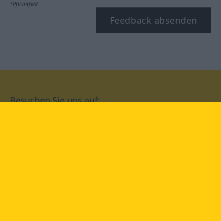
*Pflichtfeld
Feedback absenden
Besuchen Sie uns auf:
facebook
YouTube
Instagram
Langenscheidt
NUTZUNGSBEDINGUNGEN