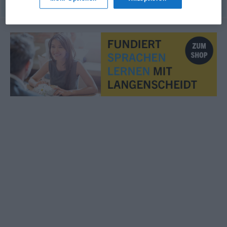
© LibreOffice