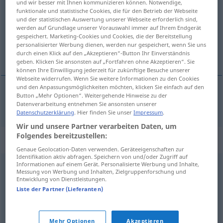
und wir besser mit Ihnen kommunizieren können. Notwendige,
funktionale und statistische Cookies, die für den Betrieb der Webseite
Übersicht aller Übersetzungen
und der statistischen Auswertung unserer Webseite erforderlich sind,
werden auf Grundlage unserer Vorauswahl immer auf Ihrem Endgerät
(Für mehr Details die Übersetzung anklicken/antippen)
gespeichert. Marketing-Cookies und Cookies, die der Bereitstellung
personalisierter Werbung dienen, werden nur gespeichert, wenn Sie uns
Debüt
durch einen Klick auf den „Akzeptieren“-Button Ihr Einverständnis
geben. Klicken Sie ansonsten auf „Fortfahren ohne Akzeptieren“. Sie
können Ihre Einwilligung jederzeit für zukünftige Besuche unserer
Webseite widerrufen. Wenn Sie weitere Informationen zu den Cookies
und den Anpassungsmöglichkeiten möchten, klicken Sie einfach auf den
Button „Mehr Optionen“. Weitergehende Hinweise zu der
Debüt
n
debut
Datenverarbeitung entnehmen Sie ansonsten unserer
Datenschutzerklärung
. Hier finden Sie unser
Impressum
.
Wir und unsere Partner verarbeiten Daten, um
Folgendes bereitzustellen:
Synonyme für "debut"
Genaue Geolocation-Daten verwenden. Geräteeigenschaften zur
Identifikation aktiv abfragen. Speichern von und/oder Zugriff auf
Informationen auf einem Gerät. Personalisierte Werbung und Inhalte,
Messung von Werbung und Inhalten, Zielgruppenforschung und
barndom
,
begynnelse
,
innledning
,
kilde
,
opphav
,
Entwicklung von Dienstleistungen.
opprinnelse
,
spire
,
start
,
utspring
,
åpning
Liste der Partner (Lieferanten)
© LibreOffice
Mehr Optionen
Akzeptieren