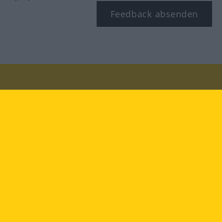
Feedback absenden
Besuchen Sie uns auf:
facebook
YouTube
Instagram
Langenscheidt
NUTZUNGSBEDINGUNGEN