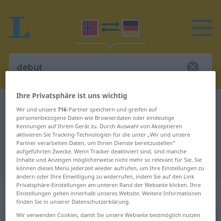
Ihre Privatsphäre ist uns wichtig
Norwegisch-Deutsch Wörterbuch
debut
Wir und unsere
716
-Partner speichern und greifen auf
Norwegisch-Deutsch Übersetzung
personenbezogene Daten wie Browserdaten oder eindeutige
Kennungen auf Ihrem Gerät zu. Durch Auswahl von Akzeptieren
für "debut"
aktivieren Sie Tracking-Technologien für die unter „Wir und unsere
Partner verarbeiten Daten, um Ihnen Dienste bereitzustellen“
aufgeführten Zwecke. Wenn Tracker deaktiviert sind, sind manche
Inhalte und Anzeigen möglicherweise nicht mehr so relevant für Sie. Sie
"debut" Deutsch Übersetzung
können dieses Menü jederzeit wieder aufrufen, um Ihre Einstellungen zu
ändern oder Ihre Einwilligung zu widerrufen, indem Sie auf den Link
Privatsphäre-Einstellungen am unteren Rand der Webseite klicken. Ihre
„debut“
: Maskulinum
Einstellungen gelten innerhalb unseres Website. Weitere Informationen
finden Sie in unserer Datenschutzerklärung.
Wir verwenden Cookies, damit Sie unsere Webseite bestmöglich nutzen
debut
m