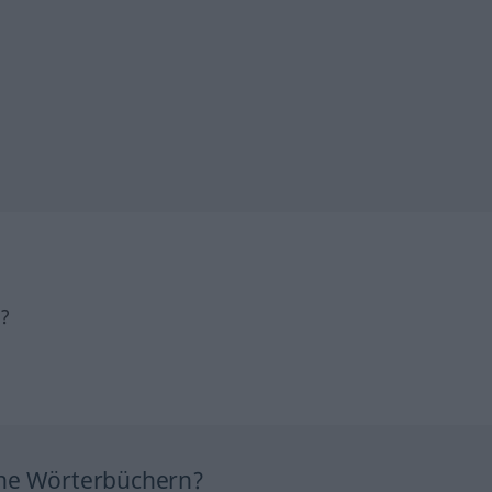
h?
ine Wörterbüchern?