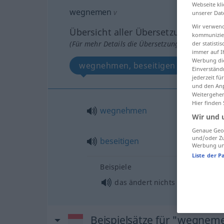
Webseite kli
wegnemen
v
unserer Dat
Wir verwend
Übersicht aller Übersetzungen
kommunizier
(Für mehr Details die Übersetzung anklicken/an
der statist
immer auf I
Werbung die
wegnehmen, beseitigen
Einverständ
jederzeit f
und den Anp
Weitergehen
Hier finden
wegnehmen
Wir und 
Genaue Geol
und/oder Zu
beseitigen
Werbung und
Liste der P
Beispiele
das ändert nichts
daran
, dass 
Beispielsätze für "wegnem