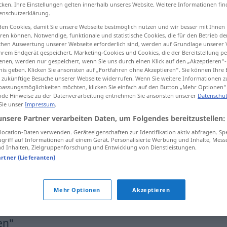
cken. Ihre Einstellungen gelten innerhalb unseres Website. Weitere Informationen fin
enschutzerklärung.
en Cookies, damit Sie unsere Webseite bestmöglich nutzen und wir besser mit Ihnen
en können. Notwendige, funktionale und statistische Cookies, die für den Betrieb d
tippen)
ischen Auswertung unserer Webseite erforderlich sind, werden auf Grundlage unserer
hrem Endgerät gespeichert. Marketing-Cookies und Cookies, die der Bereitstellung per
nen, werden nur gespeichert, wenn Sie uns durch einen Klick auf den „Akzeptieren“-
nis geben. Klicken Sie ansonsten auf „Fortfahren ohne Akzeptieren“. Sie können Ihre 
ür zukünftige Besuche unserer Webseite widerrufen. Wenn Sie weitere Informationen 
assungsmöglichkeiten möchten, klicken Sie einfach auf den Button „Mehr Optionen“
de Hinweise zu der Datenverarbeitung entnehmen Sie ansonsten unserer
Datenschut
 Sie unser
Impressum
.
wegnemen
unsere Partner verarbeiten Daten, um Folgendes bereitzustellen:
ocation-Daten verwenden. Geräteeigenschaften zur Identifikation aktiv abfragen. Sp
griff auf Informationen auf einem Gerät. Personalisierte Werbung und Inhalte, Mes
wegnemen
FIG
 Inhalten, Zielgruppenforschung und Entwicklung von Dienstleistungen.
artner (Lieferanten)
…
dat neemt niet
weg
dat …
Mehr Optionen
Akzeptieren
en"