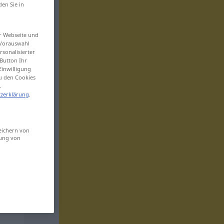
den Sie in
er Webseite und
 Vorauswahl
sonalisierter
Button Ihr
Einwilligung
zu den Cookies
.
zerklärung
.
eichern von
sung von