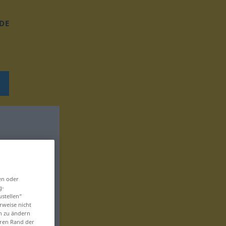
DE
en oder
g-
ustellen“
rweise nicht
en zu ändern
eren Rand der