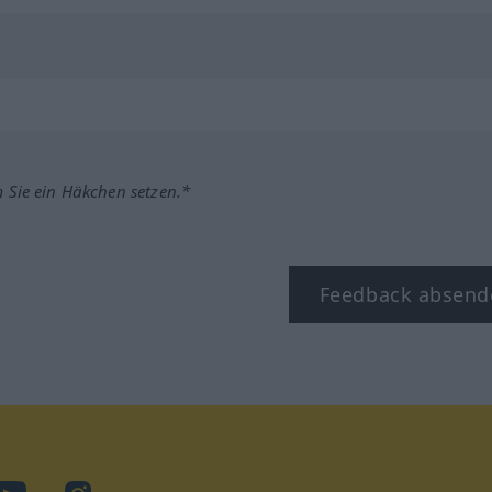
m Sie ein Häkchen setzen.*
Feedback absend